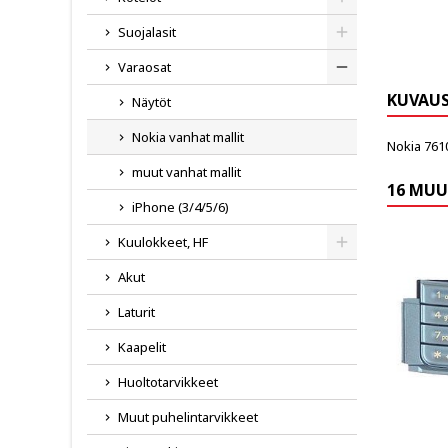
Toggle
Suojalasit
Toggle
Varaosat
Toggle
KUVAU
Näytöt
Nokia vanhat mallit
Nokia 761
muut vanhat mallit
16 MUU
iPhone (3/4/5/6)
Kuulokkeet, HF
Toggle
Akut
Laturit
Kaapelit
Huoltotarvikkeet
Muut puhelintarvikkeet