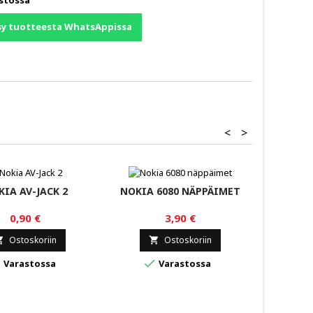
sy tuotteesta WhatsAppissa
<
>
IA AV-JACK 2
NOKIA 6080 NÄPPÄIMET
NOK
N
0,90 €
3,90 €
TUM
Ostoskoriin
Ostoskoriin




Varastossa
Varastossa
