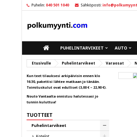
Puhelin:
040 501 1040
Sähköposti:
info@polkumyynt
M
L
K
add_circle_outline
Sin
To
ETUSIVULLE
PUHELINTARVIKEET
AUTO
Etusivulle
Puhelintarvikeet
Varaosat
N
Kun teet tilauksesi arkipäivisin ennen klo
16:30, pakettisi lähtee matkaan jo tänään.
Toimituskulut ovat edulliset (3,00 € – 22,90 €).
Nouto Vantaalta onnistuu halutessasi jo
tunnin kuluttua!
TUOTTEET
Puhelintarvikeet
Toggle
Kotelot