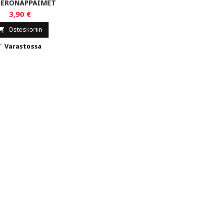
ERONÄPPÄIMET
3,90 €
Ostoskoriin


Varastossa