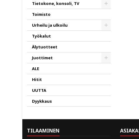
Toggle
Tietokone, konsoli, TV
Toggle
Toimisto
Urheilu ja ulkoilu
Toggle
Työkalut
Älytuotteet
Juottimet
Toggle
ALE
Hitit
UUTTA
Dyykkaus
TILAAMINEN
ASIAKA