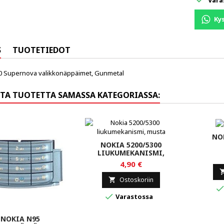
Ky
S
TUOTETIEDOT
0 Supernova valikkonäppäimet, Gunmetal
TA TUOTETTA SAMASSA KATEGORIASSA:
NOK
NOKIA 5200/5300
LIUKUMEKANISMI,
MUSTA
4,90 €
Ostoskoriin


Varastossa
NOKIA N95