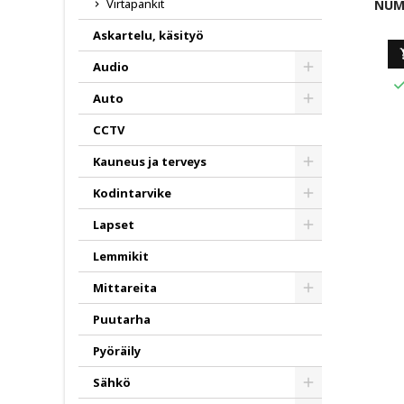
Virtapankit
NUM
Askartelu, käsityö
Audio
Toggle
Auto
Toggle
CCTV
Kauneus ja terveys
Toggle
Kodintarvike
Toggle
Lapset
Toggle
Lemmikit
Mittareita
Toggle
Puutarha
Pyöräily
Sähkö