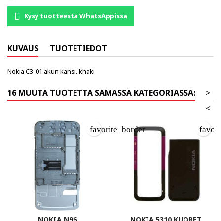
Kysy tuotteesta WhatsAppissa
KUVAUS
TUOTETIEDOT
Nokia C3-01 akun kansi, khaki
16 MUUTA TUOTETTA SAMASSA KATEGORIASSA:
>
<
favorite_border
favor
NOKIA N96
NOKIA 5310 KUORET,