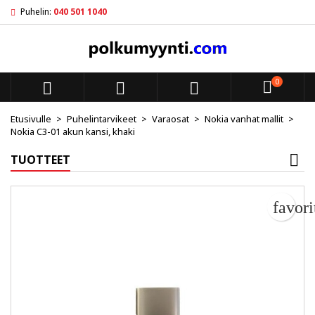
Puhelin:
040 501 1040
My wishlists
Luo toivelista
Kirjaudu sisään
add_circle_outline
Create new list
Sinun pitää olla kirjautunut jotta voit lisätä tuotteita toivelistal
Toivelistan nimi
0



Peruuta
Kirjaudu s
Etusivulle
Puhelintarvikeet
Varaosat
Nokia vanhat mallit
Nokia C3-01 akun kansi, khaki
Peruuta
Luo toiv
TUOTTEET
favor