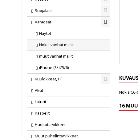
Toggle
Suojalasit
Toggle
Varaosat
Toggle
Näytöt
Nokia vanhat mallit
muut vanhat mallit
iPhone (3/4/5/6)
KUVAU
Kuulokkeet, HF
Toggle
Akut
Nokia C6-
Laturit
16 MUU
Kaapelit
Huoltotarvikkeet
Muut puhelintarvikkeet