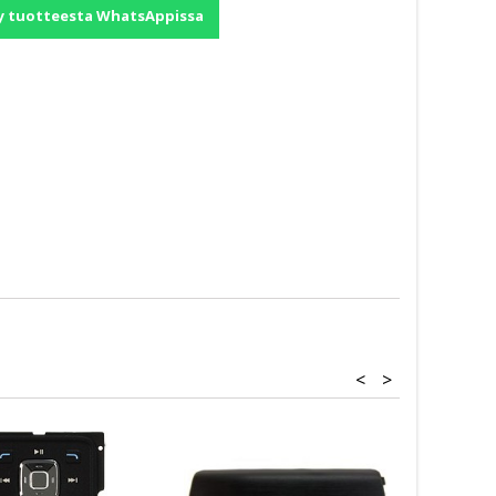
y tuotteesta WhatsAppissa
<
>