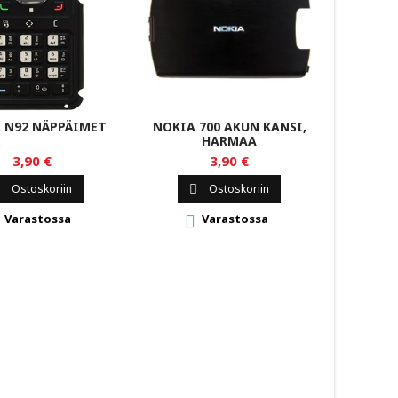
 N92 NÄPPÄIMET
NOKIA 700 AKUN KANSI,
MICRO
HARMAA
NÄY
3,90 €
3,90 €
Ostoskoriin
Ostoskoriin


Varastossa
Varastossa

