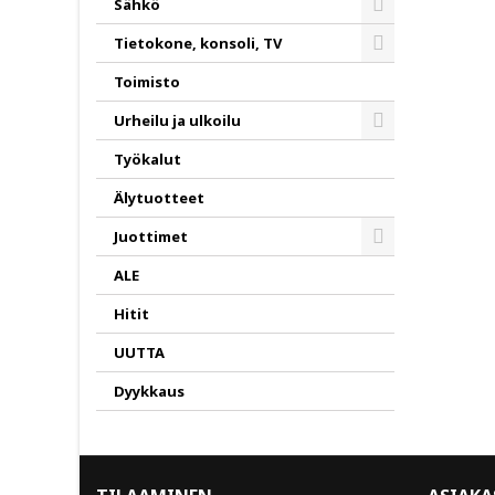
Sähkö
Toggle
Tietokone, konsoli, TV
Toggle
Toimisto
Urheilu ja ulkoilu
Toggle
Työkalut
Älytuotteet
Juottimet
Toggle
ALE
Hitit
UUTTA
Dyykkaus