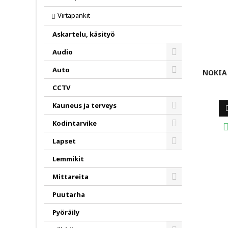
Virtapankit
Askartelu, käsityö
Audio
Toggle
Auto
NOKIA 
Toggle
CCTV
Kauneus ja terveys
Toggle
Kodintarvike
Toggle
Lapset
Toggle
Lemmikit
Mittareita
Toggle
Puutarha
Pyöräily