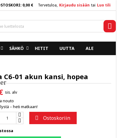
OSTOSKORI
0,00 €
Tervetuloa,
Kirjaudu sisään
tai
Luo tili
×
×
×
Haku
SÄHKÖ
HITIT
UUTTA
ALE
n
a
a C6-01 akun kansi, hopea
er
€
sis. alv
ja nouto
lystä – heti matkaan!
Ostoskoriin

stossa