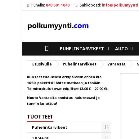
Puhelin:
040 501 1040
Sähköposti:
info@polkumyynti
M
L
K
ad
Sin
To
ETUSIVULLE
PUHELINTARVIKEET
AUTO
Etusivulle
Puhelintarvikeet
Varaosat
N
Kun teet tilauksesi arkipäivisin ennen klo
16:30, pakettisi lähtee matkaan jo tänään.
Toimituskulut ovat edulliset (3,00 € – 22,90 €).
Nouto Vantaalta onnistuu halutessasi jo
tunnin kuluttua!
TUOTTEET
Puhelintarvikeet
Toggle
Kotelot