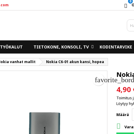
0
.com
y wishlists
uo toivelista
irjaudu sisään
d_circle_outline
Create new list
un pitää olla kirjautunut jotta voit lisätä tuotteita toivelistalle.
ivelistan nimi
TYÖKALUT
TIETOKONE, KONSOLI, TV
KODINTARVIKE
Peruuta
Kirjaudu sisää
okia vanhat mallit
Nokia C6-01 akun kansi, hopea
Peruuta
Luo toivelist
Noki
favorite_bord
4,90 
Toimitus 
Löytyy hyl
Määrä

Vara