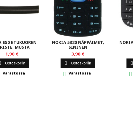
A E50 ETUKUOREN
NOKIA 5320 NÄPPÄIMET,
NOKIA
RISTE, MUSTA
SININEN
1,90 €
3,90 €
Ostoskoriin
Ostoskoriin



Varastossa
Varastossa


