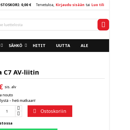
OSTOSKORI
0,00 €
Tervetuloa,
Kirjaudu sisään
tai
Luo tili
×
×
×
Haku
e_outline
list
SÄHKÖ
HITIT
UUTTA
ALE
)
)
 C7 AV-liitin
€
sis. alv
ja nouto
lystä – heti matkaan!
Ostoskoriin

stossa