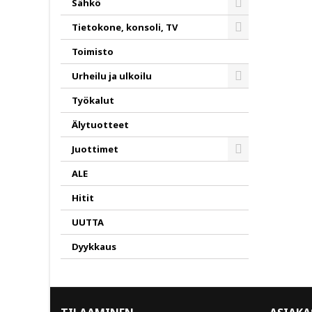
Sähkö
Toggle
Tietokone, konsoli, TV
Toggle
Toimisto
Urheilu ja ulkoilu
Toggle
Työkalut
Älytuotteet
Juottimet
Toggle
ALE
Hitit
UUTTA
Dyykkaus