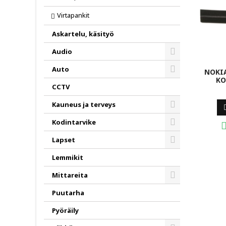
Virtapankit
Askartelu, käsityö
Audio
Toggle
Auto
NOKI
KO
Toggle
CCTV
Kauneus ja terveys
Toggle
Kodintarvike
Toggle
Lapset
Toggle
Lemmikit
Mittareita
Toggle
Puutarha
Pyöräily