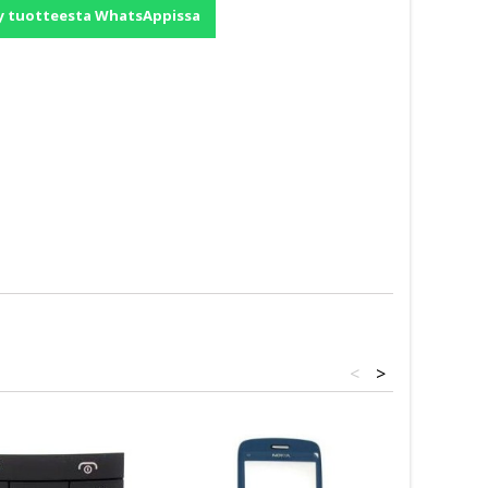
y tuotteesta WhatsAppissa
<
>
NOKIA 