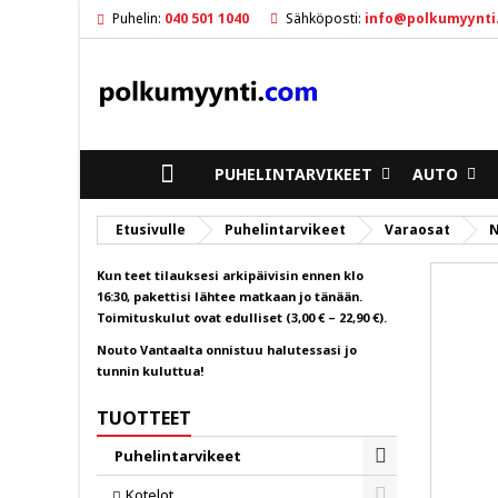
Puhelin:
040 501 1040
Sähköposti:
info@polkumyynti
M
((
K
Sin
((l
ETUSIVULLE
PUHELINTARVIKEET
AUTO
Etusivulle
Puhelintarvikeet
Varaosat
N
Kun teet tilauksesi arkipäivisin ennen klo
16:30, pakettisi lähtee matkaan jo tänään.
Toimituskulut ovat edulliset (3,00 € – 22,90 €).
Nouto Vantaalta onnistuu halutessasi jo
tunnin kuluttua!
TUOTTEET
Puhelintarvikeet
Toggle
Kotelot