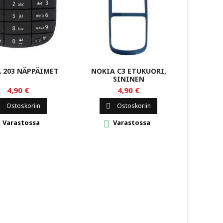


 203 NÄPPÄIMET
NOKIA C3 ETUKUORI,
SININEN
4,90 €
4,90 €
Ostoskoriin
Ostoskoriin

Varastossa
Varastossa
