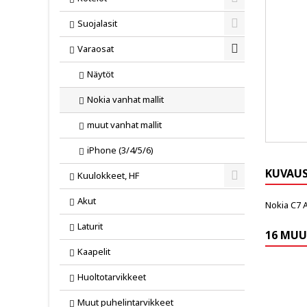
Toggle
Suojalasit
Toggle
Varaosat
Toggle
Näytöt
Nokia vanhat mallit
muut vanhat mallit
iPhone (3/4/5/6)
KUVAU
Kuulokkeet, HF
Toggle
Akut
Nokia C7 AV
Laturit
16 MUU
Kaapelit
Huoltotarvikkeet
Muut puhelintarvikkeet