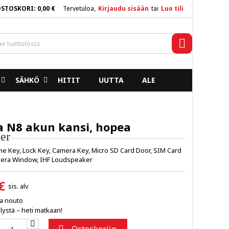
OSTOSKORI
0,00 €
Tervetuloa,
Kirjaudu sisään
tai
Luo tili
×
×
×
Haku
SÄHKÖ
HITIT
UUTTA
ALE
n
a
a N8 akun kansi, hopea
er
ume Key, Lock Key, Camera Key, Micro SD Card Door, SIM Card
mera Window, IHF Loudspeaker
€
sis. alv
ja nouto
lystä – heti matkaan!