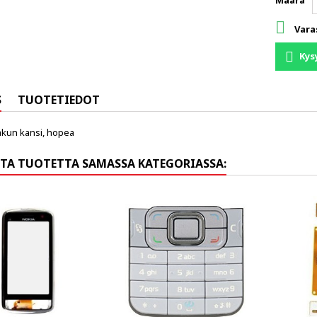
Määrä

Vara
Kys
S
TUOTETIEDOT
akun kansi, hopea
TA TUOTETTA SAMASSA KATEGORIASSA: