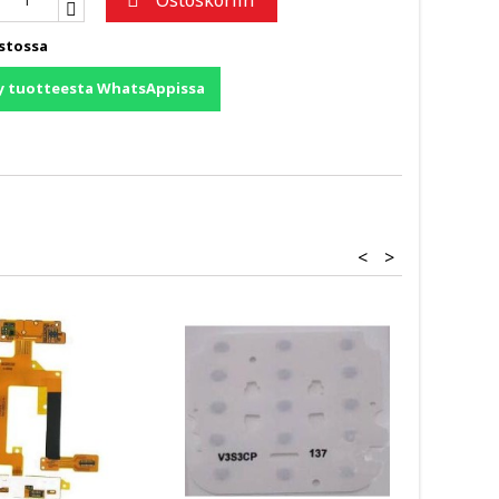
Ostoskoriin

stossa
y tuotteesta WhatsAppissa
<
>