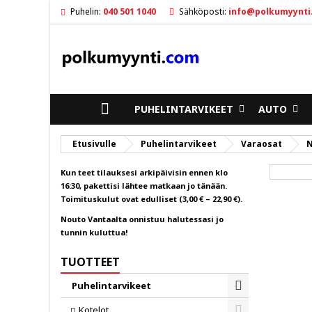
Puhelin:
040 501 1040
Sähköposti:
info@polkumyynti
M
L
K
ad
Sin
To
ETUSIVULLE
PUHELINTARVIKEET
AUTO
Etusivulle
Puhelintarvikeet
Varaosat
N
Kun teet tilauksesi arkipäivisin ennen klo
16:30, pakettisi lähtee matkaan jo tänään.
Toimituskulut ovat edulliset (3,00 € – 22,90 €).
Nouto Vantaalta onnistuu halutessasi jo
tunnin kuluttua!
TUOTTEET
Puhelintarvikeet
Toggle
Kotelot