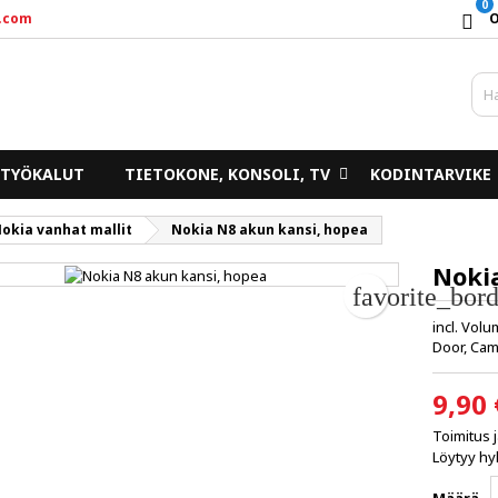
0
.com
y wishlists
uo toivelista
irjaudu sisään
d_circle_outline
Create new list
un pitää olla kirjautunut jotta voit lisätä tuotteita toivelistalle.
ivelistan nimi
TYÖKALUT
TIETOKONE, KONSOLI, TV
KODINTARVIKE
Peruuta
Kirjaudu sisää
okia vanhat mallit
Nokia N8 akun kansi, hopea
Peruuta
Luo toivelist
Noki
favorite_bord
incl. Vol
Door, Ca
9,90 
Toimitus 
Löytyy hyl