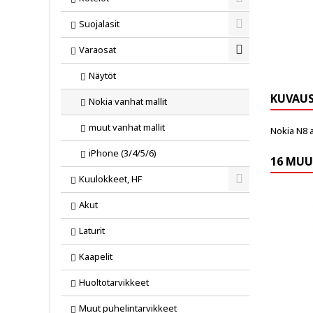
Toggle
Suojalasit
Toggle
Varaosat
Toggle
Näytöt
KUVAU
Nokia vanhat mallit
muut vanhat mallit
Nokia N8 
iPhone (3/4/5/6)
16 MUU
Kuulokkeet, HF
Toggle
Akut
Laturit
Kaapelit
Huoltotarvikkeet
Muut puhelintarvikkeet