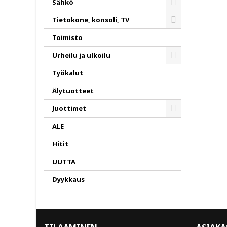
Sähkö
Toggle
Tietokone, konsoli, TV
Toggle
Toimisto
Urheilu ja ulkoilu
Toggle
Työkalut
Älytuotteet
Juottimet
Toggle
ALE
Hitit
UUTTA
Dyykkaus