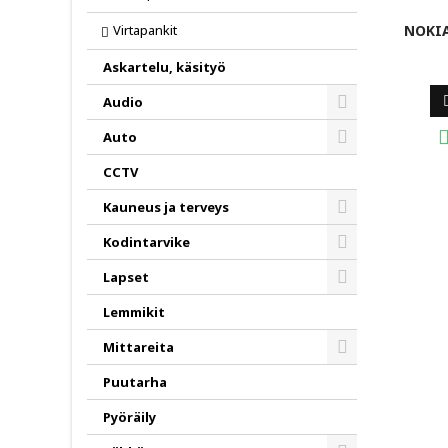
Virtapankit
NOKIA
Askartelu, käsityö
Audio
Toggle
Auto
Toggle
CCTV
Kauneus ja terveys
Toggle
Kodintarvike
Toggle
Lapset
Toggle
Lemmikit
Mittareita
Toggle
Puutarha
Pyöräily