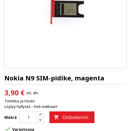
Nokia N9 SIM-pidike, magenta
3,90 €
sis. alv
Toimitus ja nouto
Löytyy hyllystä – heti matkaan!
Ostoskoriin
Määrä


Varastossa