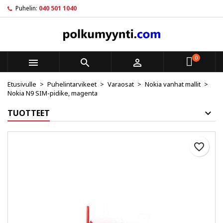
Puhelin:
040 501 1040
×
×
×
My wishlists
Luo toivelista
Kirjaudu sisään
Create new list
add_circle_outline
Sinun pitää olla kirjautunut jotta voit lisätä tuotteita
Toivelistan nimi
toivelistalle.
0



Etusivulle
Puhelintarvikeet
Varaosat
Nokia vanhat mallit
Peruuta
Kirjaudu sisään
Nokia N9 SIM-pidike, magenta
Peruuta
Luo toivelista
TUOTTEET
favorite_border