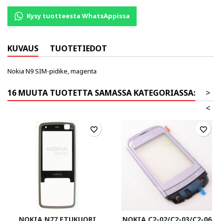
Kysy tuotteesta WhatsAppissa
KUVAUS
TUOTETIEDOT
Nokia N9 SIM-pidike, magenta
16 MUUTA TUOTETTA SAMASSA KATEGORIASSA:
>
<
favorite_border
favorite_border
NOKIA N77 ETUKUORI
NOKIA C2-02/C2-03/C2-06