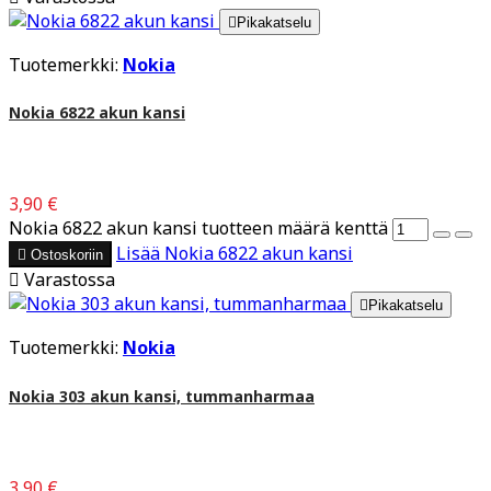

Pikakatselu
Tuotemerkki:
Nokia
Nokia 6822 akun kansi
3,90 €
Nokia 6822 akun kansi tuotteen määrä kenttä
Lisää
Nokia 6822 akun kansi

Ostoskoriin

Varastossa

Pikakatselu
Tuotemerkki:
Nokia
Nokia 303 akun kansi, tummanharmaa
3,90 €