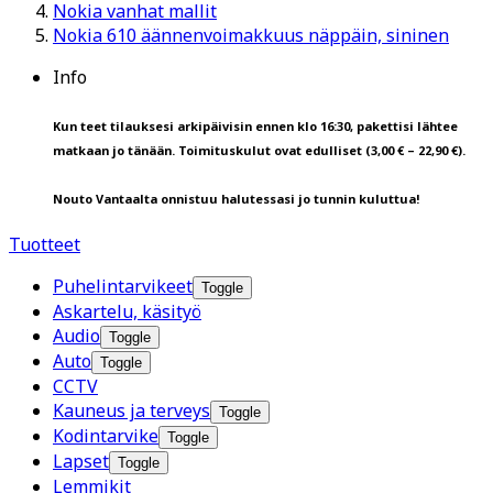
Nokia vanhat mallit
Nokia 610 äännenvoimakkuus näppäin, sininen
Info
Kun teet tilauksesi arkipäivisin ennen klo 16:30, pakettisi lähtee
matkaan jo tänään. Toimituskulut ovat edulliset (3,00 € – 22,90 €).
Nouto Vantaalta onnistuu halutessasi jo tunnin kuluttua!
Tuotteet
Puhelintarvikeet
Toggle
Askartelu, käsityö
Audio
Toggle
Auto
Toggle
CCTV
Kauneus ja terveys
Toggle
Kodintarvike
Toggle
Lapset
Toggle
Lemmikit