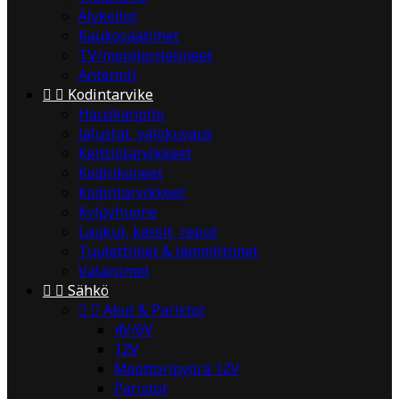
Älykellot
Kaukosäätimet
TV/monitoritelineet
Antennit


Kodintarvike
Hauskanpito
Jalustat, valokuvaus
Keittiötarvikkeet
Kodinkoneet
Kodintarvikkeet
Kylpyhuone
Laukut, kassit, reput
Tuulettimet & lämmittimet
Valaisimet


Sähkö


Akut & Paristot
4V/6V
12V
Moottoripyörä 12V
Paristot