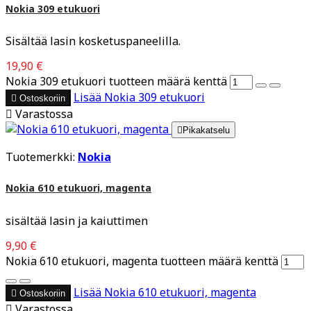
Nokia 309 etukuori
Sisältää lasin kosketuspaneelilla.
19,90 €
Nokia 309 etukuori tuotteen määrä kenttä
Lisää
Nokia 309 etukuori

Ostoskoriin

Varastossa

Pikakatselu
Tuotemerkki:
Nokia
Nokia 610 etukuori, magenta
sisältää lasin ja kaiuttimen
9,90 €
Nokia 610 etukuori, magenta tuotteen määrä kenttä
Lisää
Nokia 610 etukuori, magenta

Ostoskoriin

Varastossa