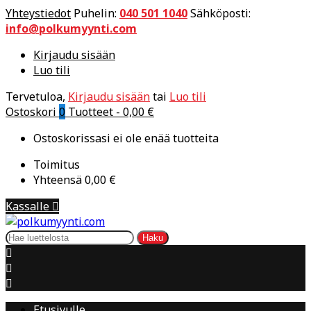
Yhteystiedot
Puhelin:
040 501 1040
Sähköposti:
info@polkumyynti.com
Kirjaudu sisään
Luo tili
Tervetuloa,
Kirjaudu sisään
tai
Luo tili
Ostoskori
0
Tuotteet -
0,00 €
Ostoskorissasi ei ole enää tuotteita
Toimitus
Yhteensä
0,00 €
Kassalle

Haku



Etusivulle