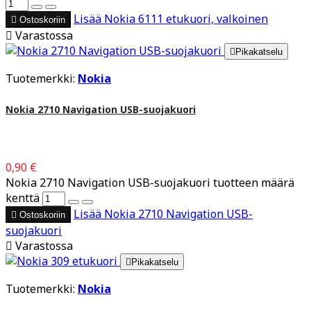
Lisää
Nokia 6111 etukuori, valkoinen

Ostoskoriin

Varastossa

Pikakatselu
Tuotemerkki:
Nokia
Nokia 2710 Navigation USB-suojakuori
0,90 €
Nokia 2710 Navigation USB-suojakuori tuotteen määrä
kenttä
Lisää
Nokia 2710 Navigation USB-

Ostoskoriin
suojakuori

Varastossa

Pikakatselu
Tuotemerkki:
Nokia