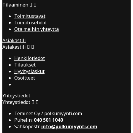
Tilaaminen


Toimitustavat
Toimitusehdot
Ota meihin yhteyttä
Asiakastili
Asiakastili


Henkilötiedot
Tilaukset
Hyvityslaskut
Osoitteet
Yhteystiedot
Yhteystiedot


Teminet Oy / polkumyynti.com
Puhelin:
040 501 1040
Sähköposti:
info@polkumyynti.com