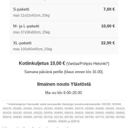
S-paketti
7,00 €
max 11x32x42cm, 25kg
M- ja L-paketti
10,00 €
max 37x36x60cm, 25kg
XL-paketti
22,90 €
max 100x60x40cm, 25kg
Kotiinkuljetus 10,00 €
(Vantaa/Pohjois-Helsinki*)
Samana päivänä perille (tilaus ennen klo 16.00).
Ilmainen nouto Ylästöstä
Ma–su klo 9.00–20.00.
* Kotiinkuljetus Vantaalle sekä seuraaville Helsingin postinumeroalueille: 00230, 00240,
00270, 00280, 00300, 00310, 00320, 00350, 00360, 00370, 00380, 00390, 00400, 00410,
00420, 00430, 00440, 00520, 00550, 00600, 00610, 00620, 00630, 00640, 00650, 00660,
00670, 00680, 00690, 00700, 00710, 00720, 00730, 00740, 00760, 00770, 00780, 00790,
00920, 00940 ja 00970.