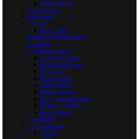
Paristokotelot
Aurinkokenno
Jatkojohdot


LED
LED-nauhat
Moottorikondensaattorit
Pistokkeet


Sähköliittimet
Krokotiililiittimet
Haarukkaliittimet
Pääteholkit
Pyöröliittimet
Lattaliittimet
Rengasliittimet
Pika- ja jatkoliittimet
Vesitiiviit liittimet
Muut liittimet
Tunnistimet


Tuulettimet
12V/24V