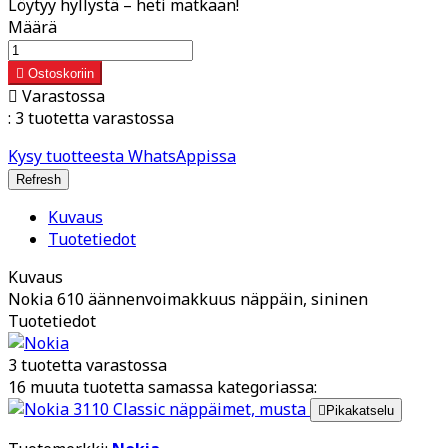
Löytyy hyllystä – heti matkaan!
Määrä

Ostoskoriin

Varastossa
:
3 tuotetta varastossa
Kysy tuotteesta WhatsAppissa
Kuvaus
Tuotetiedot
Kuvaus
Nokia 610 äännenvoimakkuus näppäin, sininen
Tuotetiedot
3 tuotetta varastossa
16 muuta tuotetta samassa kategoriassa:

Pikakatselu