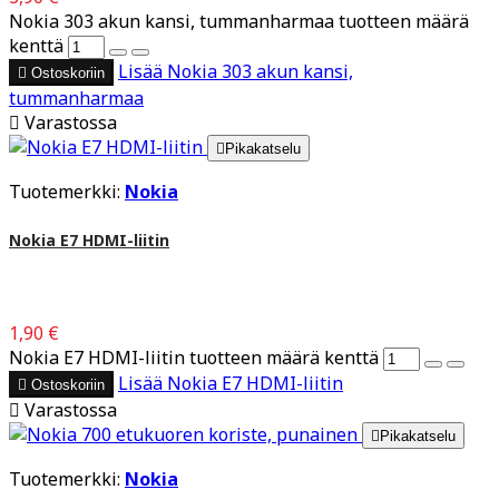
Nokia 303 akun kansi, tummanharmaa tuotteen määrä
kenttä
Lisää
Nokia 303 akun kansi,

Ostoskoriin
tummanharmaa

Varastossa

Pikakatselu
Tuotemerkki:
Nokia
Nokia E7 HDMI-liitin
1,90 €
Nokia E7 HDMI-liitin tuotteen määrä kenttä
Lisää
Nokia E7 HDMI-liitin

Ostoskoriin

Varastossa

Pikakatselu
Tuotemerkki:
Nokia