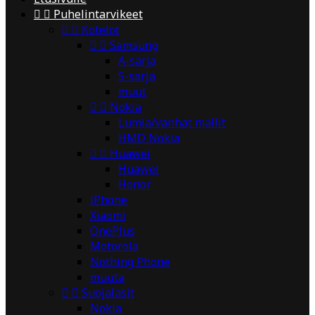


Puhelintarvikeet


Kotelot


Samsung
A-sarja
S-sarja
muut


Nokia
Lumia/vanhat mallit
HMD Nokia


Huawei
Huawei
Honor
iPhone
Xiaomi
OnePlus
Motorola
Nothing Phone
muuta


Suojalasit
Nokia