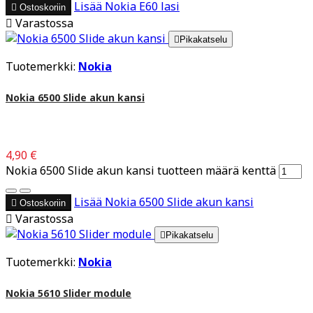
Lisää
Nokia E60 lasi

Ostoskoriin

Varastossa

Pikakatselu
Tuotemerkki:
Nokia
Nokia 6500 Slide akun kansi
4,90 €
Nokia 6500 Slide akun kansi tuotteen määrä kenttä
Lisää
Nokia 6500 Slide akun kansi

Ostoskoriin

Varastossa

Pikakatselu
Tuotemerkki:
Nokia
Nokia 5610 Slider module