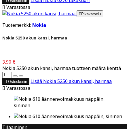
Lisää
Nokia 6270 takakuori

Ostoskoriin

Varastossa

Pikakatselu
Tuotemerkki:
Nokia
Nokia 5250 akun kansi, harmaa
3,90 €
Nokia 5250 akun kansi, harmaa tuotteen määrä kenttä
Lisää
Nokia 5250 akun kansi, harmaa

Ostoskoriin

Varastossa
Tilaaminen