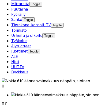
Mittareita
Toggle
Puutarha
Pyöräily
Sähkö
Toggle
Tietokone, konsoli, TV
Toggle
Toimisto
Urheilu ja ulkoilu
Toggle
Työkalut
Älytuotteet
Juottimet
Toggle
ALE
Hitit
UUTTA
Dyykkaus


