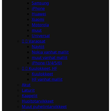
Samsung
iPhone
Huawei
Xiaomi
Motorola
muut
Universal


Varaosat
Näytöt
Nokia vanhat mallit
muut vanhat mallit
iPhone (3/4/5/6)


Kuulokkeet, HF
Kuulokkeet
HF vanhat mallit
Akut
Laturit
Kaapelit
Huoltotarvikkeet
Muut puhelintarvikkeet