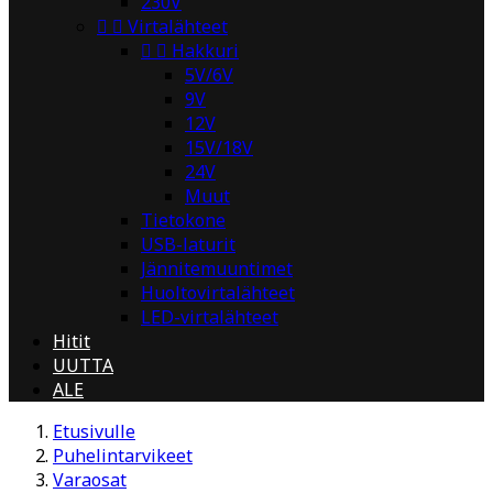
230V


Virtalähteet


Hakkuri
5V/6V
9V
12V
15V/18V
24V
Muut
Tietokone
USB-laturit
Jännitemuuntimet
Huoltovirtalähteet
LED-virtalähteet
Hitit
UUTTA
ALE
Etusivulle
Puhelintarvikeet
Varaosat