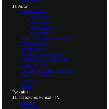
Virtapankit


Auto


Autoaudio
Autoradiot
Kaiuttimet
ISO-liittimet
Sovittimet
Kamerat ja peruutustutkat
Puhelintelineet
Autoantennit
Tupakansytytin jakajat
FM ja Bluetooth lähettimet
Keskuslukitus
Järjestäjät, suojat, puhdistus
Valaistus, sähkö
Työkalut
Muuta
Työkalut


Tietokone, konsoli, TV
Konsoli
Tietokone