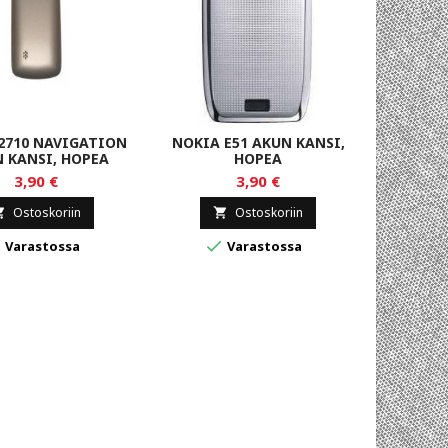
2710 NAVIGATION
NOKIA E51 AKUN KANSI,
NOK
 KANSI, HOPEA
HOPEA
STI
3,90 €
3,90 €
Ostoskoriin
Ostoskoriin





Varastossa
Varastossa