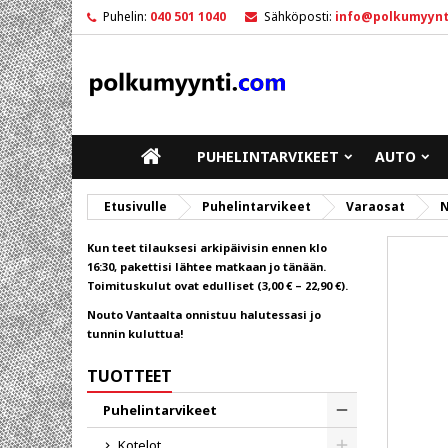
Puhelin:
040 501 1040
Sähköposti:
info@polkumyynt
M
L
K
add_circle_outline
Sin
To
ETUSIVULLE
PUHELINTARVIKEET
AUTO
Etusivulle
Puhelintarvikeet
Varaosat
N
Kun teet tilauksesi arkipäivisin ennen klo
16:30, pakettisi lähtee matkaan jo tänään.
Toimituskulut ovat edulliset (3,00 € – 22,90 €).
Nouto Vantaalta onnistuu halutessasi jo
tunnin kuluttua!
TUOTTEET
Puhelintarvikeet
Toggle
Kotelot