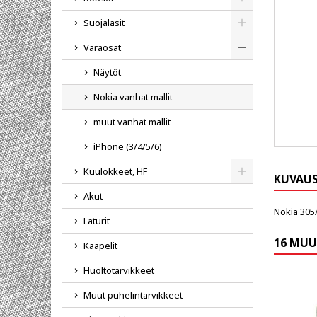
Toggle
Suojalasit
Toggle
Varaosat
Toggle
Näytöt
Nokia vanhat mallit
muut vanhat mallit
iPhone (3/4/5/6)
Kuulokkeet, HF
KUVAU
Toggle
Akut
Nokia 305
Laturit
16 MUU
Kaapelit
Huoltotarvikkeet
Muut puhelintarvikkeet