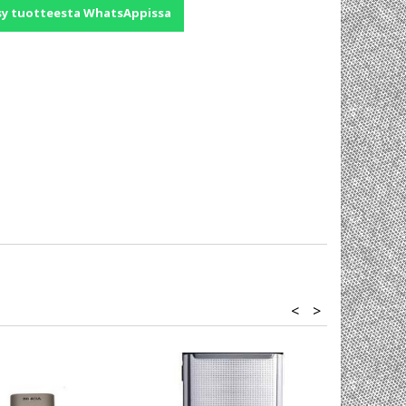
sy tuotteesta WhatsAppissa
<
>