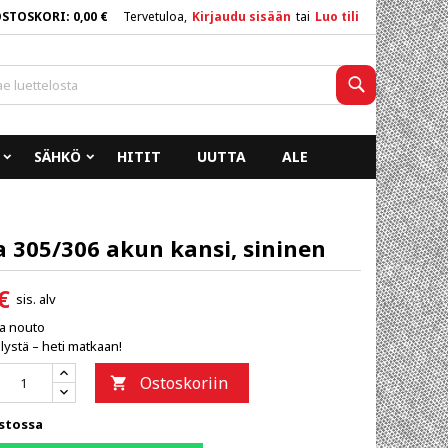
OSTOSKORI
0,00 €
Tervetuloa,
Kirjaudu sisään
tai
Luo tili
×
×
×
Haku
SÄHKÖ
HITIT
UUTTA
ALE
n
a
 305/306 akun kansi, sininen
€
sis. alv
ja nouto
lystä – heti matkaan!
Ostoskoriin

stossa