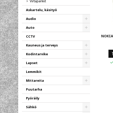
Virtapankit
Askartelu, käsityö
Audio
Toggle
Auto
Toggle
NOKIA
CCTV
Kauneus ja terveys
Toggle
Kodintarvike
Toggle
Lapset
Toggle
Lemmikit
Mittareita
Toggle
Puutarha
Pyöräily
Sähkö