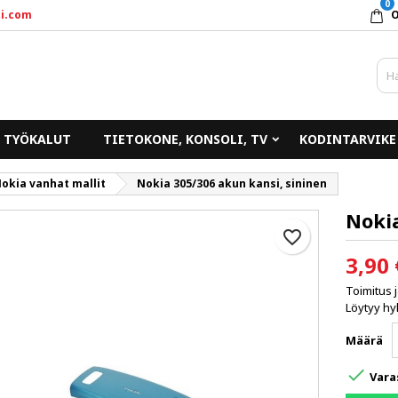
0
i.com
y wishlists
uo toivelista
irjaudu sisään
Create new list
un pitää olla kirjautunut jotta voit lisätä tuotteita toivelistalle.
ivelistan nimi
TYÖKALUT
TIETOKONE, KONSOLI, TV
KODINTARVIKE
Peruuta
Kirjaudu sisää
okia vanhat mallit
Nokia 305/306 akun kansi, sininen
Peruuta
Luo toivelist
Nokia
favorite_border
3,90 
Toimitus 
Löytyy hyl
Määrä

Vara