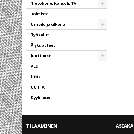
Toggle
Tietokone, konsoli, TV
Toggle
Toimisto
Urheilu ja ulkoilu
Toggle
Työkalut
Älytuotteet
Juottimet
Toggle
ALE
Hitit
UUTTA
Dyykkaus
TILAAMINEN
ASIAKA