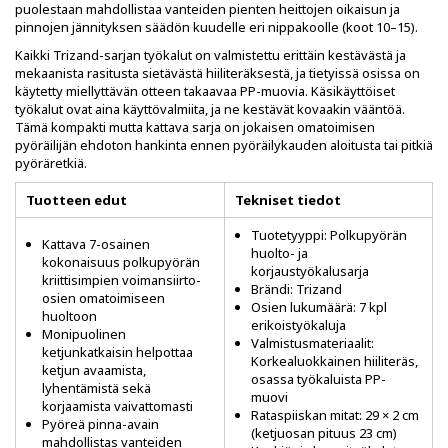
puolestaan mahdollistaa vanteiden pienten heittojen oikaisun ja
pinnojen jännityksen säädön kuudelle eri nippakoolle (koot 10–15).
Kaikki Trizand-sarjan työkalut on valmistettu erittäin kestävästä ja
mekaanista rasitusta sietävästä hiiliteräksestä, ja tietyissä osissa on
käytetty miellyttävän otteen takaavaa PP-muovia. Käsikäyttöiset
työkalut ovat aina käyttövalmiita, ja ne kestävät kovaakin vääntöä.
Tämä kompakti mutta kattava sarja on jokaisen omatoimisen
pyöräilijän ehdoton hankinta ennen pyöräilykauden aloitusta tai pitkiä
pyöräretkiä.
Tuotteen edut
Tekniset tiedot
Tuotetyyppi: Polkupyörän
Kattava 7-osainen
huolto- ja
kokonaisuus polkupyörän
korjaustyökalusarja
kriittisimpien voimansiirto-
Brändi: Trizand
osien omatoimiseen
Osien lukumäärä: 7 kpl
huoltoon
erikoistyökaluja
Monipuolinen
Valmistusmateriaalit:
ketjunkatkaisin helpottaa
Korkealuokkainen hiiliteräs,
ketjun avaamista,
osassa työkaluista PP-
lyhentämistä sekä
muovi
korjaamista vaivattomasti
Rataspiiskan mitat: 29 × 2 cm
Pyöreä pinna-avain
(ketjuosan pituus 23 cm)
mahdollistas vanteiden