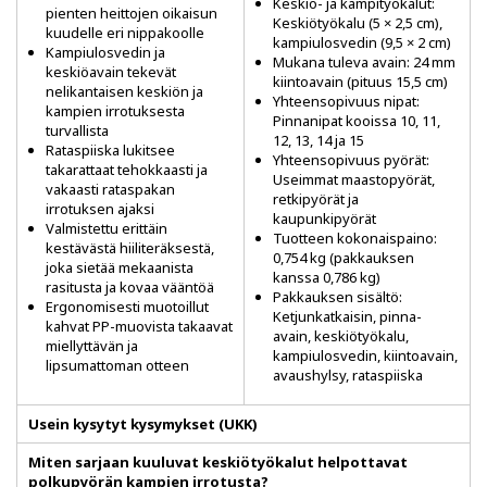
Keskiö- ja kampityökalut:
pienten heittojen oikaisun
Keskiötyökalu (5 × 2,5 cm),
kuudelle eri nippakoolle
kampiulosvedin (9,5 × 2 cm)
Kampiulosvedin ja
Mukana tuleva avain: 24 mm
keskiöavain tekevät
kiintoavain (pituus 15,5 cm)
nelikantaisen keskiön ja
Yhteensopivuus nipat:
kampien irrotuksesta
Pinnanipat kooissa 10, 11,
turvallista
12, 13, 14 ja 15
Rataspiiska lukitsee
Yhteensopivuus pyörät:
takarattaat tehokkaasti ja
Useimmat maastopyörät,
vakaasti rataspakan
retkipyörät ja
irrotuksen ajaksi
kaupunkipyörät
Valmistettu erittäin
Tuotteen kokonaispaino:
kestävästä hiiliteräksestä,
0,754 kg (pakkauksen
joka sietää mekaanista
kanssa 0,786 kg)
rasitusta ja kovaa vääntöä
Pakkauksen sisältö:
Ergonomisesti muotoillut
Ketjunkatkaisin, pinna-
kahvat PP-muovista takaavat
avain, keskiötyökalu,
miellyttävän ja
kampiulosvedin, kiintoavain,
lipsumattoman otteen
avaushylsy, rataspiiska
Usein kysytyt kysymykset (UKK)
Miten sarjaan kuuluvat keskiötyökalut helpottavat
polkupyörän kampien irrotusta?