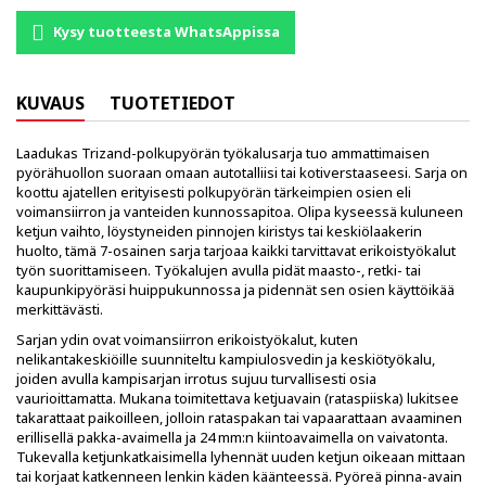
Kysy tuotteesta WhatsAppissa
KUVAUS
TUOTETIEDOT
Laadukas Trizand-polkupyörän työkalusarja tuo ammattimaisen
pyörähuollon suoraan omaan autotalliisi tai kotiverstaaseesi. Sarja on
koottu ajatellen erityisesti polkupyörän tärkeimpien osien eli
voimansiirron ja vanteiden kunnossapitoa. Olipa kyseessä kuluneen
ketjun vaihto, löystyneiden pinnojen kiristys tai keskiölaakerin
huolto, tämä 7-osainen sarja tarjoaa kaikki tarvittavat erikoistyökalut
työn suorittamiseen. Työkalujen avulla pidät maasto-, retki- tai
kaupunkipyöräsi huippukunnossa ja pidennät sen osien käyttöikää
merkittävästi.
Sarjan ydin ovat voimansiirron erikoistyökalut, kuten
nelikantakeskiöille suunniteltu kampiulosvedin ja keskiötyökalu,
joiden avulla kampisarjan irrotus sujuu turvallisesti osia
vaurioittamatta. Mukana toimitettava ketjuavain (rataspiiska) lukitsee
takarattaat paikoilleen, jolloin rataspakan tai vapaarattaan avaaminen
erillisellä pakka-avaimella ja 24 mm:n kiintoavaimella on vaivatonta.
Tukevalla ketjunkatkaisimella lyhennät uuden ketjun oikeaan mittaan
tai korjaat katkenneen lenkin käden käänteessä. Pyöreä pinna-avain