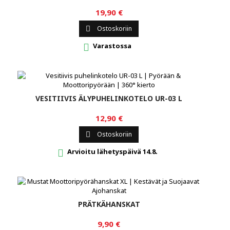
19,90 €
Ostoskoriin

Varastossa

VESITIIVIS ÄLYPUHELINKOTELO UR-03 L
12,90 €
Ostoskoriin

Arvioitu lähetyspäivä 14.8.

PRÄTKÄHANSKAT
9,90 €