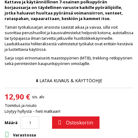
Kattava ja käytännöllinen 7-osainen polkupyörän
korjaussarja on täydellinen varuste kaikille pyöräilijöille,
jotka haluavat huoltaa pyöränsä voimansiirron, vanteet,
rataspakan, vapaarattaan, keskiön ja kammet itse.
Tämän työkalusarjan ansiosta säästät aikaa ja vaivaa, sillä voit
suorittaa perushuollot ja kausivalmistelut helposti kotona, autotallissa
tai työpajassa ilman tarvetta jatkuville huoltoliikekäynneille.
Laadukkaasta hiiliteräksestä valmistetut työkalut ovat erittäin kestäviä
ja luotettavia käytössä.
Sarja sopii erinomaisesti maastopyörien (MTB), trekking-retkipyörien
sekä perinteisten kaupunkipyörien omistajille.
⬇️ LATAA KUVAUS & KÄYTTÖOHJE
12,90 €
sis. alv
Toimitus ja nouto
Löytyy hyllystä – heti matkaan!
Ostoskoriin

Määrä

Varastossa