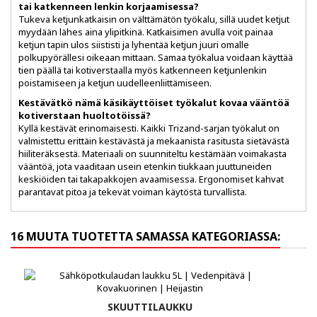
tai katkenneen lenkin korjaamisessa?
Tukeva ketjunkatkaisin on välttämätön työkalu, sillä uudet ketjut
myydään lähes aina ylipitkinä. Katkaisimen avulla voit painaa
ketjun tapin ulos siististi ja lyhentää ketjun juuri omalle
polkupyörällesi oikeaan mittaan. Samaa työkalua voidaan käyttää
tien päällä tai kotiverstaalla myös katkenneen ketjunlenkin
poistamiseen ja ketjun uudelleenliittämiseen.
Kestävätkö nämä käsikäyttöiset työkalut kovaa vääntöä
kotiverstaan huoltotöissä?
Kyllä kestävät erinomaisesti. Kaikki Trizand-sarjan työkalut on
valmistettu erittäin kestävästä ja mekaanista rasitusta sietävästä
hiiliteräksestä. Materiaali on suunniteltu kestämään voimakasta
vääntöä, jota vaaditaan usein etenkin tiukkaan juuttuneiden
keskiöiden tai takapakkojen avaamisessa. Ergonomiset kahvat
parantavat pitoa ja tekevät voiman käytöstä turvallista.
16 MUUTA TUOTETTA SAMASSA KATEGORIASSA:
SKUUTTILAUKKU