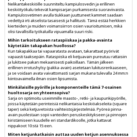
Nelikantakeskiöille suunniteltu kampiulosvedin ja erillinen
keskiötyökalu tekevät kampisarjan purkamisesta suoraviivaista.
Kampiulosvetimen avulla tiukkaan juuttuneet kammet saadaan
vedettyä irti akselista tasaisesti ja hallitusti. Tämä estää herkkien
kierteiden ja muiden voimansiirron osien vaurioitumisen, mikä
olisi tavallisilla työkaluilla vipuamalla suuri riski.
Mihin tarkoitukseen rataspiiskaa ja pakka-avainta
käytetään takapakan huollossa?
Kun takapakkaa tai vapaaratasta avataan, takarattaat pyörivät
vapaasti taaksepäin. Rataspiiska eli ketjuavain pureutuu rattaisiin
ja lukitsee pakan mekaanisesti paikoillaan. Tämän jälkeen
erillinen irrotushylsy (pakka-avain) asetetaan lukitusrenkaaseen,
ja se voidaan avata vaivattomasti sarjan mukana tulevalla 24 mm:n
kiintoavaimella ilman osien lipsumista.
Minkälaisille pyörille ja komponenteille tämä 7-osainen
huoltosarja on yhteensopiva?
Sarja on optimoitu useimmille maasto-, retki- ja kaupunkipyörille,
joissa käytetään perinteisiä nelikantaisia keskiöakseleita (square
taper) sekä ketjuvetoista vaihteistojärjestelmää. Pyöreä pinna-
avain puolestaan sopii vanteiden peruskeskitykseen ja pinnojen
kiristämiseen kuudelle eri standardikoolle, jotka kattavat
nippakoot 10:stä 15:een.
Miten ketjunkatkaisin auttaa uuden ketjun asennuksessa