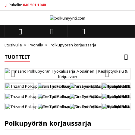
Puhelin:
040 501 1040
×
×
×
My wishlists
((title))
Kirjaudu sisään
Sinun pitää olla kirjautunut jotta voit lisätä tuotteita
((label))



toivelistalle.
add_circle_outl
Create new list
Etusivulle
Pyöräily
Polkupyörän korjaussarja
((cancelText))
((loginText))
TUOTTEET
((cancelText))
((createText))
Polkupyörän korjaussarja