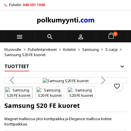
Puhelin:
040 501 1040
×
×
×
My wishlists
Luo toivelista
Kirjaudu sisään
Create new list
add_circle_outline
Sinun pitää olla kirjautunut jotta voit lisätä tuotteita
Toivelistan nimi
toivelistalle.
0



Etusivulle
Puhelintarvikeet
Kotelot
Samsung
S-sarja
Peruuta
Kirjaudu sisään
Samsung S20 FE kuoret
Peruuta
Luo toivelista
TUOTTEET
favorite_border
Samsung S20 FE kuoret
Magnet malleissa yksi korttipaikka ja Elegance mallissa kolme
korttipaikkaa.