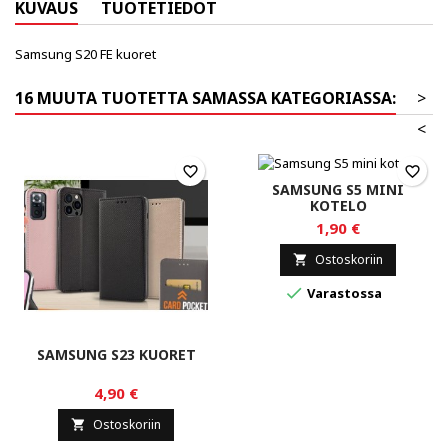
KUVAUS
TUOTETIEDOT
Samsung S20 FE kuoret
16 MUUTA TUOTETTA SAMASSA KATEGORIASSA:
>
<
favorite_border
favorite_border
SAMSUNG S5 MINI
KOTELO
1,90 €
Ostoskoriin


Varastossa
SAMSUNG S23 KUORET
4,90 €
Ostoskoriin
