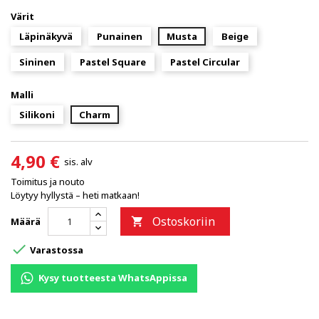
Värit
Läpinäkyvä
Punainen
Musta
Beige
Sininen
Pastel Square
Pastel Circular
Malli
Silikoni
Charm
4,90 €
sis. alv
Toimitus ja nouto
Löytyy hyllystä – heti matkaan!
Ostoskoriin
Määrä


Varastossa
Kysy tuotteesta WhatsAppissa