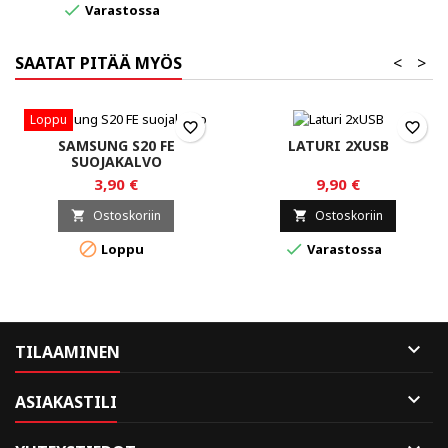

Varastossa
SAATAT PITÄÄ MYÖS
<
>
Loppu
favorite_border
favorite_border
SAMSUNG S20 FE
LATURI 2XUSB
SUOJAKALVO
3,90 €
9,90 €
Ostoskoriin
Ostoskoriin




Loppu
Varastossa

TILAAMINEN

ASIAKASTILI