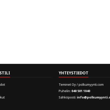
STILI
YHTEYSTIEDOT
edot
Teminet Oy / polkumyynti.com
Puhelin:
040 501 1040
skut
Sähköposti:
info@polkumyynti.