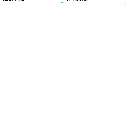


