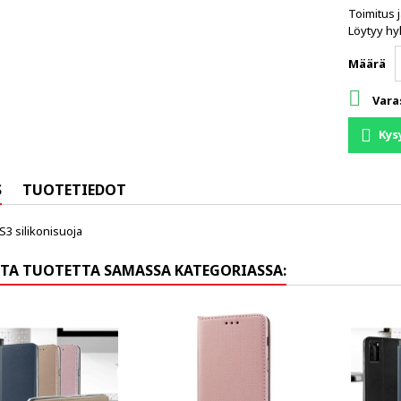
Toimitus 
Löytyy hyl
Määrä

Vara
Kys
S
TUOTETIEDOT
3 silikonisuoja
TA TUOTETTA SAMASSA KATEGORIASSA: