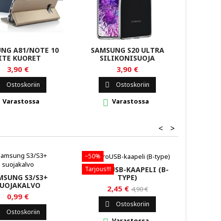
NG A81/NOTE 10
SAMSUNG S20 ULTRA
SAMS
ITE KUORET
SILIKONISUOJA
3,90 €
3,90 €
Ostoskoriin
Ostoskoriin


Varastossa
Varastossa


<
>
−50%
Loppu
MICROUSB-KAAPELI (B-
SAMSU
Tarjous!!!
TYPE)
MSUNG S3/S3+
UOJAKALVO
2,45 €
4,90 €
0,99 €
Ostoskoriin


Ostoskoriin
Varastossa