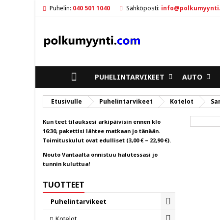
Puhelin:
040 501 1040
Sähköposti:
info@polkumyynti
M
L
K
ad
Sin
To
ETUSIVULLE
PUHELINTARVIKEET
AUTO
Etusivulle
Puhelintarvikeet
Kotelot
Sa
Kun teet tilauksesi arkipäivisin ennen klo
16:30, pakettisi lähtee matkaan jo tänään.
Toimituskulut ovat edulliset (3,00 € – 22,90 €).
Nouto Vantaalta onnistuu halutessasi jo
tunnin kuluttua!
TUOTTEET
Puhelintarvikeet
Toggle
Kotelot