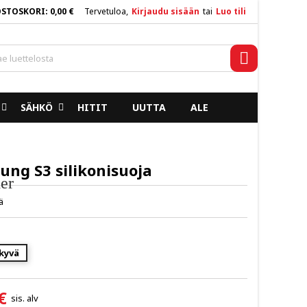
OSTOSKORI
0,00 €
Tervetuloa,
Kirjaudu sisään
tai
Luo tili
×
×
×
Haku
SÄHKÖ
HITIT
UUTTA
ALE
n
a
ng S3 silikonisuoja
er
ä
kyvä
€
sis. alv