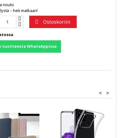
ja nouto
lystä – heti matkaan!
Ostoskoriin

stossa
y tuotteesta WhatsAppissa
<
>