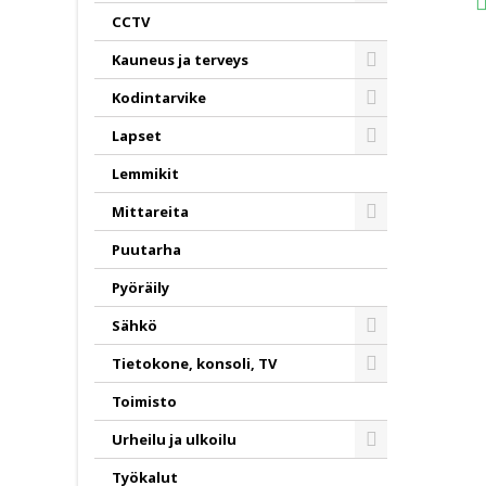
Toggle
CCTV
Kauneus ja terveys
Toggle
Kodintarvike
Toggle
Lapset
Toggle
Lemmikit
Mittareita
Toggle
Puutarha
Pyöräily
Sähkö
Toggle
Tietokone, konsoli, TV
Toggle
Toimisto
Urheilu ja ulkoilu
Toggle
Työkalut