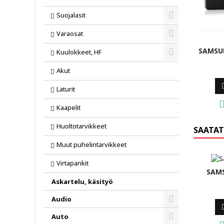
Suojalasit
Toggle
Varaosat
Toggle
SAMSU
Kuulokkeet, HF
Toggle
Akut
Laturit
Kaapelit
Huoltotarvikkeet
SAATAT
Muut puhelintarvikkeet
Virtapankit
SAM
Askartelu, käsityö
Audio
Toggle
Auto