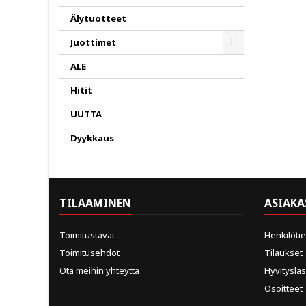
Älytuotteet
Juottimet
Toggle
ALE
Hitit
UUTTA
Dyykkaus
TILAAMINEN
ASIAKA
Toimitustavat
Henkilöti
Toimitusehdot
Tilaukset
Ota meihin yhteyttä
Hyvitysla
Osoitteet