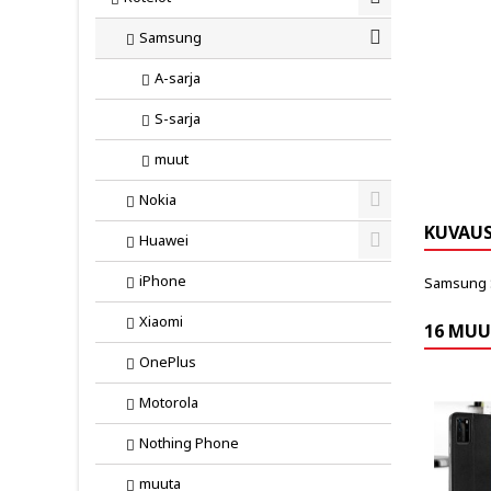
Toggle
Samsung
Toggle
A-sarja
S-sarja
muut
Nokia
Toggle
KUVAU
Huawei
Toggle
iPhone
Samsung S
Xiaomi
16 MUU
OnePlus
Motorola
Nothing Phone
muuta