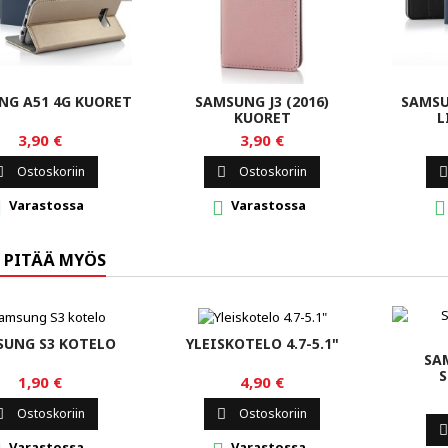
NG A51 4G KUORET
SAMSUNG J3 (2016)
SAMSU
KUORET
L
3,90 €
3,90 €
Ostoskoriin
Ostoskoriin



Varastossa
Varastossa



 PITÄÄ MYÖS
SUNG S3 KOTELO
YLEISKOTELO 4.7-5.1"
SA
S
1,90 €
4,90 €
Ostoskoriin
Ostoskoriin



Varastossa
Varastossa