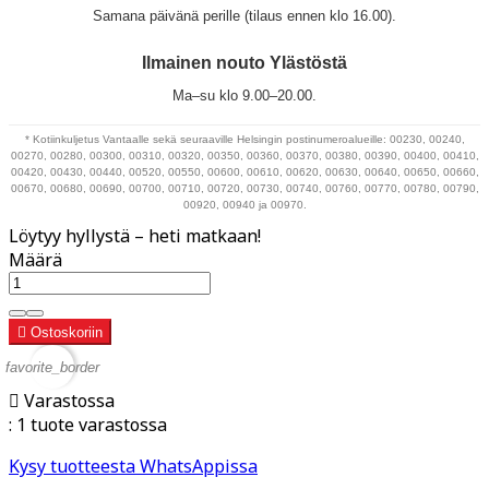
Samana päivänä perille (tilaus ennen klo 16.00).
Ilmainen nouto Ylästöstä
Ma–su klo 9.00–20.00.
* Kotiinkuljetus Vantaalle sekä seuraaville Helsingin postinumeroalueille: 00230, 00240,
00270, 00280, 00300, 00310, 00320, 00350, 00360, 00370, 00380, 00390, 00400, 00410,
00420, 00430, 00440, 00520, 00550, 00600, 00610, 00620, 00630, 00640, 00650, 00660,
00670, 00680, 00690, 00700, 00710, 00720, 00730, 00740, 00760, 00770, 00780, 00790,
00920, 00940 ja 00970.
Löytyy hyllystä – heti matkaan!
Määrä

Ostoskoriin
favorite_border

Varastossa
:
1 tuote varastossa
Kysy tuotteesta WhatsAppissa