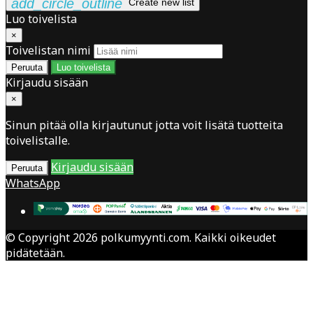
add_circle_outline
Create new list
Luo toivelista
×
Toivelistan nimi
Peruuta
Luo toivelista
Kirjaudu sisään
×
Sinun pitää olla kirjautunut jotta voit lisätä tuotteita
toivelistalle.
Kirjaudu sisään
Peruuta
WhatsApp
© Copyright 2026 polkumyynti.com. Kaikki oikeudet
pidätetään.