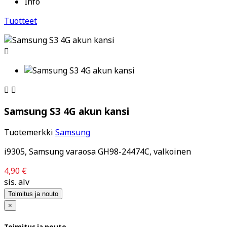
Info
Tuotteet



Samsung S3 4G akun kansi
Tuotemerkki
Samsung
i9305, Samsung varaosa GH98-24474C, valkoinen
4,90 €
sis. alv
Toimitus ja nouto
×
Toimitus ja nouto