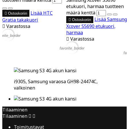
tuotteen määrä kenttä
Samsung Xcover S5690
etukuori, harmaa tuotteen
määrä kenttä
Lisää
HTC

Ostoskoriin
Lisää
Samsung
Gratia takakuori

Ostoskoriin

Varastossa
Xcover S5690 etukuori,
harmaa
vorite_border

Varastossa
favorite_border
fav
i9305, Samsung varaosa GH98-24474C,
valkoinen
Tilaaminen
Tilaaminen


Toimitustavat