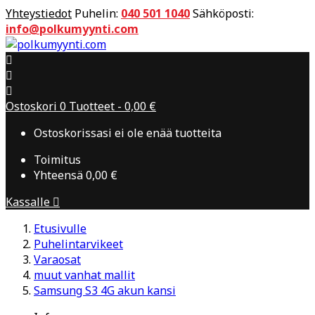
Yhteystiedot
Puhelin:
040 501 1040
Sähköposti:
info@polkumyynti.com



Ostoskori
0
Tuotteet -
0,00 €
Ostoskorissasi ei ole enää tuotteita
Toimitus
Yhteensä
0,00 €
Kassalle

Etusivulle
Puhelintarvikeet
Varaosat
muut vanhat mallit
Samsung S3 4G akun kansi