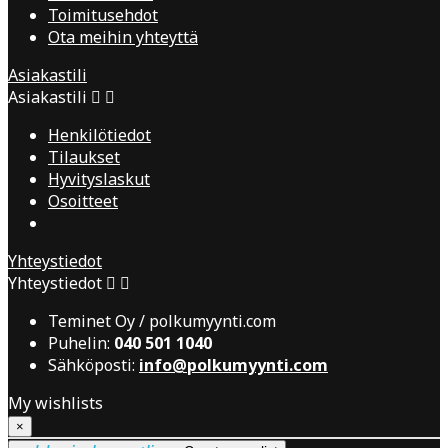
Toimitusehdot
Ota meihin yhteyttä
Asiakastili
Asiakastili


Henkilötiedot
Tilaukset
Hyvityslaskut
Osoitteet
Yhteystiedot
Yhteystiedot


Teminet Oy / polkumyynti.com
Puhelin:
040 501 1040
Sähköposti:
info@polkumyynti.com
My wishlists
×