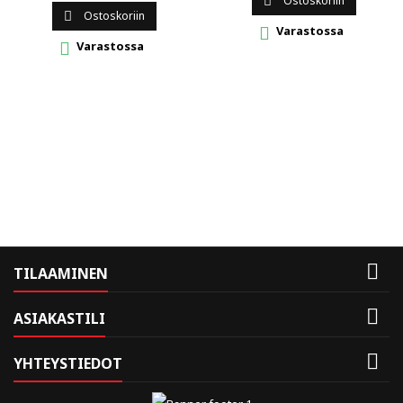
Ostoskoriin

Ostoskoriin

Varastossa

Varastossa


TILAAMINEN

ASIAKASTILI

YHTEYSTIEDOT