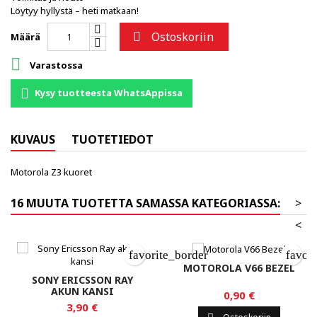
Löytyy hyllystä – heti matkaan!
Ostoskoriin

Määrä

Varastossa
Kysy tuotteesta WhatsAppissa
KUVAUS
TUOTETIEDOT
Motorola Z3 kuoret
16 MUUTA TUOTETTA SAMASSA KATEGORIASSA:
>
<
favorite_border
favor
MOTOROLA V66 BEZEL
SONY ERICSSON RAY
AKUN KANSI
0,90 €
3,90 €