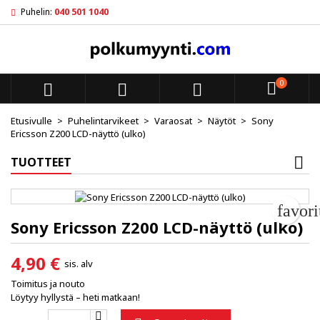
Puhelin:
040 501 1040
My wishlists
Luo toivelista
Kirjaudu sisään
add_circle_outline
Create new list
Sinun pitää olla kirjautunut jotta voit lisätä tuotteita toivelistal
Toivelistan nimi
0



Peruuta
Kirjaudu s
Etusivulle
Puhelintarvikeet
Varaosat
Näytöt
Sony
Ericsson Z200 LCD-näyttö (ulko)
Peruuta
Luo toiv
TUOTTEET
favor
Sony Ericsson Z200 LCD-näyttö (ulko)
4,90 €
sis. alv
Toimitus ja nouto
Löytyy hyllystä – heti matkaan!