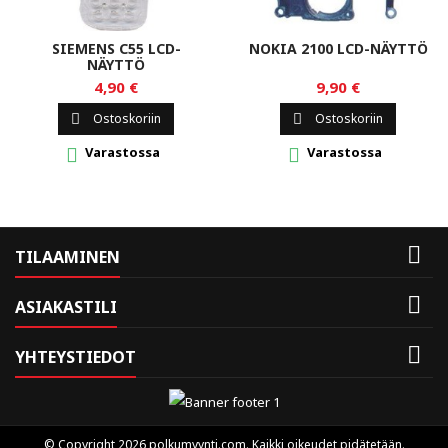
SIEMENS C55 LCD-
NOKIA 2100 LCD-NÄYTTÖ
NÄYTTÖ
4,90 €
9,90 €
Ostoskoriin
Ostoskoriin


Varastossa
Varastossa



TILAAMINEN

ASIAKASTILI

YHTEYSTIEDOT
© Copyright 2026 polkumyynti.com. Kaikki oikeudet pidätetään.