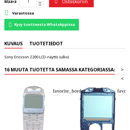
Ostoskoriin

Määrä

Varastossa
Kysy tuotteesta WhatsAppissa
KUVAUS
TUOTETIEDOT
Sony Ericsson Z200 LCD-näyttö (ulko)
16 MUUTA TUOTETTA SAMASSA KATEGORIASSA:
>
<
favorite_border
favor