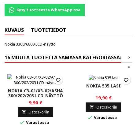
Kysy tuotteesta WhatsAppissa
KUVAUS
TUOTETIEDOT
Nokia 3300/6800 LCD-näyttö
16 MUUTA TUOTETTA SAMASSA KATEGORIASSA:
>
<
favorite_border
favorite_border
NOKIA 535 LASI
NOKIA C3-01/X3-02/ASHA
300/202/203 LCD-NÄYTTÖ
19,90 €
9,90 €
Ostoskoriin

Ostoskoriin


Varastossa

Varastossa