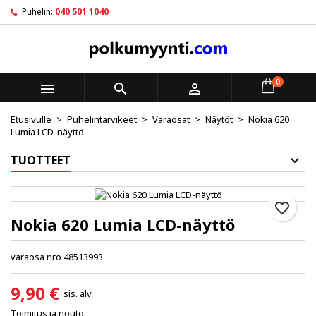
Puhelin:
040 501 1040
×
×
×
My wishlists
Luo toivelista
Kirjaudu sisään
Create new list
add_circle_outline
Sinun pitää olla kirjautunut jotta voit lisätä tuotteita
Toivelistan nimi
toivelistalle.
0



Etusivulle
Puhelintarvikeet
Varaosat
Näytöt
Nokia 620
Peruuta
Kirjaudu sisään
Lumia LCD-näyttö
Peruuta
Luo toivelista
TUOTTEET
favorite_border
Nokia 620 Lumia LCD-näyttö
varaosa nro 48513993
9,90 €
sis. alv
Toimitus ja nouto