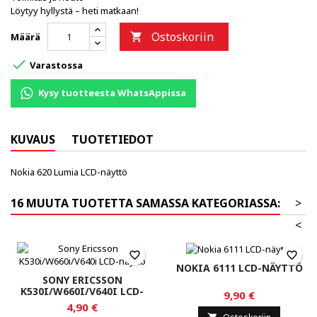
Löytyy hyllystä – heti matkaan!
Ostoskoriin
Määrä


Varastossa
Kysy tuotteesta WhatsAppissa
KUVAUS
TUOTETIEDOT
Nokia 620 Lumia LCD-näyttö
16 MUUTA TUOTETTA SAMASSA KATEGORIASSA:
>
<
favorite_border
favorite_border
NOKIA 6111 LCD-NÄYTTÖ
SONY ERICSSON
K530I/W660I/V640I LCD-
9,90 €
NÄYTTÖ
4,90 €