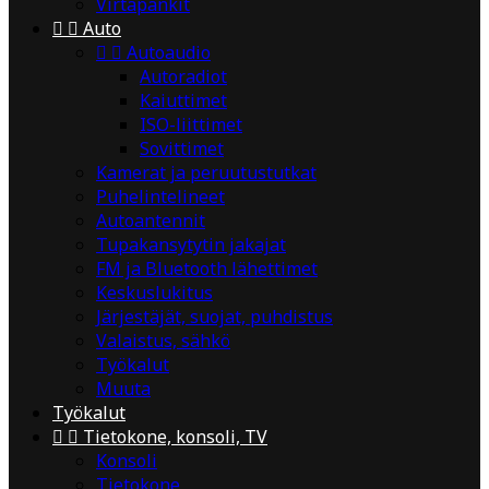
Virtapankit


Auto


Autoaudio
Autoradiot
Kaiuttimet
ISO-liittimet
Sovittimet
Kamerat ja peruutustutkat
Puhelintelineet
Autoantennit
Tupakansytytin jakajat
FM ja Bluetooth lähettimet
Keskuslukitus
Järjestäjät, suojat, puhdistus
Valaistus, sähkö
Työkalut
Muuta
Työkalut


Tietokone, konsoli, TV
Konsoli
Tietokone