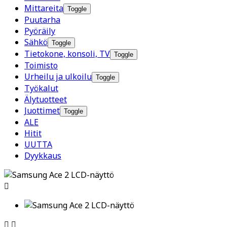
Mittareita
Toggle
Puutarha
Pyöräily
Sähkö
Toggle
Tietokone, konsoli, TV
Toggle
Toimisto
Urheilu ja ulkoilu
Toggle
Työkalut
Älytuotteet
Juottimet
Toggle
ALE
Hitit
UUTTA
Dyykkaus


