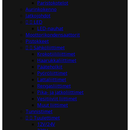
Paristokotelot
Aurinkokenno
Jatkojohdot


LED
LED-nauhat
Moottorikondensaattorit
Pistokkeet


Sähköliittimet
Krokotiililiittimet
Haarukkaliittimet
Pääteholkit
Pyöröliittimet
Lattaliittimet
Rengasliittimet
Pika- ja jatkoliittimet
Vesitiiviit liittimet
Muut liittimet
Tunnistimet


Tuulettimet
12V/24V