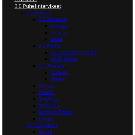


Puhelintarvikeet


Kotelot


Samsung
A-sarja
S-sarja
muut


Nokia
Lumia/vanhat mallit
HMD Nokia


Huawei
Huawei
Honor
iPhone
Xiaomi
OnePlus
Motorola
Nothing Phone
muuta


Suojalasit
Nokia