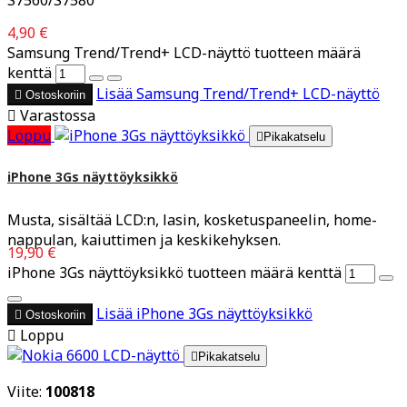
4,90 €
Samsung Trend/Trend+ LCD-näyttö tuotteen määrä
kenttä
Lisää
Samsung Trend/Trend+ LCD-näyttö

Ostoskoriin

Varastossa
Loppu

Pikakatselu
iPhone 3Gs näyttöyksikkö
Musta, sisältää LCD:n, lasin, kosketuspaneelin, home-
nappulan, kaiuttimen ja keskikehyksen.
19,90 €
iPhone 3Gs näyttöyksikkö tuotteen määrä kenttä
Lisää
iPhone 3Gs näyttöyksikkö

Ostoskoriin

Loppu

Pikakatselu
Viite:
100818