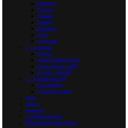
Samsung
iPhone
Huawei
Xiaomi
Motorola
muut
Universal


Varaosat
Näytöt
Nokia vanhat mallit
muut vanhat mallit
iPhone (3/4/5/6)


Kuulokkeet, HF
Kuulokkeet
HF vanhat mallit
Akut
Laturit
Kaapelit
Huoltotarvikkeet
Muut puhelintarvikkeet