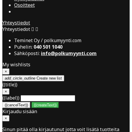
Osoitteet
Yhteystiedot
Yhteystiedot


Teminet Oy / polkumyynti.com
Puhelin:
040 501 1040
Sähköposti:
info@polkumyynti.com
My wishlists
×
add_circle_outline
Create new list
((title))
×
((label))
((cancelText))
((createText))
Kirjaudu sisään
×
Sinun pitää olla kirjautunut jotta voit lisätä tuotteita