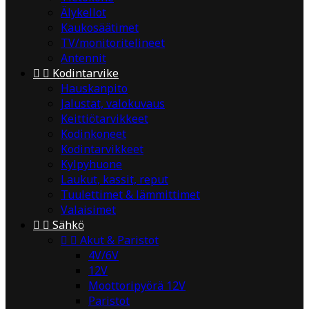
Älykellot
Kaukosäätimet
TV/monitoritelineet
Antennit


Kodintarvike
Hauskanpito
Jalustat, valokuvaus
Keittiötarvikkeet
Kodinkoneet
Kodintarvikkeet
Kylpyhuone
Laukut, kassit, reput
Tuulettimet & lämmittimet
Valaisimet


Sähkö


Akut & Paristot
4V/6V
12V
Moottoripyörä 12V
Paristot