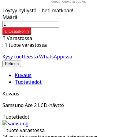
00920, 00940 ja 00970.
Löytyy hyllystä – heti matkaan!
Määrä

Ostoskoriin

Varastossa
:
1 tuote varastossa
Kysy tuotteesta WhatsAppissa
Kuvaus
Tuotetiedot
Kuvaus
Samsung Ace 2 LCD-näyttö
Tuotetiedot
1 tuote varastossa
16 muuta tuotetta samassa kategoriassa: