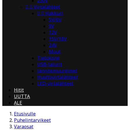
230V


Virtalähteet


Hakkuri
5V/6V
9V
12V
15V/18V
24V
Muut
Tietokone
USB-laturit
Jännitemuuntimet
Huoltovirtalähteet
LED-virtalähteet
Hitit
UUTTA
ALE
Etusivulle
Puhelintarvikeet
Varaosat