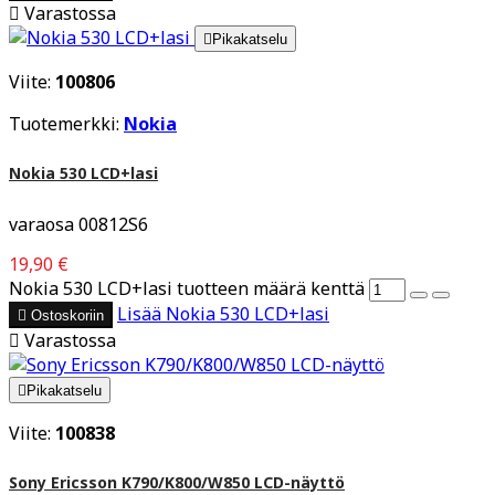

Varastossa

Pikakatselu
Viite:
100806
Tuotemerkki:
Nokia
Nokia 530 LCD+lasi
varaosa 00812S6
19,90 €
Nokia 530 LCD+lasi tuotteen määrä kenttä
Lisää
Nokia 530 LCD+lasi

Ostoskoriin

Varastossa

Pikakatselu
Viite:
100838
Sony Ericsson K790/K800/W850 LCD-näyttö