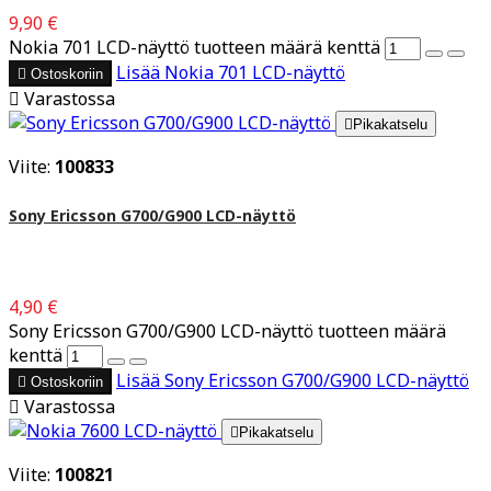
9,90 €
Nokia 701 LCD-näyttö tuotteen määrä kenttä
Lisää
Nokia 701 LCD-näyttö

Ostoskoriin

Varastossa

Pikakatselu
Viite:
100833
Sony Ericsson G700/G900 LCD-näyttö
4,90 €
Sony Ericsson G700/G900 LCD-näyttö tuotteen määrä
kenttä
Lisää
Sony Ericsson G700/G900 LCD-näyttö

Ostoskoriin

Varastossa

Pikakatselu
Viite:
100821