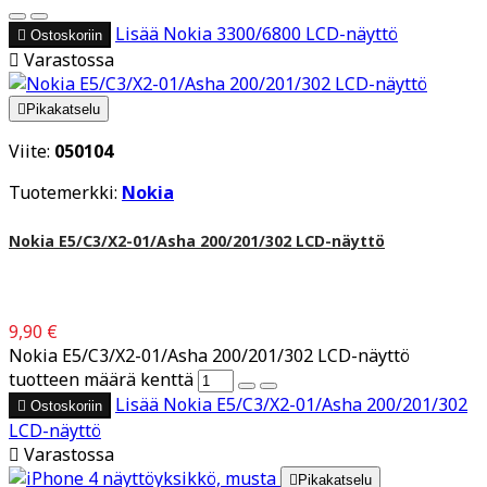
Lisää
Nokia 3300/6800 LCD-näyttö

Ostoskoriin

Varastossa

Pikakatselu
Viite:
050104
Tuotemerkki:
Nokia
Nokia E5/C3/X2-01/Asha 200/201/302 LCD-näyttö
9,90 €
Nokia E5/C3/X2-01/Asha 200/201/302 LCD-näyttö
tuotteen määrä kenttä
Lisää
Nokia E5/C3/X2-01/Asha 200/201/302

Ostoskoriin
LCD-näyttö

Varastossa

Pikakatselu