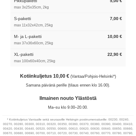
Pikkupaketti
5,00 €
max 3x25x35cm, 2kg
S-paketti
7,00 €
max 11x32x42cm, 25kg
M- ja L-paketti
10,00 €
max 37x36x60cm, 25kg
XL-paketti
22,90 €
max 100x60x40cm, 25kg
Kotiinkuljetus 10,00 €
(Vantaa/Pohjois-Helsinki*)
Samana päivänä perille (tilaus ennen klo 16.00).
Ilmainen nouto Ylästöstä
Ma–su klo 9.00–20.00.
* Kotiinkuljetus Vantaalle sekä seuraaville Helsingin postinumeroalueille: 00230, 00240,
00270, 00280, 00300, 00310, 00320, 00350, 00360, 00370, 00380, 00390, 00400, 00410,
00420, 00430, 00440, 00520, 00550, 00600, 00610, 00620, 00630, 00640, 00650, 00660,
00670, 00680, 00690, 00700, 00710, 00720, 00730, 00740, 00760, 00770, 00780, 00790,