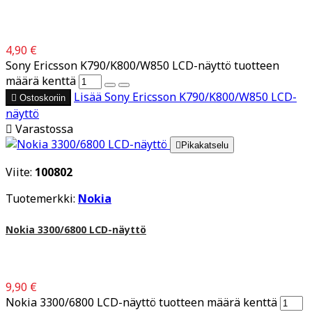
4,90 €
Sony Ericsson K790/K800/W850 LCD-näyttö tuotteen
määrä kenttä
Lisää
Sony Ericsson K790/K800/W850 LCD-

Ostoskoriin
näyttö

Varastossa

Pikakatselu
Viite:
100802
Tuotemerkki:
Nokia
Nokia 3300/6800 LCD-näyttö
9,90 €
Nokia 3300/6800 LCD-näyttö tuotteen määrä kenttä