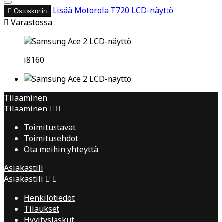
Lisää
Motorola T720 LCD-näyttö

Ostoskoriin

Varastossa
i8160
Tilaaminen
Tilaaminen


Toimitustavat
Toimitusehdot
Ota meihin yhteyttä
Asiakastili
Asiakastili


Henkilötiedot
Tilaukset
Hyvityslaskut