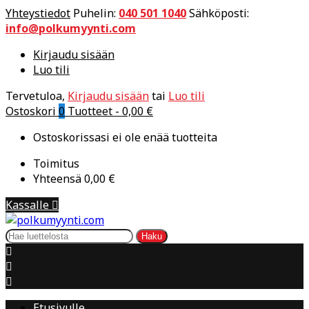
Yhteystiedot
Puhelin:
040 501 1040
Sähköposti:
info@polkumyynti.com
Kirjaudu sisään
Luo tili
Tervetuloa,
Kirjaudu sisään
tai
Luo tili
Ostoskori
0
Tuotteet -
0,00 €
Ostoskorissasi ei ole enää tuotteita
Toimitus
Yhteensä
0,00 €
Kassalle

Haku



Etusivulle