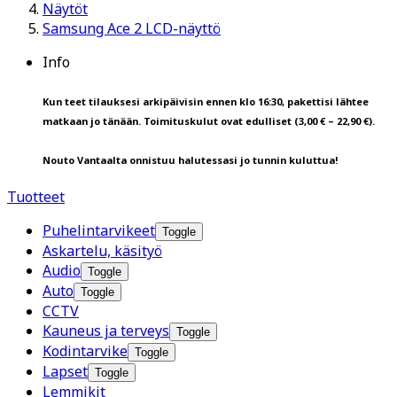
Näytöt
Samsung Ace 2 LCD-näyttö
Info
Kun teet tilauksesi arkipäivisin ennen klo 16:30, pakettisi lähtee
matkaan jo tänään. Toimituskulut ovat edulliset (3,00 € – 22,90 €).
Nouto Vantaalta onnistuu halutessasi jo tunnin kuluttua!
Tuotteet
Puhelintarvikeet
Toggle
Askartelu, käsityö
Audio
Toggle
Auto
Toggle
CCTV
Kauneus ja terveys
Toggle
Kodintarvike
Toggle
Lapset
Toggle
Lemmikit