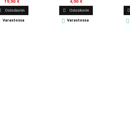
19,90 €
4,90 €
Ostoskoriin
Ostoskoriin



Varastossa
Varastossa


