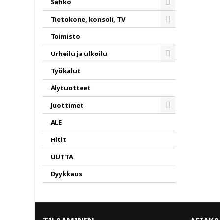
Sähkö
Toggle
Tietokone, konsoli, TV
Toggle
Toimisto
Urheilu ja ulkoilu
Toggle
Työkalut
Älytuotteet
Juottimet
Toggle
ALE
Hitit
UUTTA
Dyykkaus