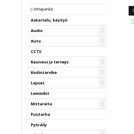
Virtapankit
Askartelu, käsityö
Audio
Toggle
Auto
Toggle
CCTV
Kauneus ja terveys
Toggle
Kodintarvike
Toggle
Lapset
Toggle
Lemmikit
Mittareita
Toggle
Puutarha
Pyöräily