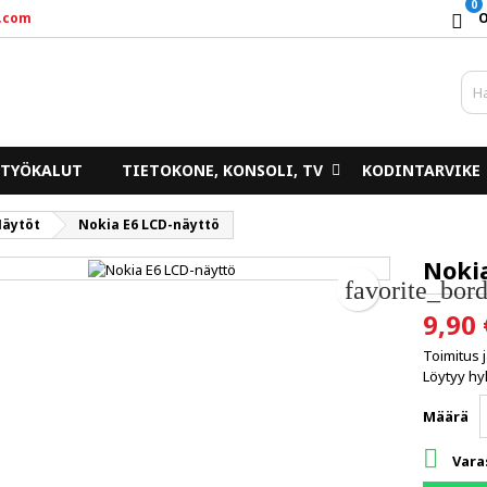
0
.com
y wishlists
uo toivelista
irjaudu sisään
d_circle_outline
Create new list
un pitää olla kirjautunut jotta voit lisätä tuotteita toivelistalle.
ivelistan nimi
TYÖKALUT
TIETOKONE, KONSOLI, TV
KODINTARVIKE
Peruuta
Kirjaudu sisää
äytöt
Nokia E6 LCD-näyttö
Peruuta
Luo toivelist
Noki
favorite_bord
9,90 
Toimitus 
Löytyy hyl
Määrä

Vara