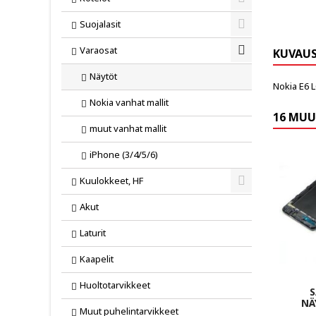
Toggle
Suojalasit
Toggle
Varaosat
KUVAU
Toggle
Näytöt
Nokia E6 
Nokia vanhat mallit
16 MUU
muut vanhat mallit
iPhone (3/4/5/6)
Kuulokkeet, HF
Toggle
Akut
Laturit
Kaapelit
Huoltotarvikkeet
S
NÄ
Muut puhelintarvikkeet