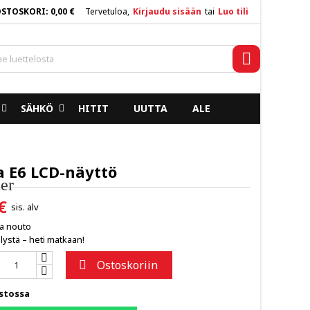
OSTOSKORI
0,00 €
Tervetuloa,
Kirjaudu sisään
tai
Luo tili
×
×
×
Haku
SÄHKÖ
HITIT
UUTTA
ALE
n
a
a E6 LCD-näyttö
er
€
sis. alv
ja nouto
lystä – heti matkaan!
Ostoskoriin

stossa