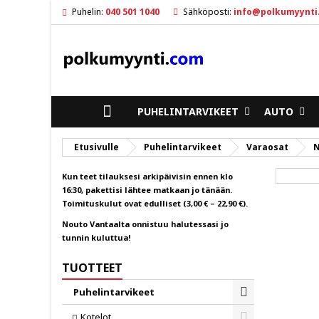
Puhelin:
040 501 1040
Sähköposti:
info@polkumyynti
M
L
K
ad
Sin
To
ETUSIVULLE
PUHELINTARVIKEET
AUTO
Etusivulle
Puhelintarvikeet
Varaosat
N
Kun teet tilauksesi arkipäivisin ennen klo
16:30, pakettisi lähtee matkaan jo tänään.
Toimituskulut ovat edulliset (3,00 € – 22,90 €).
Nouto Vantaalta onnistuu halutessasi jo
tunnin kuluttua!
TUOTTEET
Puhelintarvikeet
Toggle
Kotelot