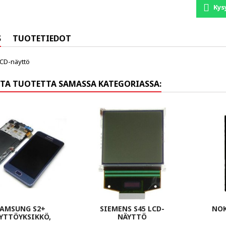
Kys
S
TUOTETIEDOT
LCD-näyttö
TA TUOTETTA SAMASSA KATEGORIASSA:
AMSUNG S2+
SIEMENS S45 LCD-
NOK
YTTÖYKSIKKÖ,
NÄYTTÖ
SININEN