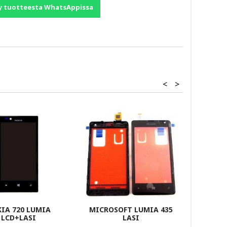
y tuotteesta WhatsAppissa
<
>
IA 720 LUMIA
MICROSOFT LUMIA 435
LCD+LASI
LASI
1600
(ULK