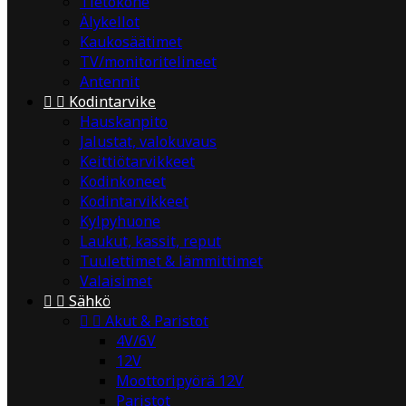
Tietokone
Älykellot
Kaukosäätimet
TV/monitoritelineet
Antennit


Kodintarvike
Hauskanpito
Jalustat, valokuvaus
Keittiötarvikkeet
Kodinkoneet
Kodintarvikkeet
Kylpyhuone
Laukut, kassit, reput
Tuulettimet & lämmittimet
Valaisimet


Sähkö


Akut & Paristot
4V/6V
12V
Moottoripyörä 12V
Paristot