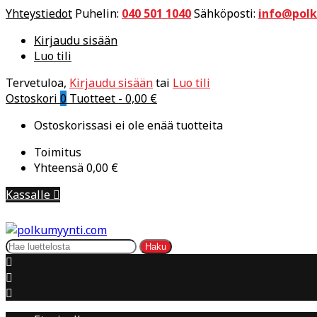
Yhteystiedot
Puhelin:
040 501 1040
Sähköposti:
info@pol
Kirjaudu sisään
Luo tili
Tervetuloa,
Kirjaudu sisään
tai
Luo tili
Ostoskori
0
Tuotteet -
0,00 €
Ostoskorissasi ei ole enää tuotteita
Toimitus
Yhteensä
0,00 €
Kassalle

Haku


