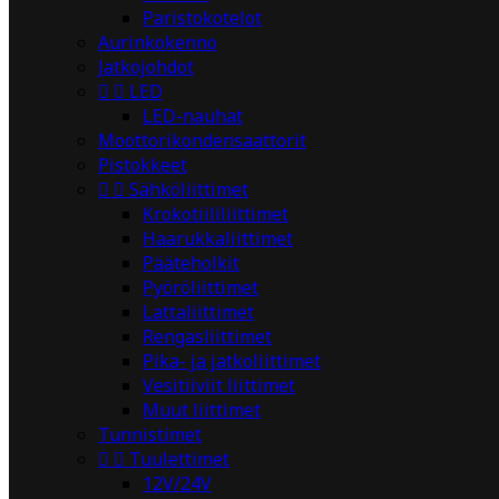
Paristokotelot
Aurinkokenno
Jatkojohdot


LED
LED-nauhat
Moottorikondensaattorit
Pistokkeet


Sähköliittimet
Krokotiililiittimet
Haarukkaliittimet
Pääteholkit
Pyöröliittimet
Lattaliittimet
Rengasliittimet
Pika- ja jatkoliittimet
Vesitiiviit liittimet
Muut liittimet
Tunnistimet


Tuulettimet
12V/24V