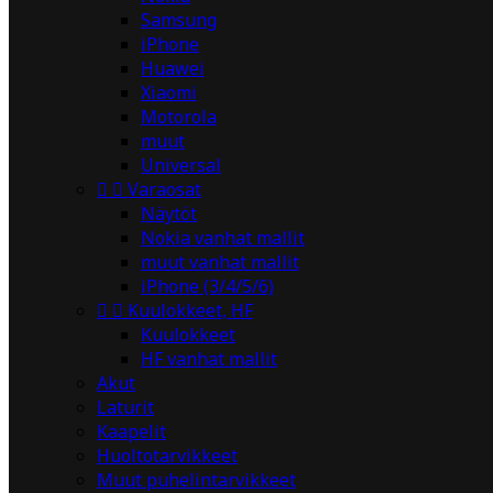
Samsung
iPhone
Huawei
Xiaomi
Motorola
muut
Universal


Varaosat
Näytöt
Nokia vanhat mallit
muut vanhat mallit
iPhone (3/4/5/6)


Kuulokkeet, HF
Kuulokkeet
HF vanhat mallit
Akut
Laturit
Kaapelit
Huoltotarvikkeet
Muut puhelintarvikkeet