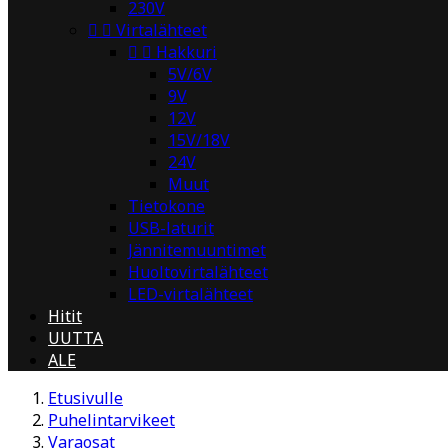
230V


Virtalähteet


Hakkuri
5V/6V
9V
12V
15V/18V
24V
Muut
Tietokone
USB-laturit
Jännitemuuntimet
Huoltovirtalähteet
LED-virtalähteet
Hitit
UUTTA
ALE
Etusivulle
Puhelintarvikeet
Varaosat