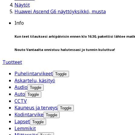
Näytöt
Huawei Ascend G6 näyttöyksikkö, musta
Info
Kun teet tilauksesi arkipäivisin ennen klo 16:30, pakettisi lähtee matk
Nouto Vantaalta onnistuu halutessasi jo tunnin kuluttua!
Tuotteet
Puhelintarvikeet
Toggle
Askartelu, käsityö
Audio
Toggle
Auto
Toggle
CCTV
Kauneus ja terveys
Toggle
Kodintarvike
Toggle
Lapset
Toggle
Lemmikit
Mittareita