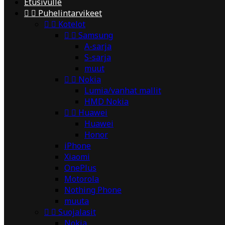
Etusivulle


Puhelintarvikeet


Kotelot


Samsung
A-sarja
S-sarja
muut


Nokia
Lumia/vanhat mallit
HMD Nokia


Huawei
Huawei
Honor
iPhone
Xiaomi
OnePlus
Motorola
Nothing Phone
muuta


Suojalasit
Nokia