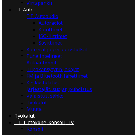
Virtapankit


Auto


Autoaudio
Autoradiot
Kaiuttimet
ISO-liittimet
Sovittimet
Kamerat ja peruutustutkat
Puhelintelineet
Autoantennit
Tupakansytytin jakajat
FM ja Bluetooth lähettimet
Keskuslukitus
Järjestäjät, suojat, puhdistus
Valaistus, sähkö
Työkalut
Muuta
Työkalut


Tietokone, konsoli, TV
Konsoli