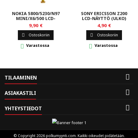
NOKIA 5800/5230/N97
SONY ERICSSON Z200
MINI/X6/500 LCD-
LCD-NÄYTTÖ (ULKO)
NÄYTTÖ
9,90 €
4,90 €
Ostoskoriin
Ostoskoriin


Varastossa
Varastossa



TILAAMINEN

ASIAKASTILI

YHTEYSTIEDOT
© Copyright 2026 polkumyynti.com. Kaikki oikeudet pidätetään.