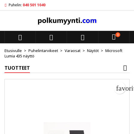
Puhelin:
040 501 1040
My wishlists
Luo toivelista
Kirjaudu sisään
add_circle_outline
Create new list
Sinun pitää olla kirjautunut jotta voit lisätä tuotteita toivelistal
Toivelistan nimi
0



Peruuta
Kirjaudu s
Etusivulle
Puhelintarvikeet
Varaosat
Näytöt
Microsoft
Lumia 435 näyttö
Peruuta
Luo toiv
TUOTTEET
favor