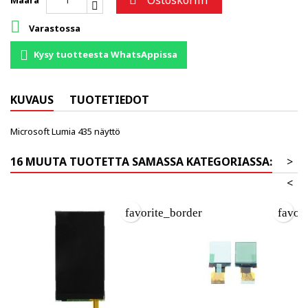
Ostoskoriin

Määrä

Varastossa
Kysy tuotteesta WhatsAppissa
KUVAUS
TUOTETIEDOT
Microsoft Lumia 435 näyttö
16 MUUTA TUOTETTA SAMASSA KATEGORIASSA:
>
<
favorite_border
favor