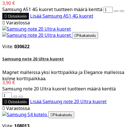
3,90 €
Samsung A51 4G kuoret tuotteen määrä kenttä
Lisää
Samsung A51 4G kuoret

Ostoskoriin

Varastossa

Pikakatselu
Viite:
030622
Samsung note 20 Ultra kuoret
Magnet malleissa yksi korttipaikka ja Elegance malleissa
kolme korttipaikkaa.
3,90 €
Samsung note 20 Ultra kuoret tuotteen määrä kenttä
Lisää
Samsung note 20 Ultra kuoret

Ostoskoriin

Varastossa

Pikakatselu
Viite:
108013