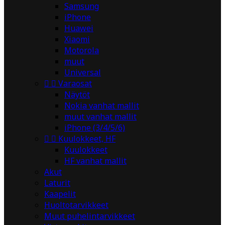
Samsung
iPhone
Huawei
Xiaomi
Motorola
muut
Universal


Varaosat
Näytöt
Nokia vanhat mallit
muut vanhat mallit
iPhone (3/4/5/6)


Kuulokkeet, HF
Kuulokkeet
HF vanhat mallit
Akut
Laturit
Kaapelit
Huoltotarvikkeet
Muut puhelintarvikkeet