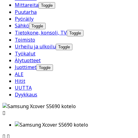
Mittareita
Toggle
Puutarha
Pyöräily
Sähkö
Toggle
Tietokone, konsoli, TV
Toggle
Toimisto
Urheilu ja ulkoilu
Toggle
Työkalut
Älytuotteet
Juottimet
Toggle
ALE
Hitit
UUTTA
Dyykkaus


