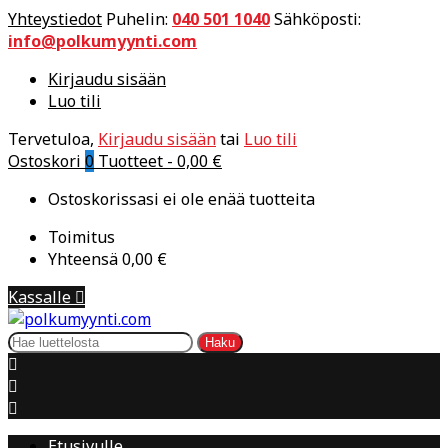
Yhteystiedot
Puhelin:
040 501 1040
Sähköposti:
info@polkumyynti.com
Kirjaudu sisään
Luo tili
Tervetuloa,
Kirjaudu sisään
tai
Luo tili
Ostoskori
0
Tuotteet -
0,00 €
Ostoskorissasi ei ole enää tuotteita
Toimitus
Yhteensä
0,00 €
Kassalle

Haku



Etusivulle