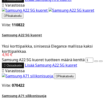

Varastossa

Pikakatselu
Viite:
110822
Samsung A22 5G kuoret
Yksi korttipaikka, sinisessä Elegance mallissa kaksi
korttipaikkaa.
4,90 €
Samsung A22 5G kuoret tuotteen määrä kenttä
Lisää
Samsung A22 5G kuoret

Ostoskoriin

Varastossa

Pikakatselu
Viite:
070422
Samsung A71 silikonisuoja