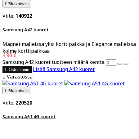

Pikakatselu
Viite:
140922
Samsung A42 kuoret
Magnet malleissa yksi korttipaikka ja Elegance malleissa
kolme korttipaikkaa.
4,90 €
Samsung A42 kuoret tuotteen määrä kenttä
Lisää
Samsung A42 kuoret

Ostoskoriin

Varastossa

Pikakatselu
Viite:
220520
Samsung A51 4G kuoret