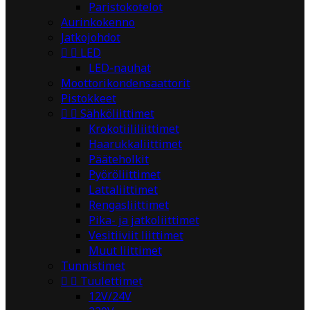
Paristokotelot
Aurinkokenno
Jatkojohdot


LED
LED-nauhat
Moottorikondensaattorit
Pistokkeet


Sähköliittimet
Krokotiililiittimet
Haarukkaliittimet
Pääteholkit
Pyöröliittimet
Lattaliittimet
Rengasliittimet
Pika- ja jatkoliittimet
Vesitiiviit liittimet
Muut liittimet
Tunnistimet


Tuulettimet
12V/24V