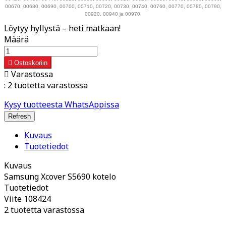
00670, 00680, 00690, 00700, 00710, 00720, 00730, 00740, 00760, 00770, 00780, 00790,
00920, 00940 ja 00970.
Löytyy hyllystä – heti matkaan!
Määrä

Ostoskoriin

Varastossa
:
2 tuotetta varastossa
Kysy tuotteesta WhatsAppissa
Kuvaus
Tuotetiedot
Kuvaus
Samsung Xcover S5690 kotelo
Tuotetiedot
Viite
108424
2 tuotetta varastossa