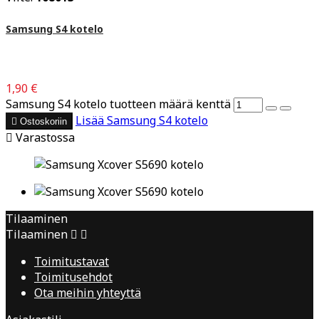
Samsung S4 kotelo
1,90 €
Samsung S4 kotelo tuotteen määrä kenttä
Lisää
Samsung S4 kotelo

Ostoskoriin

Varastossa
Tilaaminen
Tilaaminen


Toimitustavat
Toimitusehdot
Ota meihin yhteyttä