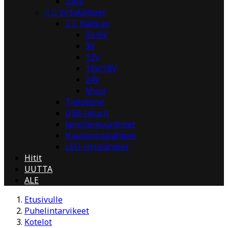
230V


Virtalähteet


Hakkuri
5V/6V
9V
12V
15V/18V
24V
Muut
Tietokone
USB-laturit
Jännitemuuntimet
Huoltovirtalähteet
LED-virtalähteet
Hitit
UUTTA
ALE
Etusivulle
Puhelintarvikeet
Kotelot