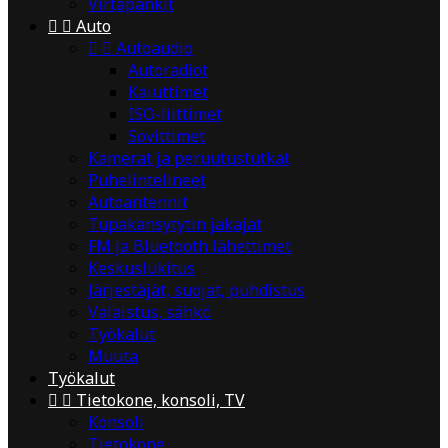
Virtapankit


Auto


Autoaudio
Autoradiot
Kaiuttimet
ISO-liittimet
Sovittimet
Kamerat ja peruutustutkat
Puhelintelineet
Autoantennit
Tupakansytytin jakajat
FM ja Bluetooth lähettimet
Keskuslukitus
Järjestäjät, suojat, puhdistus
Valaistus, sähkö
Työkalut
Muuta
Työkalut


Tietokone, konsoli, TV
Konsoli
Tietokone