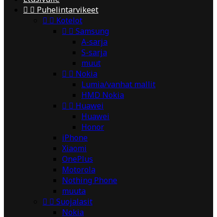


Puhelintarvikeet


Kotelot


Samsung
A-sarja
S-sarja
muut


Nokia
Lumia/vanhat mallit
HMD Nokia


Huawei
Huawei
Honor
iPhone
Xiaomi
OnePlus
Motorola
Nothing Phone
muuta


Suojalasit
Nokia