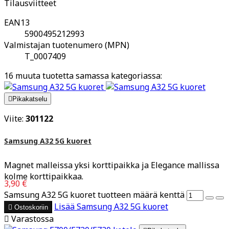
Tilausviitteet
EAN13
5900495212993
Valmistajan tuotenumero (MPN)
T_0007409
16 muuta tuotetta samassa kategoriassa:

Pikakatselu
Viite:
301122
Samsung A32 5G kuoret
Magnet malleissa yksi korttipaikka ja Elegance mallissa
kolme korttipaikkaa.
3,90 €
Samsung A32 5G kuoret tuotteen määrä kenttä
Lisää
Samsung A32 5G kuoret

Ostoskoriin

Varastossa