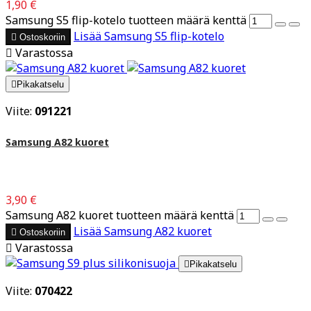
1,90 €
Samsung S5 flip-kotelo tuotteen määrä kenttä
Lisää
Samsung S5 flip-kotelo

Ostoskoriin

Varastossa

Pikakatselu
Viite:
091221
Samsung A82 kuoret
3,90 €
Samsung A82 kuoret tuotteen määrä kenttä
Lisää
Samsung A82 kuoret

Ostoskoriin

Varastossa

Pikakatselu
Viite:
070422