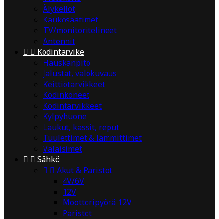
Älykellot
Kaukosäätimet
TV/monitoritelineet
Antennit


Kodintarvike
Hauskanpito
Jalustat, valokuvaus
Keittiötarvikkeet
Kodinkoneet
Kodintarvikkeet
Kylpyhuone
Laukut, kassit, reput
Tuulettimet & lämmittimet
Valaisimet


Sähkö


Akut & Paristot
4V/6V
12V
Moottoripyörä 12V
Paristot