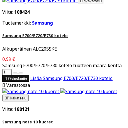

Pikakatselu
Viite:
108424
Tuotemerkki:
Samsung
Samsung E700/E720/E730 kotelo
Alkuperäinen ALC205SKE
0,99 €
Samsung E700/E720/E730 kotelo tuotteen määrä kenttä
Lisää
Samsung E700/E720/E730 kotelo

Ostoskoriin

Varastossa

Pikakatselu
Viite:
180121
Samsung note 10 kuoret