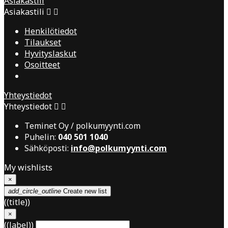
Asiakastili
Asiakastili


Henkilötiedot
Tilaukset
Hyvityslaskut
Osoitteet
Yhteystiedot
Yhteystiedot


Teminet Oy / polkumyynti.com
Puhelin:
040 501 1040
Sähköposti:
info@polkumyynti.com
My wishlists
×
add_circle_outline
Create new list
((title))
×
((label))