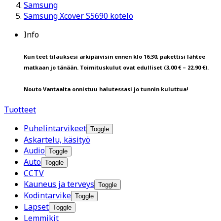
Samsung
Samsung Xcover S5690 kotelo
Info
Kun teet tilauksesi arkipäivisin ennen klo 16:30, pakettisi lähtee
matkaan jo tänään. Toimituskulut ovat edulliset (3,00 € – 22,90 €).
Nouto Vantaalta onnistuu halutessasi jo tunnin kuluttua!
Tuotteet
Puhelintarvikeet
Toggle
Askartelu, käsityö
Audio
Toggle
Auto
Toggle
CCTV
Kauneus ja terveys
Toggle
Kodintarvike
Toggle
Lapset
Toggle
Lemmikit