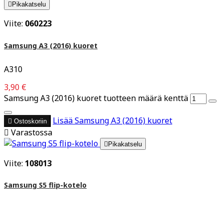

Pikakatselu
Viite:
060223
Samsung A3 (2016) kuoret
A310
3,90 €
Samsung A3 (2016) kuoret tuotteen määrä kenttä
Lisää
Samsung A3 (2016) kuoret

Ostoskoriin

Varastossa

Pikakatselu
Viite:
108013
Samsung S5 flip-kotelo