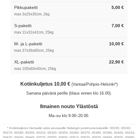
Pikkupaketti
5,00 €
max 3x25x35cm, 2kg
S-paketti
7,00 €
max 11x32x42cm, 25kg
M- ja L-paketti
10,00 €
max 37x36x60cm, 25kg
XL-paketti
22,90 €
max 100x60x40cm, 25kg
Kotiinkuljetus 10,00 €
(Vantaa/Pohjois-Helsinki*)
Samana päivänä perille (tilaus ennen klo 16.00).
Ilmainen nouto Ylästöstä
Ma–su klo 9.00–20.00.
* Kotiinkuljetus Vantaalle sekä seuraaville Helsingin postinumeroalueille: 00230, 00240,
00270, 00280, 00300, 00310, 00320, 00350, 00360, 00370, 00380, 00390, 00400, 00410,
00420, 00430, 00440, 00520, 00550, 00600, 00610, 00620, 00630, 00640, 00650, 00660,