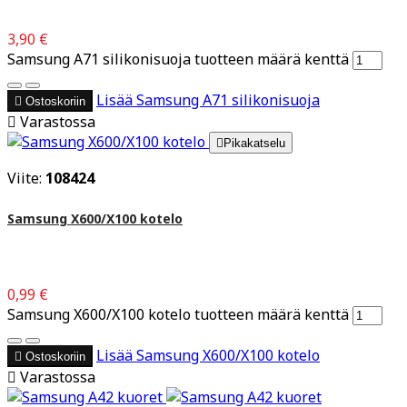
3,90 €
Samsung A71 silikonisuoja tuotteen määrä kenttä
Lisää
Samsung A71 silikonisuoja

Ostoskoriin

Varastossa

Pikakatselu
Viite:
108424
Samsung X600/X100 kotelo
0,99 €
Samsung X600/X100 kotelo tuotteen määrä kenttä
Lisää
Samsung X600/X100 kotelo

Ostoskoriin

Varastossa