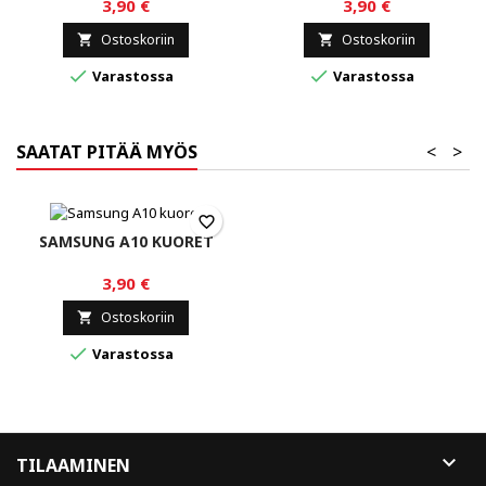
3,90 €
3,90 €
Ostoskoriin
Ostoskoriin




Varastossa
Varastossa
SAATAT PITÄÄ MYÖS
<
>
favorite_border
SAMSUNG A10 KUORET
3,90 €
Ostoskoriin


Varastossa

TILAAMINEN