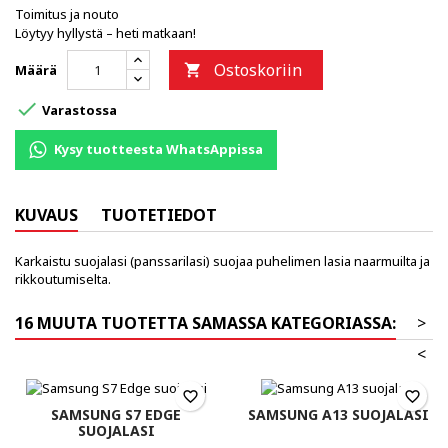
Toimitus ja nouto
Löytyy hyllystä – heti matkaan!
Ostoskoriin
Määrä


Varastossa
Kysy tuotteesta WhatsAppissa
KUVAUS
TUOTETIEDOT
Karkaistu suojalasi (panssarilasi) suojaa puhelimen lasia naarmuilta ja
rikkoutumiselta.
16 MUUTA TUOTETTA SAMASSA KATEGORIASSA:
>
<
favorite_border
favorite_border
SAMSUNG S7 EDGE
SAMSUNG A13 SUOJALASI
SUOJALASI