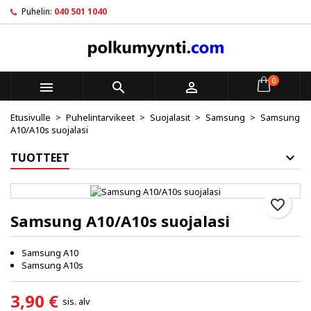
Puhelin:
040 501 1040
×
×
×
My wishlists
Luo toivelista
Kirjaudu sisään
Create new list
add_circle_outline
Sinun pitää olla kirjautunut jotta voit lisätä tuotteita
Toivelistan nimi
toivelistalle.
0



Etusivulle
Puhelintarvikeet
Suojalasit
Samsung
Samsung
Peruuta
Kirjaudu sisään
A10/A10s suojalasi
Peruuta
Luo toivelista
TUOTTEET
favorite_border
Samsung A10/A10s suojalasi
Samsung A10
Samsung A10s
3,90 €
sis. alv