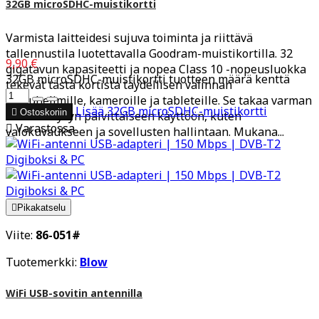
32GB microSDHC-muistikortti
Varmista laitteidesi sujuva toiminta ja riittävä
tallennustila luotettavalla Goodram-muistikortilla. 32
9,90 €
gigatavun kapasiteetti ja nopea Class 10 -nopeusluokka
32GB microSDHC-muistikortti tuotteen määrä kenttä
tekevät tästä kortista täydellisen valinnan
älypuhelimille, kameroille ja tableteille. Se takaa varman
Lisää
32GB microSDHC-muistikortti

Ostoskoriin
suorituskyvyn päivittäiseen käyttöön, kuten

Varastossa
valokuvaukseen ja sovellusten hallintaan. Mukana...

Pikakatselu
Viite:
86-051#
Tuotemerkki:
Blow
WiFi USB-sovitin antennilla