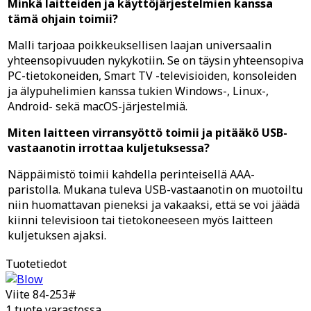
Minkä laitteiden ja käyttöjärjestelmien kanssa
tämä ohjain toimii?
Malli tarjoaa poikkeuksellisen laajan universaalin
yhteensopivuuden nykykotiin. Se on täysin yhteensopiva
PC-tietokoneiden, Smart TV -televisioiden, konsoleiden
ja älypuhelimien kanssa tukien Windows-, Linux-,
Android- sekä macOS-järjestelmiä.
Miten laitteen virransyöttö toimii ja pitääkö USB-
vastaanotin irrottaa kuljetuksessa?
Näppäimistö toimii kahdella perinteisellä AAA-
paristolla. Mukana tuleva USB-vastaanotin on muotoiltu
niin huomattavan pieneksi ja vakaaksi, että se voi jäädä
kiinni televisioon tai tietokoneeseen myös laitteen
kuljetuksen ajaksi.
Tuotetiedot
Viite
84-253#
1 tuote varastossa