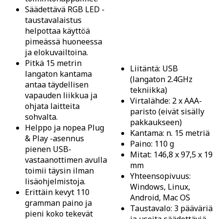
Säädettävä RGB LED -
taustavalaistus
helpottaa käyttöä
pimeässä huoneessa
ja elokuvailtoina.
Pitkä 15 metrin
Liitäntä: USB
langaton kantama
(langaton 2.4GHz
antaa täydellisen
tekniikka)
vapauden liikkua ja
Virtalähde: 2 x AAA-
ohjata laitteita
paristo (eivät sisälly
sohvalta.
pakkaukseen)
Helppo ja nopea Plug
Kantama: n. 15 metriä
& Play -asennus
Paino: 110 g
pienen USB-
Mitat: 146,8 x 97,5 x 19
vastaanottimen avulla
mm
toimii täysin ilman
Yhteensopivuus:
lisäohjelmistoja.
Windows, Linux,
Erittäin kevyt 110
Android, Mac OS
gramman paino ja
Taustavalo: 3 pääväriä
pieni koko tekevät
ja useita säädettäviä