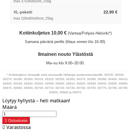
max 37x36x60cm, 25kg
XL-paketti
22,90 €
max 100x60x40cm, 25kg
Kotiinkuljetus 10,00 €
(Vantaa/Pohjois-Helsinki*)
Samana päivänä perille (tilaus ennen klo 16.00).
Ilmainen nouto Ylästöstä
Ma–su klo 9.00–20.00.
* Kotiinkuljetus Vantaalle sekä seuraaville Helsingin postinumeroalueille: 00230, 00240,
00270, 00280, 00300, 00310, 00320, 00350, 00360, 00370, 00380, 00390, 00400, 00410,
00420, 00430, 00440, 00520, 00550, 00600, 00610, 00620, 00630, 00640, 00650, 00660,
00670, 00680, 00690, 00700, 00710, 00720, 00730, 00740, 00760, 00770, 00780, 00790,
00920, 00940 ja 00970.
Löytyy hyllystä – heti matkaan!
Määrä

Ostoskoriin

Varastossa