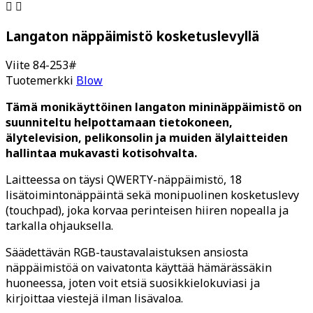


Langaton näppäimistö kosketuslevyllä
Viite
84-253#
Tuotemerkki
Blow
Tämä monikäyttöinen langaton mininäppäimistö on
suunniteltu helpottamaan tietokoneen,
älytelevision, pelikonsolin ja muiden älylaitteiden
hallintaa mukavasti kotisohvalta.
Laitteessa on täysi QWERTY-näppäimistö, 18
lisätoimintonäppäintä sekä monipuolinen kosketuslevy
(touchpad), joka korvaa perinteisen hiiren nopealla ja
tarkalla ohjauksella.
Säädettävän RGB-taustavalaistuksen ansiosta
näppäimistöä on vaivatonta käyttää hämärässäkin
huoneessa, joten voit etsiä suosikkielokuviasi ja
kirjoittaa viestejä ilman lisävaloa.