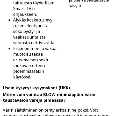
laitteesta täydellisen
sävyjä
Smart TV:n
ohjaukseen.
Älykäs kosketuslevy
tukee eleohjausta
sekä pysty- ja
vaakasuuntaista
selausta nettisivuilla.
Ergonominen ja vakaa
muotoilu takaa
erinomaisen sekä
mukavan otteen
pidemmässäkin
käytössä.
Usein kysytyt kysymykset (UKK)
Miten voin vaihtaa BLOW-mininäppäimistön
taustavalon värejä pimeässä?
Värin säätäminen on tehty erittäin helpoksi. Voit
vaihtaa taustavalon kolmea perusväriä (sininen, vihreä