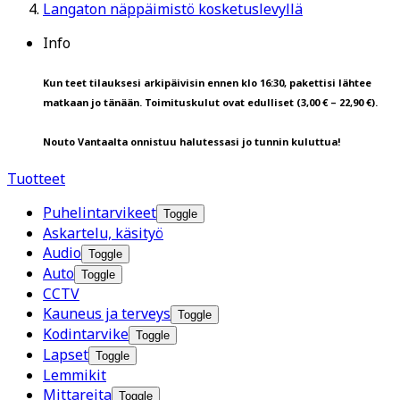
Langaton näppäimistö kosketuslevyllä
Info
Kun teet tilauksesi arkipäivisin ennen klo 16:30, pakettisi lähtee
matkaan jo tänään. Toimituskulut ovat edulliset (3,00 € – 22,90 €).
Nouto Vantaalta onnistuu halutessasi jo tunnin kuluttua!
Tuotteet
Puhelintarvikeet
Toggle
Askartelu, käsityö
Audio
Toggle
Auto
Toggle
CCTV
Kauneus ja terveys
Toggle
Kodintarvike
Toggle
Lapset
Toggle
Lemmikit
Mittareita
Toggle