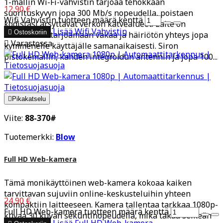
1-mallin Wi-Fi-vahvistin tarjoaa tehokkaan
12,90 €
suorituskyvyn jopa 300 Mb/s nopeudella, poistaen
Wifi Vahvistin tuotteen määrä kenttä
kodistasi ärsyttävät verkon katvealueet. Laite on
Lisää
Wifi Vahvistin

Ostoskoriin
suunniteltu tarjoamaan vakaa ja häiriötön yhteys jopa

Varastossa
kymmenelle käyttäjälle samanaikaisesti. Siron
pistokemallin, kahden integroidun antennin ja jopa 100...

Pikakatselu
Viite:
88-370#
Tuotemerkki:
Blow
Full HD Web-kamera
Tämä monikäyttöinen web-kamera kokoaa kaiken
tarvittavan sujuviin online-keskusteluihin yhteen
24,90 €
kompaktiin laitteeseen. Kamera tallentaa tarkkaa 1080p-
Full HD Web-kamera tuotteen määrä kenttä
kuvaa 30 kuvan sekuntinopeudella, mikä takaa selkeän
Lisää
Full HD Web-kamera