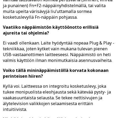
ja punainen) Fn+F2-näppäinyhdistelmällä, tai valita
muita upeita värisävyjä liu’uttamalla sormea
kosketuslevyllä Fn-näppäin pohjassa.
Vaatiiko näppäimistön käyttöönotto erillisiä
ajureita tai ohjelmia?
Ei vaadi ollenkaan. Laite hyödyntää nopeaa Plug & Play -
tekniikkaa, joten kytket vain mukana tulevan pienen
USB-vastaanottimen laitteeseesi. Näppäimistö on heti
valmis käyttöön ilman monimutkaisia asennusvaiheita.
Voiko tällä mininäppäimistöllä korvata kokonaan
perinteisen hiiren?
Kyllä voi. Laitteessa on integroitu kosketuslevy, joka
tukee monipuolista eleohjausta sekä kätevää pysty- ja
vaakasuuntaista selausta. Se tekee nettisivujen ja
älytelevision valikkojen selaamisesta erittäin
intuitiivista.