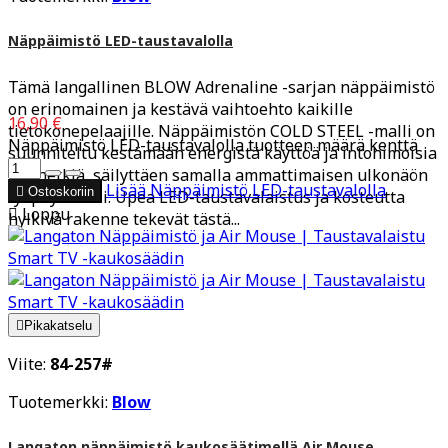
Näppäimistö LED-taustavalolla
Tämä langallinen BLOW Adrenaline -sarjan näppäimistö
on erinomainen ja kestävä vaihtoehto kaikille
16,90 €
tietokonepelaajille. Näppäimistön COLD STEEL -malli on
Näppäimistö LED-taustavalolla tuotteen määrä kenttä
suunniteltu kestämään energistä käyttöä ja intohimoisia
pelihetkiä, säilyttäen samalla ammattimaisen ulkonäön
Lisää
Näppäimistö LED-taustavalolla

Ostoskoriin
työpöydälläsi. Upea LED-taustavalaistus ja kosteutta

Loppu
hylkivä rakenne tekevät tästä...

Pikakatselu
Viite:
84-257#
Tuotemerkki:
Blow
Langaton näppäimistö kaukosäätimellä Air Mouse