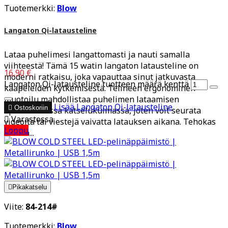
Tuotemerkki:
Blow
Langaton Qi-latausteline
Lataa puhelimesi langattomasti ja nauti samalla
viihteestä! Tämä 15 watin langaton latausteline on
16,90 €
moderni ratkaisu, joka vapauttaa sinut jatkuvasta
Langaton Qi-latausteline tuotteen määrä kenttä
kaapeleiden kytkemisestä. Telineen ergonominen
muotoilu mahdollistaa puhelimen lataamisen
Lisää
Langaton Qi-latausteline

Ostoskoriin
optimaalisessa katselukulmassa, joten voit seurata

Varastossa
videoita tai viestejä vaivatta latauksen aikana. Tehokas
Loppu
15 W:n...

Pikakatselu
Viite:
84-214#
Tuotemerkki:
Blow