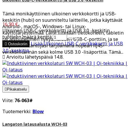
Tämä monikäyttöinen ulkoinen verkkokortti ja USB-
keskitin (hubi) on suunniteltu laitteille, jotka käyttävät
16,90 €
Android-, macOS-, Windows- tai Linux-
Ulkoinen USB-C-verkkokortti ja USB 3.0 -keskitin
käyttöjärjestelmää. Laite liitetään tietokoneen, tabletin
tuotteen määrä kenttä
tai älypuhelimen nykyaikaiseen USB-C-porttiin, ja se
Lisää
Ulkoinen USB-C-verkkokortti ja USB

Ostoskoriin
laajentaa liitäntöjäsi tarjoamalla nopean RJ45-
3.0 -keskitin
verkkoliitännän sekä kolme USB 3.0 -lisäporttia. Tämä...

Arvioitu lähetyspäivä 14.8.

Pikakatselu
Viite:
76-063#
Tuotemerkki:
Blow
Langaton latausalusta WCH-03