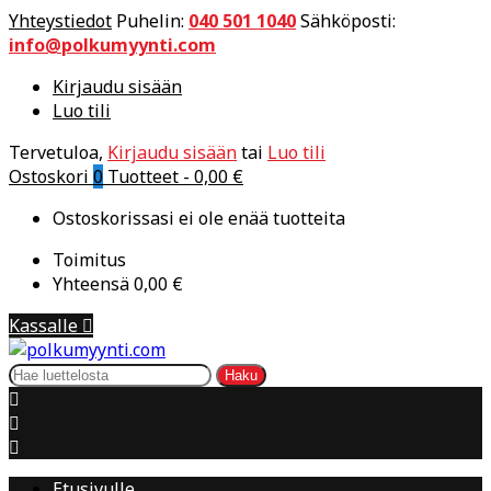
Yhteystiedot
Puhelin:
040 501 1040
Sähköposti:
info@polkumyynti.com
Kirjaudu sisään
Luo tili
Tervetuloa,
Kirjaudu sisään
tai
Luo tili
Ostoskori
0
Tuotteet -
0,00 €
Ostoskorissasi ei ole enää tuotteita
Toimitus
Yhteensä
0,00 €
Kassalle

Haku



Etusivulle