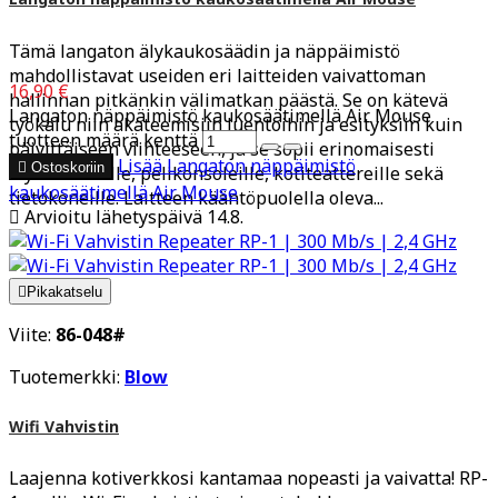
Tämä langaton älykaukosäädin ja näppäimistö
mahdollistavat useiden eri laitteiden vaivattoman
16,90 €
hallinnan pitkänkin välimatkan päästä. Se on kätevä
Langaton näppäimistö kaukosäätimellä Air Mouse
työkalu niin akateemisiin luentoihin ja esityksiin kuin
tuotteen määrä kenttä
päivittäiseen viihteeseen, ja se sopii erinomaisesti
Lisää
Langaton näppäimistö

Ostoskoriin
älytelevisioille, pelikonsoleille, kotiteattereille sekä
kaukosäätimellä Air Mouse
tietokoneille. Laitteen kääntöpuolella oleva...

Arvioitu lähetyspäivä 14.8.

Pikakatselu
Viite:
86-048#
Tuotemerkki:
Blow
Wifi Vahvistin
Laajenna kotiverkkosi kantamaa nopeasti ja vaivatta! RP-