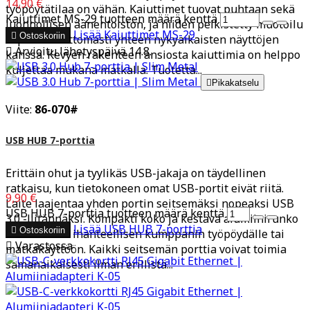
14,90 €
työpöytätilaa on vähän. Kaiuttimet tuovat puhtaan sekä
Kaiuttimet MS-29 tuotteen määrä kenttä
luonnollisen äänentoiston, ja niiden pelkistetty muotoilu
Lisää
Kaiuttimet MS-29

Ostoskoriin
sopii saumattomasti yhteen nykyaikaisten näyttöjen

Arvioitu lähetyspäivä 14.8.
kanssa. Kevyen rakenteen ansiosta kaiuttimia on helppo
kuljettaa mukana matkalla. Tuotetta...

Pikakatselu
Viite:
86-070#
USB HUB 7-porttia
Erittäin ohut ja tyylikäs USB-jakaja on täydellinen
ratkaisu, kun tietokoneen omat USB-portit eivät riitä.
9,90 €
Laite laajentaa yhden portin seitsemäksi nopeaksi USB
USB HUB 7-porttia tuotteen määrä kenttä
3.0 -liitännäksi. Kompakti koko ja kestävä alumiinirunko
Lisää
USB HUB 7-porttia

Ostoskoriin
tekevät siitä ihanteellisen kumppanin työpöydälle tai

Varastossa
matkakäyttöön. Kaikki seitsemän porttia voivat toimia
samanaikaisesti ilman erillistä...