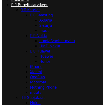


Puhelintarvikeet


Kotelot


Samsung
A-sarja
S-sarja
muut


Nokia
Lumia/vanhat mallit
HMD Nokia


Huawei
Huawei
Honor
iPhone
Xiaomi
OnePlus
Motorola
Nothing Phone
muuta


Suojalasit
Nokia