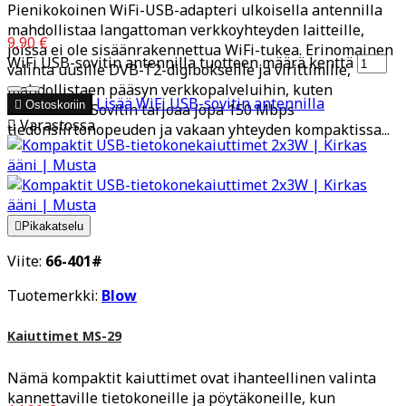
Pienikokoinen WiFi-USB-adapteri ulkoisella antennilla
mahdollistaa langattoman verkkoyhteyden laitteille,
9,90 €
joissa ei ole sisäänrakennettua WiFi-tukea. Erinomainen
WiFi USB-sovitin antennilla tuotteen määrä kenttä
valinta uusille DVB-T2-digibokseille ja virittimille,
mahdollistaen pääsyn verkkopalveluihin, kuten
Lisää
WiFi USB-sovitin antennilla

Ostoskoriin
YouTubeen. Sovitin tarjoaa jopa 150 Mbps

Varastossa
tiedonsiirtonopeuden ja vakaan yhteyden kompaktissa...

Pikakatselu
Viite:
66-401#
Tuotemerkki:
Blow
Kaiuttimet MS-29
Nämä kompaktit kaiuttimet ovat ihanteellinen valinta
kannettaville tietokoneille ja pöytäkoneille, kun