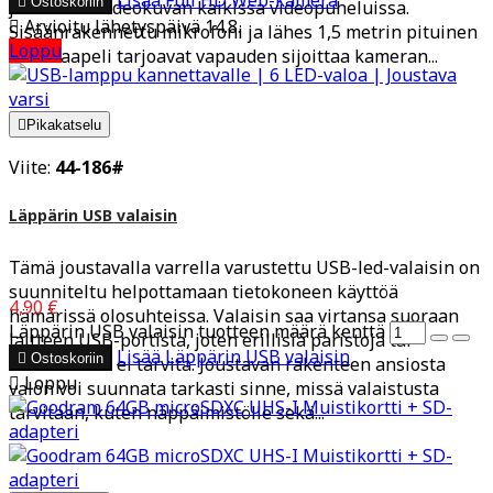

Ostoskoriin
ja sulavan videokuvan kaikissa videopuheluissa.

Arvioitu lähetyspäivä 14.8.
Sisäänrakennettu mikrofoni ja lähes 1,5 metrin pituinen
Loppu
USB-kaapeli tarjoavat vapauden sijoittaa kameran...

Pikakatselu
Viite:
44-186#
Läppärin USB valaisin
Tämä joustavalla varrella varustettu USB-led-valaisin on
suunniteltu helpottamaan tietokoneen käyttöä
4,90 €
hämärissä olosuhteissa. Valaisin saa virtansa suoraan
Läppärin USB valaisin tuotteen määrä kenttä
laitteen USB-portista, joten erillisiä paristoja tai
Lisää
Läppärin USB valaisin

Ostoskoriin
virtalähteitä ei tarvita. Joustavan rakenteen ansiosta

Loppu
valon voi suunnata tarkasti sinne, missä valaistusta
tarvitaan, kuten näppäimistölle sekä...