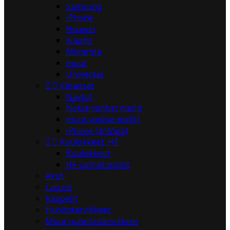
Samsung
iPhone
Huawei
Xiaomi
Motorola
muut
Universal


Varaosat
Näytöt
Nokia vanhat mallit
muut vanhat mallit
iPhone (3/4/5/6)


Kuulokkeet, HF
Kuulokkeet
HF vanhat mallit
Akut
Laturit
Kaapelit
Huoltotarvikkeet
Muut puhelintarvikkeet