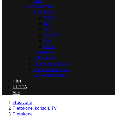
230V


Virtalähteet


Hakkuri
5V/6V
9V
12V
15V/18V
24V
Muut
Tietokone
USB-laturit
Jännitemuuntimet
Huoltovirtalähteet
LED-virtalähteet
Hitit
UUTTA
ALE
Etusivulle
Tietokone, konsoli, TV
Tietokone