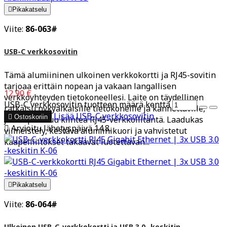

Pikakatselu
Viite:
86-063#
USB-C verkkosovitin
Tämä alumiininen ulkoinen verkkokortti ja RJ45-sovitin
tarjoaa erittäin nopean ja vakaan langallisen
12,90 €
verkkoyhteyden tietokoneellesi. Laite on täydellinen
USB-C verkkosovitin tuotteen määrä kenttä
ratkaisu nykyaikaisille tietokoneille ja kannettaville,
Lisää
USB-C verkkosovitin

Ostoskoriin
joista puuttuu kiinteä RJ45-verkkoliitäntä. Laadukas

Arvioitu lähetyspäivä 14.8.
viimeistely, kestävä alumiinikuori ja vahvistetut
kaapeliliitokset takaavat luotettavan...

Pikakatselu
Viite:
86-064#
Ulkoinen USB-C-verkkokortti ja USB 3.0 -keskitin