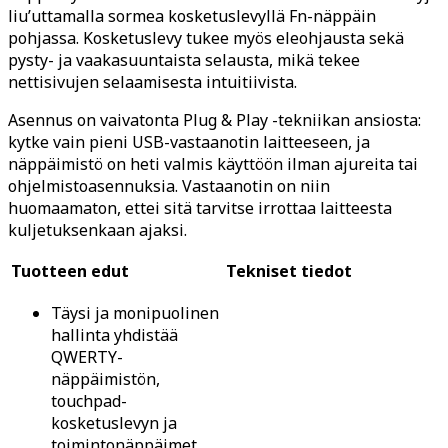
liu’uttamalla sormea kosketuslevyllä Fn-näppäin
pohjassa. Kosketuslevy tukee myös eleohjausta sekä
pysty- ja vaakasuuntaista selausta, mikä tekee
nettisivujen selaamisesta intuitiivista.
Asennus on vaivatonta Plug & Play -tekniikan ansiosta:
kytke vain pieni USB-vastaanotin laitteeseen, ja
näppäimistö on heti valmis käyttöön ilman ajureita tai
ohjelmistoasennuksia. Vastaanotin on niin
huomaamaton, ettei sitä tarvitse irrottaa laitteesta
kuljetuksenkaan ajaksi.
Tuotteen edut
Tekniset tiedot
Täysi ja monipuolinen
hallinta yhdistää
QWERTY-
näppäimistön,
touchpad-
kosketuslevyn ja
toimintonäppäimet.