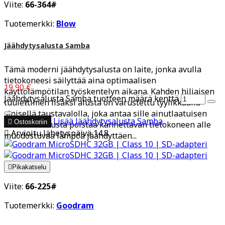
Viite:
66-364#
Tuotemerkki:
Blow
Jäähdytysalusta Samba
Tämä moderni jäähdytysalusta on laite, jonka avulla
tietokoneesi säilyttää aina optimaalisen
19,90 €
käyttölämpötilan työskentelyn aikana. Kahden hiljaisen
Jäähdytysalusta Samba tuotteen määrä kenttä
tuulettimen lisäksi alusta on varustettu tyylikkäällä
sinisellä taustavalolla, joka antaa sille ainutlaatuisen
Lisää
Jäähdytysalusta Samba

Ostoskoriin
ulkonäön. Alusta poistaa kannettavan tietokoneen alle

Arvioitu lähetyspäivä 14.8.
muodostuvaa lämpöä jäähdyttäen...

Pikakatselu
Viite:
66-225#
Tuotemerkki:
Goodram