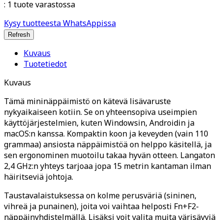
:
1 tuote varastossa
Kysy tuotteesta WhatsAppissa
Kuvaus
Tuotetiedot
Kuvaus
Tämä mininäppäimistö on kätevä lisävaruste
nykyaikaiseen kotiin. Se on yhteensopiva useimpien
käyttöjärjestelmien, kuten Windowsin, Androidin ja
macOS:n kanssa. Kompaktin koon ja keveyden (vain 110
grammaa) ansiosta näppäimistöä on helppo käsitellä, ja
sen ergonominen muotoilu takaa hyvän otteen. Langaton
2,4 GHz:n yhteys tarjoaa jopa 15 metrin kantaman ilman
häiritseviä johtoja.
Taustavalaistuksessa on kolme perusväriä (sininen,
vihreä ja punainen), joita voi vaihtaa helposti Fn+F2-
näppäinyhdistelmällä. Lisäksi voit valita muita värisävyjä