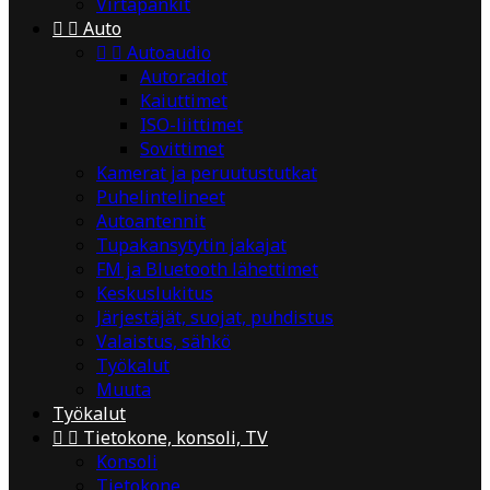
Virtapankit


Auto


Autoaudio
Autoradiot
Kaiuttimet
ISO-liittimet
Sovittimet
Kamerat ja peruutustutkat
Puhelintelineet
Autoantennit
Tupakansytytin jakajat
FM ja Bluetooth lähettimet
Keskuslukitus
Järjestäjät, suojat, puhdistus
Valaistus, sähkö
Työkalut
Muuta
Työkalut


Tietokone, konsoli, TV
Konsoli
Tietokone