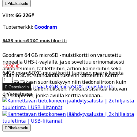

Pikakatselu
Viite:
66-226#
Tuotemerkki:
Goodram
64GB microSDXC-muistikortti
Goodram 64 GB microSD -muistikortti on varustettu
nopealla UHS-I-väylällä, ja se soveltuu erinomaisesti
12,90 €
älypuhelimiin, tabletteihin, action-kameroihin sekä
64GB microSDXC-muistikortti tuotteen määrä kenttä
muihin SDXC-standardia tukeviin laitteisiin. Kortti
tarjoaa vakaan suorituskyvyn niin tiedonsiirtoon kuin
Lisää
64GB microSDXC-muistikortti

Ostoskoriin
multimedian tallennukseen. Pakkaus sisältää kätevän

Varastossa
SD-adapterin, jonka avulla korttia voidaan...

Pikakatselu