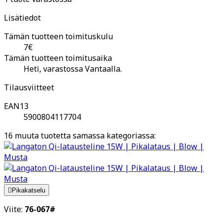
Lisätiedot
Tämän tuotteen toimituskulu
7€
Tämän tuotteen toimitusaika
Heti, varastossa Vantaalla.
Tilausviitteet
EAN13
5900804117704
16 muuta tuotetta samassa kategoriassa:

Pikakatselu
Viite:
76-067#