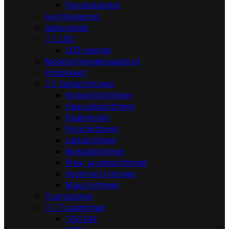
Paristokotelot
Aurinkokenno
Jatkojohdot


LED
LED-nauhat
Moottorikondensaattorit
Pistokkeet


Sähköliittimet
Krokotiililiittimet
Haarukkaliittimet
Pääteholkit
Pyöröliittimet
Lattaliittimet
Rengasliittimet
Pika- ja jatkoliittimet
Vesitiiviit liittimet
Muut liittimet
Tunnistimet


Tuulettimet
12V/24V