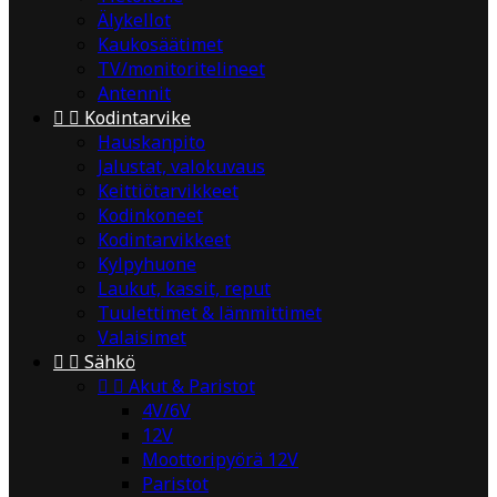
Älykellot
Kaukosäätimet
TV/monitoritelineet
Antennit


Kodintarvike
Hauskanpito
Jalustat, valokuvaus
Keittiötarvikkeet
Kodinkoneet
Kodintarvikkeet
Kylpyhuone
Laukut, kassit, reput
Tuulettimet & lämmittimet
Valaisimet


Sähkö


Akut & Paristot
4V/6V
12V
Moottoripyörä 12V
Paristot