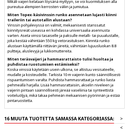
Mikäli vaijeri kelataan löysänä myttyyn, se voi kuormituksen alla
pureutua alempien kerrosten väliin ja jumiutua.
Miten Topex-käsivinssin runko asennetaan lujasti kiinni
traileriin tai autotallin alustaan?
Vinssin pohjalevyssä on valmiit, mekaanisesti stanssatut
kiinnitysreiät useassa eri kohdassa universaalia asennusta
varten. Aseta vinssi tasaiselle ja paksulle metalli- tai puualustalle,
joka kestää vähintään 550 kg vetorasituksen. Kiinnitä runko
alustaan käyttämällä riittävän järeitä, vähintään lujuusluokan 8.8
pultteja, aluslevyjä ja lukkomuttereita.
Miten teräsvaijeri ja hammasrattaisto tulisi huoltaa ja
puhdistaa ruostumisen estämiseksi?
Koska vinssiä käytetään usein ulkona, se altistuu vesisateelle,
mudalle ja kosteudelle. Tarkista 10 m vaijerin kunto säännöllisesti
rispaantumisen varalta. Puhdista hammasrattaat ja runko liasta
pehmeällä harjalla. Lisää hammasrattaisiin, akselin niveleen ja
vaijerin pintaan säännöllisesti järeää vaseliinia tai synteettistä
voiteluöljyä, mikä takaa pehmeän mekaanisen pyörinnän ja estää
pintaruostetta.
16 MUUTA TUOTETTA SAMASSA KATEGORIASSA:
>
<