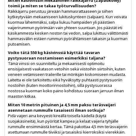
Miten käsivinssin mekaaninen räikkäjarru (Zapadkowy)
toimii ja miten se takaa työturvallisuuden?
Räikkäjarru perustuu järeään hammasrattaaseen ja siihen
kytkeytyvään mekaaniseen lukituskynteen (salpaan). Kun veivata
kuormaa lähemmäksi, salpa liukuu hampaiden yli päästäen
vaijerirummun pyörimään vain yhteen suuntaan. Jos päästät irti
käsikammesta kesken noston tai vedon, salpa lukittuu välittömästi
hammasväliin estäen rummun pyörähtämisen takaisin ja kuorman
putoamisen.
Voiko tätä 550 kg käsivinssiä käyttää tavaran
pystysuoraan nostamiseen esimerkiksi taljana?
Tämä vinssi on suunniteltu ja mekaanisesti optimoitu
ensisijaisesti vaakatason vetoihin sekä viistoihin siirtoihin, kuten
veneen vetämiseen trailerille tai mönkijän kiskomiseen mudasta.
Laitetta ei ole tarkoitettu eikä hyväksytty puhtaasti pystysuoriin
nostoihin (kuten moottorinnostoihin), sillä pystysuorassa
nostossa kuorman koko paino kohdistuu suoraan jarruun ilman
maaston kitkaa.
Miten 10 metrin pituinen ja 4,5 mm paksu teräsvaijeri
asennetaan rummulle tasaisesti ilman sotkuja?
Pidä vaijeri aina kevyesti kireällä toisella kädellä (käytä
suojakäsineitä), kun pyörität kampea ja kelaat vaijeria tyhjälle
rummulle ensimmäistä kertaa. Tämä pakottaa 4,5 mm teräsvaijerin
asettumaan rummulle tiiviiksi ja tasaisiksi kierroksiksi vierekkäin.