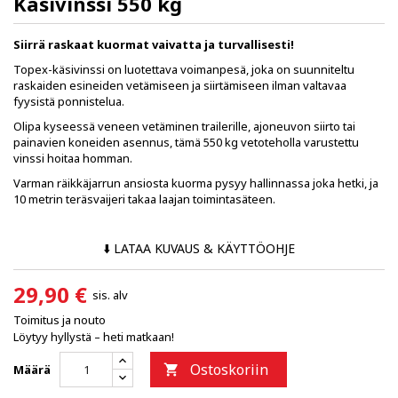
Käsivinssi 550 kg
Siirrä raskaat kuormat vaivatta ja turvallisesti!
Topex-käsivinssi on luotettava voimanpesä, joka on suunniteltu
raskaiden esineiden vetämiseen ja siirtämiseen ilman valtavaa
fyysistä ponnistelua.
Olipa kyseessä veneen vetäminen trailerille, ajoneuvon siirto tai
painavien koneiden asennus, tämä 550 kg vetoteholla varustettu
vinssi hoitaa homman.
Varman räikkäjarrun ansiosta kuorma pysyy hallinnassa joka hetki, ja
10 metrin teräsvaijeri takaa laajan toimintasäteen.
⬇️ LATAA KUVAUS & KÄYTTÖOHJE
29,90 €
sis. alv
Toimitus ja nouto
Löytyy hyllystä – heti matkaan!
Ostoskoriin
Määrä
