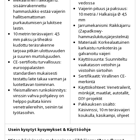
Mekaaninen räikkäjarru:
vedossa
sisäänrakennettu
Vaijerin pituus ja paksuus:
hammaslukko estää vaijerin
10 metriä / Halkaisija Ø 4,5
hallitsemattoman
mm
purkautumisen ja lukitsee
Jarrumekanismi: Räikkäjarru
lastin.
(Zapadkowy-
10 metrin teräsvaijeri: 4,5
hammaslukitusjärjestelmä)
mm paksu ja tiheäksi
Materiaali: Korkealaatuinen
kudottu teräsrakenne
karkaistu runkoteräs ja
tarjoaa pitkän ulottuvuuden
galvanoitu vaijeri
ja suuren murtolujuuden.
Käyttösuunta: Suunniteltu
CE-sertifioitu turvallisuus:
vaakatason vetoihin ja
eurooppalaisten
viistoihin siirtoihin
standardien mukaisesti
Sertifikaatit: Virallinen CE-
testattu laite takaa varman ja
merkintä
luotettavan toiminnan.
Käyttökohteet: Venetrailerit,
Yleismallinen runkokiinnitys:
mönkijät, maatilat, autotallit,
vinssin vahva pohjalevy on
DIY-projektit
helppo pultata kiinni
Pakkauksen sisältö:
venetrailereihin, seiniin tai
Käsivinssi, 10 m teräsvaijeri
työtasoihin.
koukulla, käsikampi, ohjeet
Usein kysytyt kysymykset & Käyttöohje