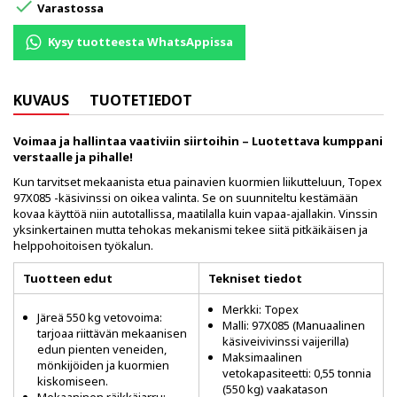

Varastossa
Kysy tuotteesta WhatsAppissa
KUVAUS
TUOTETIEDOT
Voimaa ja hallintaa vaativiin siirtoihin – Luotettava kumppani
verstaalle ja pihalle!
Kun tarvitset mekaanista etua painavien kuormien liikutteluun, Topex
97X085 -käsivinssi on oikea valinta. Se on suunniteltu kestämään
kovaa käyttöä niin autotallissa, maatilalla kuin vapaa-ajallakin. Vinssin
yksinkertainen mutta tehokas mekanismi tekee siitä pitkäikäisen ja
helppohoitoisen työkalun.
Tuotteen edut
Tekniset tiedot
Merkki: Topex
Järeä 550 kg vetovoima:
Malli: 97X085 (Manuaalinen
tarjoaa riittävän mekaanisen
käsiveivivinssi vaijerilla)
edun pienten veneiden,
Maksimaalinen
mönkijöiden ja kuormien
vetokapasiteetti: 0,55 tonnia
kiskomiseen.
(550 kg) vaakatason