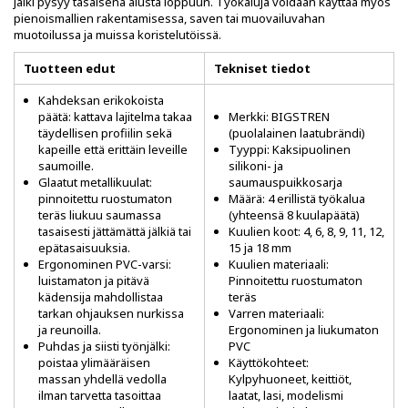
jälki pysyy tasaisena alusta loppuun. Työkaluja voidaan käyttää myös
pienoismallien rakentamisessa, saven tai muovailuvahan
muotoilussa ja muissa koristelutöissä.
Tuotteen edut
Tekniset tiedot
Kahdeksan erikokoista
päätä: kattava lajitelma takaa
Merkki: BIGSTREN
täydellisen profiilin sekä
(puolalainen laatubrändi)
kapeille että erittäin leveille
Tyyppi: Kaksipuolinen
saumoille.
silikoni- ja
Glaatut metallikuulat:
saumauspuikkosarja
pinnoitettu ruostumaton
Määrä: 4 erillistä työkalua
teräs liukuu saumassa
(yhteensä 8 kuulapäätä)
tasaisesti jättämättä jälkiä tai
Kuulien koot: 4, 6, 8, 9, 11, 12,
epätasaisuuksia.
15 ja 18 mm
Ergonominen PVC-varsi:
Kuulien materiaali:
luistamaton ja pitävä
Pinnoitettu ruostumaton
kädensija mahdollistaa
teräs
tarkan ohjauksen nurkissa
Varren materiaali:
ja reunoilla.
Ergonominen ja liukumaton
Puhdas ja siisti työnjälki:
PVC
poistaa ylimääräisen
Käyttökohteet:
massan yhdellä vedolla
Kylpyhuoneet, keittiöt,
ilman tarvetta tasoittaa
laatat, lasi, modelismi