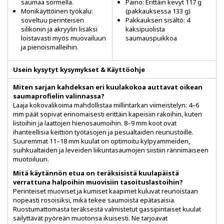
saumaa sormella.
Paino: Erittäin kevyt 117 g
Monikäyttöinen työkalu:
(pakkauksessa 133 g)
soveltuu perinteisen
Pakkauksen sisältö: 4
silikonin ja akryylin lisäksi
kaksipuolista
loistavasti myös muovailuun
saumauspuikkoa
ja pienoismalleihin.
Usein kysytyt kysymykset & Käyttöohje
Miten sarjan kahdeksan eri kuulakokoa auttavat oikean
saumaprofielin valinnassa?
Laaja kokovalikoima mahdollistaa millintarkan viimeistelyn: 4–6
mm päät sopivat erinomaisesti erittäin kapeisiin rakoihin, kuten
listoihin ja laattojen hienosaumoihin. 8–9 mm koot ovat
ihanteellisia keittiön työtasojen ja pesualtaiden reunustoille.
Suuremmat 11–18 mm kuulat on optimoitu kylpyammeiden,
suihkualtaiden ja leveiden liikuntasaumojen siistiin rännimäiseen
muotoiluun.
Mitä käytännön etua on teräksisistä kuulapäistä
verrattuna halpoihin muovisiin tasoituslastoihin?
Perinteiset muoviset ja kumiset kaapimet kuluvat reunoistaan
nopeasti rosoisiksi, mikä tekee saumoista epätasaisia.
Ruostumattomasta teräksestä valmistetut gassipintaiset kuulat
säilyttävät pyöreän muotonsa ikuisesti. Ne tarjoavat