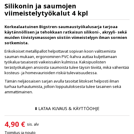
Silikonin ja saumojen
viimeistelytyökalut 4 kpl
Korkealaatuinen Bigstren-saumaustyökalusarja tarjoaa
käytännöllisen ja tehokkaan ratkaisun silikoni-, akryyli- sekä
muiden tiivistysmassojen siistiin viimeistelyyn ilman sormien
sotkemista.
Erikokoiset metallipallot helpottavat sopivan koon valitsemista
sauman mukaan, ergonominen PVC-kahva auttaa kuljettamaan
työkalua tasaisesti vaikeissakin kulmissa. Kaksipuolisten
terästyökalujen ansiosta saumoista tulee täysin tiiviitä, mikä vähentää
kosteus- ja homevaurioiden riskiä tulevaisuudessa.
Tämän neljäosaisen sarjan avulla tasoitat liitokset helposti ilman
turhaa turhautumista, jolloin lopputuloksesta tulee tasainen sekä
ammattimainen.
⬇️ LATAA KUVAUS & KÄYTTÖOHJE
4,90 €
sis. alv
Toimitus ja nouto