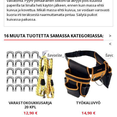
vaivatonta. Pyyhi ylimääräinen silikoni tai akryyli pois kuulista
paperilla tai liinalla heti käytön jälkeen, ennen kuin massa ehtii
kuivua ja kovettua. Mikäli massa ehtii kuivua, se voidaan varovasti
kuoria irti teräksestä naarmuttamatta pintaa. Säilytä puikot
kuivassa paikassa.
16 MUUTA TUOTETTA SAMASSA KATEGORIASSA:
>
<
favorite_border
favor
VARASTOKOUKKUSARJA
TYÖKALUVYÖ
20 KPL
12,90 €
14,90 €