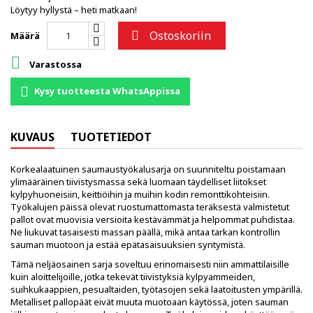
Löytyy hyllystä – heti matkaan!
Ostoskoriin

Määrä

Varastossa
Kysy tuotteesta WhatsAppissa
KUVAUS
TUOTETIEDOT
Korkealaatuinen saumaustyökalusarja on suunniteltu poistamaan
ylimääräinen tiivistysmassa sekä luomaan täydelliset liitokset
kylpyhuoneisiin, keittiöihin ja muihin kodin remonttikohteisiin.
Työkalujen päissä olevat ruostumattomasta teräksestä valmistetut
pallot ovat muovisia versioita kestävämmät ja helpommat puhdistaa.
Ne liukuvat tasaisesti massan päällä, mikä antaa tarkan kontrollin
sauman muotoon ja estää epätasaisuuksien syntymistä.
Tämä neljäosainen sarja soveltuu erinomaisesti niin ammattilaisille
kuin aloittelijoille, jotka tekevät tiivistyksiä kylpyammeiden,
suihkukaappien, pesualtaiden, työtasojen sekä laatoitusten ympärillä.
Metalliset pallopäät eivät muuta muotoaan käytössä, joten sauman