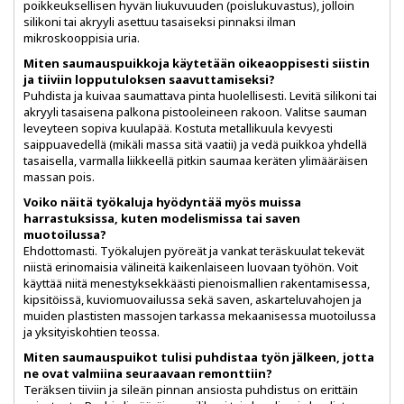
poikkeuksellisen hyvän liukuvuuden (poislukuvastus), jolloin
silikoni tai akryyli asettuu tasaiseksi pinnaksi ilman
mikroskooppisia uria.
Miten saumauspuikkoja käytetään oikeaoppisesti siistin
ja tiiviin lopputuloksen saavuttamiseksi?
Puhdista ja kuivaa saumattava pinta huolellisesti. Levitä silikoni tai
akryyli tasaisena palkona pistooleineen rakoon. Valitse sauman
leveyteen sopiva kuulapää. Kostuta metallikuula kevyesti
saippuavedellä (mikäli massa sitä vaatii) ja vedä puikkoa yhdellä
tasaisella, varmalla liikkeellä pitkin saumaa keräten ylimääräisen
massan pois.
Voiko näitä työkaluja hyödyntää myös muissa
harrastuksissa, kuten modelismissa tai saven
muotoilussa?
Ehdottomasti. Työkalujen pyöreät ja vankat teräskuulat tekevät
niistä erinomaisia välineitä kaikenlaiseen luovaan työhön. Voit
käyttää niitä menestyksekkäästi pienoismallien rakentamisessa,
kipsitöissä, kuviomuovailussa sekä saven, askarteluvahojen ja
muiden plastisten massojen tarkassa mekaanisessa muotoilussa
ja yksityiskohtien teossa.
Miten saumauspuikot tulisi puhdistaa työn jälkeen, jotta
ne ovat valmiina seuraavaan remonttiin?
Teräksen tiiviin ja sileän pinnan ansiosta puhdistus on erittäin