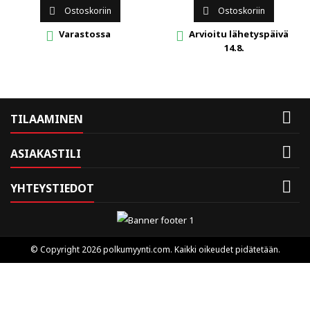
Ostoskoriin
Ostoskoriin


Varastossa
Arvioitu lähetyspäivä


14.8.

TILAAMINEN

ASIAKASTILI

YHTEYSTIEDOT
© Copyright 2026 polkumyynti.com. Kaikki oikeudet pidätetään.