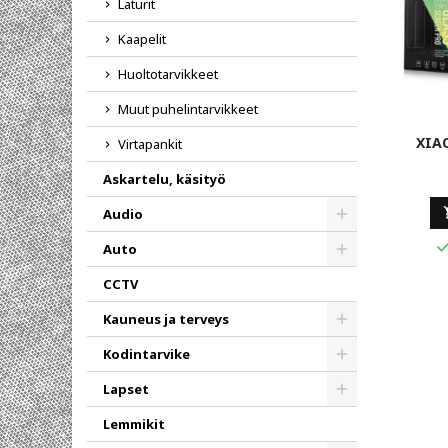
Laturit
Kaapelit
Huoltotarvikkeet
Muut puhelintarvikkeet
XIA
Virtapankit
Askartelu, käsityö
Audio
Toggle
Auto
Toggle
CCTV
Kauneus ja terveys
Toggle
Kodintarvike
Toggle
Lapset
Toggle
Lemmikit