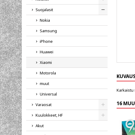
Toggle
Suojalasit
Toggle
Nokia
Samsung
iPhone
Huawei
Xiaomi
Motorola
KUVAU
muut
Karkaistu 
Universal
16 MUU
Varaosat
Toggle
Kuulokkeet, HF
Toggle
Akut