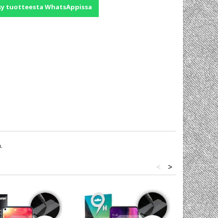
sy tuotteesta WhatsAppissa
.
<
>