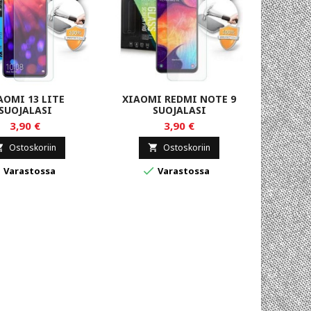
AOMI 13 LITE
XIAOMI REDMI NOTE 9
XIAOMI 
SUOJALASI
SUOJALASI
3,90 €
3,90 €
Ostoskoriin
Ostoskoriin





Varastossa
Varastossa