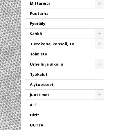
Mittareita
Toggle
Puutarha
Pyöräily
Sähkö
Toggle
Tietokone, konsoli, TV
Toggle
Toimisto
Urheilu ja ulkoilu
Toggle
Työkalut
Älytuotteet
Juottimet
Toggle
ALE
Hitit
UUTTA