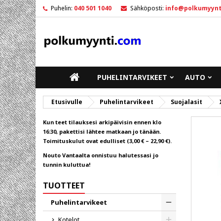
Puhelin:
040 501 1040
Sähköposti:
info@polkumyynt
M
L
K
add_circle_outline
Sin
To
ETUSIVULLE
PUHELINTARVIKEET
AUTO
Etusivulle
Puhelintarvikeet
Suojalasit
Kun teet tilauksesi arkipäivisin ennen klo
16:30, pakettisi lähtee matkaan jo tänään.
Toimituskulut ovat edulliset (3,00 € – 22,90 €).
Nouto Vantaalta onnistuu halutessasi jo
tunnin kuluttua!
TUOTTEET
Puhelintarvikeet
Toggle
Kotelot