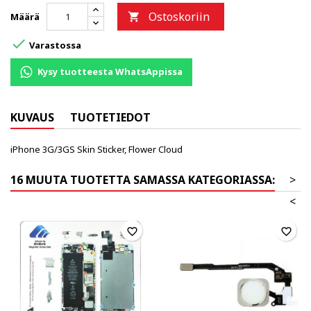
Ostoskoriin
Määrä


Varastossa
Kysy tuotteesta WhatsAppissa
KUVAUS
TUOTETIEDOT
iPhone 3G/3GS Skin Sticker, Flower Cloud
16 MUUTA TUOTETTA SAMASSA KATEGORIASSA:
>
<
favorite_border
favorite_border