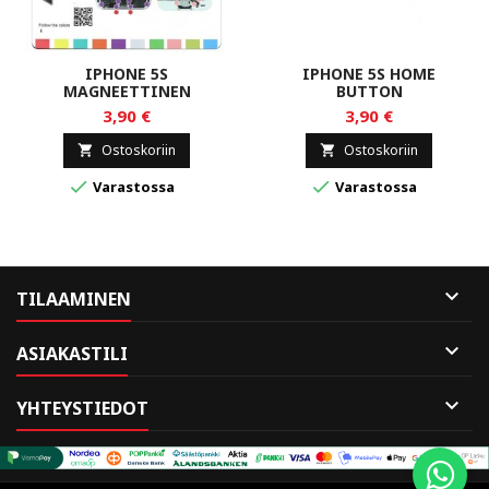
IPHONE 5S
IPHONE 5S HOME
MAGNEETTINEN
BUTTON
RUUVIALUSTA
3,90 €
3,90 €
Ostoskoriin
Ostoskoriin




Varastossa
Varastossa

TILAAMINEN

ASIAKASTILI

YHTEYSTIEDOT