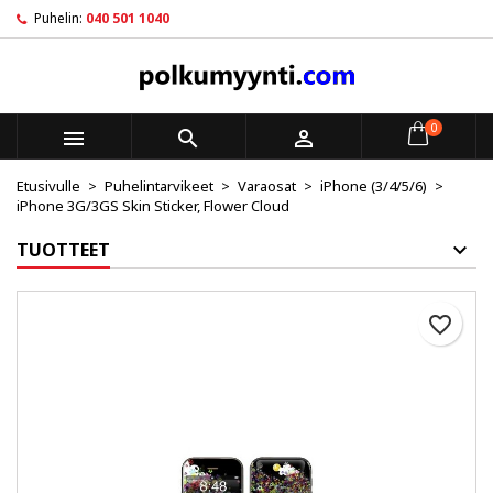
Puhelin:
040 501 1040
×
×
×
My wishlists
Luo toivelista
Kirjaudu sisään
Create new list
add_circle_outline
Sinun pitää olla kirjautunut jotta voit lisätä tuotteita
Toivelistan nimi
toivelistalle.
0



Etusivulle
Puhelintarvikeet
Varaosat
iPhone (3/4/5/6)
Peruuta
Kirjaudu sisään
iPhone 3G/3GS Skin Sticker, Flower Cloud
Peruuta
Luo toivelista
TUOTTEET
favorite_border