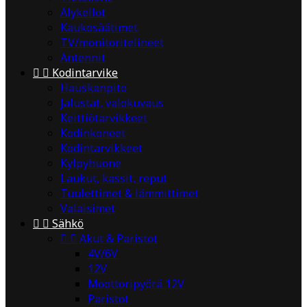
Älykellot
Kaukosäätimet
TV/monitoritelineet
Antennit


Kodintarvike
Hauskanpito
Jalustat, valokuvaus
Keittiötarvikkeet
Kodinkoneet
Kodintarvikkeet
Kylpyhuone
Laukut, kassit, reput
Tuulettimet & lämmittimet
Valaisimet


Sähkö


Akut & Paristot
4V/6V
12V
Moottoripyörä 12V
Paristot