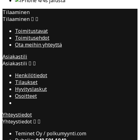
Tilaaminen
Tilaaminen


Toimitustavat
Toimitusehdot
Ota meihin yhteyttä
Asiakastili
Asiakastili


Henkilötiedot
Tilaukset
Hyvityslaskut
Osoitteet
Yhteystiedot
Yhteystiedot


Teminet Oy / polkumyynti.com