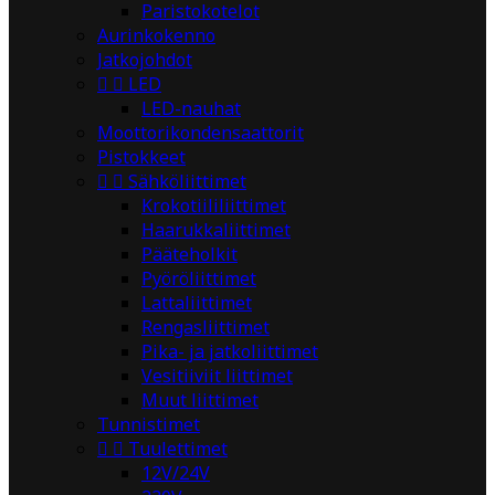
Paristokotelot
Aurinkokenno
Jatkojohdot


LED
LED-nauhat
Moottorikondensaattorit
Pistokkeet


Sähköliittimet
Krokotiililiittimet
Haarukkaliittimet
Pääteholkit
Pyöröliittimet
Lattaliittimet
Rengasliittimet
Pika- ja jatkoliittimet
Vesitiiviit liittimet
Muut liittimet
Tunnistimet


Tuulettimet
12V/24V