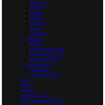
Samsung
iPhone
Huawei
Xiaomi
Motorola
muut
Universal


Varaosat
Näytöt
Nokia vanhat mallit
muut vanhat mallit
iPhone (3/4/5/6)


Kuulokkeet, HF
Kuulokkeet
HF vanhat mallit
Akut
Laturit
Kaapelit
Huoltotarvikkeet
Muut puhelintarvikkeet