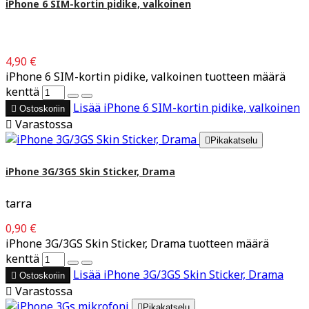
iPhone 6 SIM-kortin pidike, valkoinen
4,90 €
iPhone 6 SIM-kortin pidike, valkoinen tuotteen määrä
kenttä
Lisää
iPhone 6 SIM-kortin pidike, valkoinen

Ostoskoriin

Varastossa

Pikakatselu
iPhone 3G/3GS Skin Sticker, Drama
tarra
0,90 €
iPhone 3G/3GS Skin Sticker, Drama tuotteen määrä
kenttä
Lisää
iPhone 3G/3GS Skin Sticker, Drama

Ostoskoriin

Varastossa

Pikakatselu