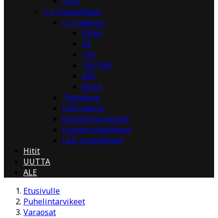
230V


Virtalähteet


Hakkuri
5V/6V
9V
12V
15V/18V
24V
Muut
Tietokone
USB-laturit
Jännitemuuntimet
Huoltovirtalähteet
LED-virtalähteet
Hitit
UUTTA
ALE
Etusivulle
Puhelintarvikeet
Varaosat