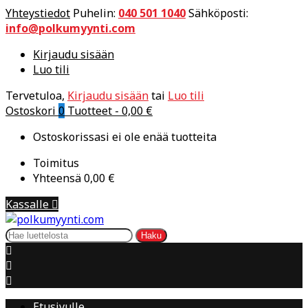
Yhteystiedot
Puhelin:
040 501 1040
Sähköposti:
info@polkumyynti.com
Kirjaudu sisään
Luo tili
Tervetuloa,
Kirjaudu sisään
tai
Luo tili
Ostoskori
0
Tuotteet -
0,00 €
Ostoskorissasi ei ole enää tuotteita
Toimitus
Yhteensä
0,00 €
Kassalle

Haku



Etusivulle