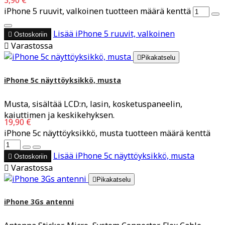
3,90 €
iPhone 5 ruuvit, valkoinen tuotteen määrä kenttä
Lisää
iPhone 5 ruuvit, valkoinen

Ostoskoriin

Varastossa

Pikakatselu
iPhone 5c näyttöyksikkö, musta
Musta, sisältää LCD:n, lasin, kosketuspaneelin,
kaiuttimen ja keskikehyksen.
19,90 €
iPhone 5c näyttöyksikkö, musta tuotteen määrä kenttä
Lisää
iPhone 5c näyttöyksikkö, musta

Ostoskoriin

Varastossa

Pikakatselu
iPhone 3Gs antenni