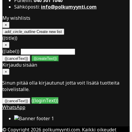
Puhelin:
040 501 1040
Sähköposti:
info@polkumyynti.com
My wishlists
×
add_circle_outline
Create new list
((title))
×
((label))
((cancelText))
((createText))
Kirjaudu sisään
×
Sinun pitää olla kirjautunut jotta voit lisätä tuotteita
toivelistalle.
((loginText))
((cancelText))
WhatsApp
© Copyright 2026 polkumyynti.com. Kaikki oikeudet