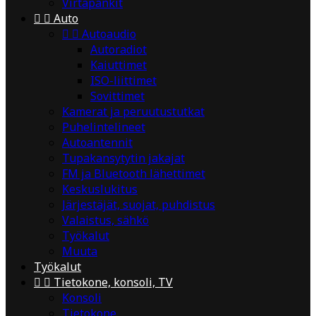
Virtapankit


Auto


Autoaudio
Autoradiot
Kaiuttimet
ISO-liittimet
Sovittimet
Kamerat ja peruutustutkat
Puhelintelineet
Autoantennit
Tupakansytytin jakajat
FM ja Bluetooth lähettimet
Keskuslukitus
Järjestäjät, suojat, puhdistus
Valaistus, sähkö
Työkalut
Muuta
Työkalut


Tietokone, konsoli, TV
Konsoli
Tietokone