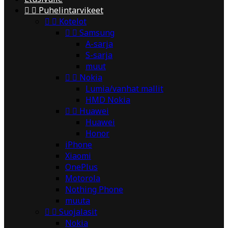


Puhelintarvikeet


Kotelot


Samsung
A-sarja
S-sarja
muut


Nokia
Lumia/vanhat mallit
HMD Nokia


Huawei
Huawei
Honor
iPhone
Xiaomi
OnePlus
Motorola
Nothing Phone
muuta


Suojalasit
Nokia