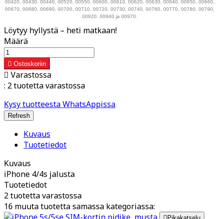
00420, 00430, 00440, 00520, 00550, 00600, 00610, 00620, 00630, 00640, 00650, 00660,
00670, 00680, 00690, 00700, 00710, 00720, 00730, 00740, 00760, 00770, 00780, 00790,
00920, 00940 ja 00970.
Löytyy hyllystä – heti matkaan!
Määrä

Ostoskoriin

Varastossa
:
2 tuotetta varastossa
Kysy tuotteesta WhatsAppissa
Kuvaus
Tuotetiedot
Kuvaus
iPhone 4/4s jalusta
Tuotetiedot
2 tuotetta varastossa
16 muuta tuotetta samassa kategoriassa:

Pikakatselu