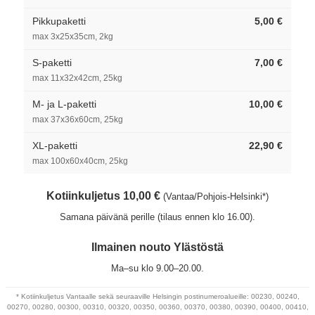
Pikkupaketti
5,00 €
max 3x25x35cm, 2kg
S-paketti
7,00 €
max 11x32x42cm, 25kg
M- ja L-paketti
10,00 €
max 37x36x60cm, 25kg
XL-paketti
22,90 €
max 100x60x40cm, 25kg
Kotiinkuljetus 10,00 €
(Vantaa/Pohjois-Helsinki*)
Samana päivänä perille (tilaus ennen klo 16.00).
Ilmainen nouto Ylästöstä
Ma–su klo 9.00–20.00.
* Kotiinkuljetus Vantaalle sekä seuraaville Helsingin postinumeroalueille: 00230, 00240,
00270, 00280, 00300, 00310, 00320, 00350, 00360, 00370, 00380, 00390, 00400, 00410,