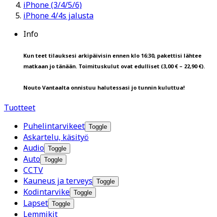
iPhone (3/4/5/6)
iPhone 4/4s jalusta
Info
Kun teet tilauksesi arkipäivisin ennen klo 16:30, pakettisi lähtee
matkaan jo tänään. Toimituskulut ovat edulliset (3,00 € – 22,90 €).
Nouto Vantaalta onnistuu halutessasi jo tunnin kuluttua!
Tuotteet
Puhelintarvikeet
Toggle
Askartelu, käsityö
Audio
Toggle
Auto
Toggle
CCTV
Kauneus ja terveys
Toggle
Kodintarvike
Toggle
Lapset
Toggle
Lemmikit