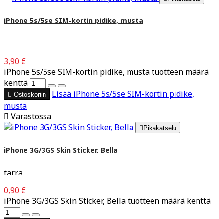
iPhone 5s/5se SIM-kortin pidike, musta
3,90 €
iPhone 5s/5se SIM-kortin pidike, musta tuotteen määrä
kenttä
Lisää
iPhone 5s/5se SIM-kortin pidike,

Ostoskoriin
musta

Varastossa

Pikakatselu
iPhone 3G/3GS Skin Sticker, Bella
tarra
0,90 €
iPhone 3G/3GS Skin Sticker, Bella tuotteen määrä kenttä