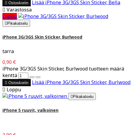
Lisää
iPhone 3G/3GS Skin Sticker, Bella

Ostoskoriin

Varastossa
Loppu

Pikakatselu
iPhone 3G/3GS Skin Sticker, Burlwood
tarra
0,90 €
iPhone 3G/3GS Skin Sticker, Burlwood tuotteen määrä
kenttä
Lisää
iPhone 3G/3GS Skin Sticker, Burlwood

Ostoskoriin

Loppu

Pikakatselu
iPhone 5 ruuvit, valkoinen