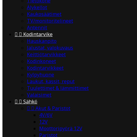
Tietokone
Älykellot
Kaukosäätimet
TV/monitoritelineet
Antennit


Kodintarvike
Hauskanpito
Jalustat, valokuvaus
Keittiötarvikkeet
Kodinkoneet
Kodintarvikkeet
Kylpyhuone
Laukut, kassit, reput
Tuulettimet & lämmittimet
Valaisimet


Sähkö


Akut & Paristot
4V/6V
12V
Moottoripyörä 12V
Paristot