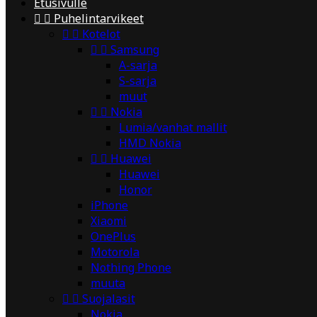
Etusivulle


Puhelintarvikeet


Kotelot


Samsung
A-sarja
S-sarja
muut


Nokia
Lumia/vanhat mallit
HMD Nokia


Huawei
Huawei
Honor
iPhone
Xiaomi
OnePlus
Motorola
Nothing Phone
muuta


Suojalasit
Nokia