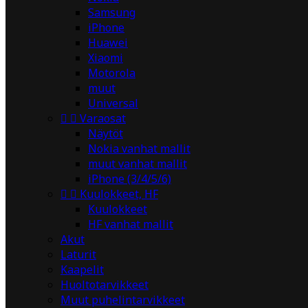
Samsung
iPhone
Huawei
Xiaomi
Motorola
muut
Universal


Varaosat
Näytöt
Nokia vanhat mallit
muut vanhat mallit
iPhone (3/4/5/6)


Kuulokkeet, HF
Kuulokkeet
HF vanhat mallit
Akut
Laturit
Kaapelit
Huoltotarvikkeet
Muut puhelintarvikkeet