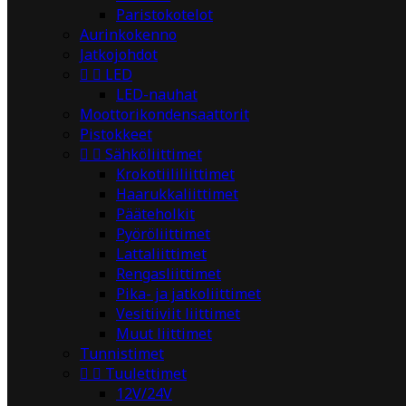
Paristokotelot
Aurinkokenno
Jatkojohdot


LED
LED-nauhat
Moottorikondensaattorit
Pistokkeet


Sähköliittimet
Krokotiililiittimet
Haarukkaliittimet
Pääteholkit
Pyöröliittimet
Lattaliittimet
Rengasliittimet
Pika- ja jatkoliittimet
Vesitiiviit liittimet
Muut liittimet
Tunnistimet


Tuulettimet
12V/24V