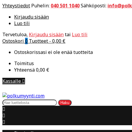
Yhteystiedot
Puhelin:
040 501 1040
Sähköposti:
info@pol
Kirjaudu sisään
Luo tili
Tervetuloa,
Kirjaudu sisään
tai
Luo tili
Ostoskori
0
Tuotteet -
0,00 €
Ostoskorissasi ei ole enää tuotteita
Toimitus
Yhteensä
0,00 €
Kassalle

Haku


