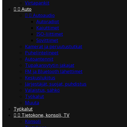
Virtapankit


Auto


Autoaudio
Autoradiot
Kaiuttimet
ISO-liittimet
Sovittimet
Kamerat ja peruutustutkat
Puhelintelineet
Autoantennit
Tupakansytytin jakajat
FM ja Bluetooth lähettimet
Keskuslukitus
Järjestäjät, suojat, puhdistus
Valaistus, sähkö
Työkalut
Muuta
Työkalut


Tietokone, konsoli, TV
Konsoli