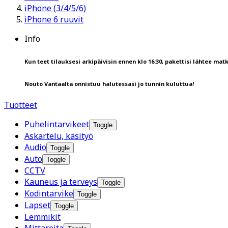
iPhone (3/4/5/6)
iPhone 6 ruuvit
Info
Kun teet tilauksesi arkipäivisin ennen klo 16:30, pakettisi lähtee matk
Nouto Vantaalta onnistuu halutessasi jo tunnin kuluttua!
Tuotteet
Puhelintarvikeet
Toggle
Askartelu, käsityö
Audio
Toggle
Auto
Toggle
CCTV
Kauneus ja terveys
Toggle
Kodintarvike
Toggle
Lapset
Toggle
Lemmikit
Mittareita