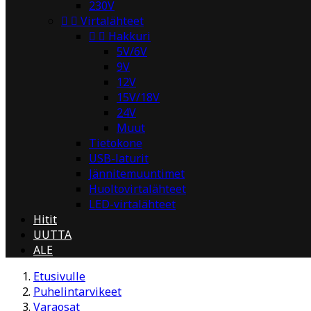
230V


Virtalähteet


Hakkuri
5V/6V
9V
12V
15V/18V
24V
Muut
Tietokone
USB-laturit
Jännitemuuntimet
Huoltovirtalähteet
LED-virtalähteet
Hitit
UUTTA
ALE
Etusivulle
Puhelintarvikeet
Varaosat