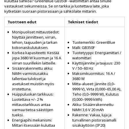
kuluttaa sähköä? GreenBlue GB350F -watomittari antaa sinulle
vastaukset sekunneissa. Se on tarkka ja luotettava laite, joka
kytketään suoraan pistorasiaan ja sähkölaite mittariin.
Tuotteen edut
Tekniset tiedot
Monipuoliset mittaustiedot:
Näyttää jännitteen, virran,
tehon, taajuuden ja tarkan
Tuotemerkki: GreenBlue
kokonaiskulutuksen.
Malli: GB350F
Korkea kapasiteetti: Kestää
Tuotetyyppi: Energiamittari /
jopa 3680 W kuorman ja 16 A
watomittari
virran suurillekin laitteille.
Käyttöjännite ja taajuus: 230
Sisäänrakennettu akku:
V / 50–60 Hz
NiMH-varmistusakku
Maksimikuormitus: 16 A /
tallentaa tulokset ja
3680 W
asetukset muistiin myös
Mitta-alueet: Jännite (0,0–
irrotettuna.
9999 V), Virta (0,000–65,00 A),
Huippuluokan tarkkuus:
Teho (0,0–9999 W), Kulutus
Luotettava +/- 2 %
(0,000–9999 kWh)
mittaustarkkuus antaa
Akku: Sisäänrakennettu
varmaa tietoa säästöjen
NiMH 3,6 V 20 mAh
tueksi.
Rakenne: Vakaa, luja ja
Energiapihi mekanismi:
turvallinen pistorasiamalli
Mittari itsessään kuluttaa
sisäkäyttöön (IP20)