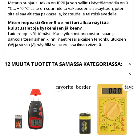
Mittarin suojausluokka on IP20 ja sen sallittu käyttölämpötila on 0
°C ... +40 °C. Laite on suunniteltu vakaaseen sisäkäyttöön, joten
sitä ei saa altistaa pakkaselle, kosteudelle tai roiskevedelle.
Miten nopeasti GreenBlue-mittari alkaa näyttää
kulutustietoja kytkemisen jälkeen?
Laite reagoi välittömästi. Kun kytket mittarin pistorasiaan ja
sähkölaitteen siihen kiinni, näet reaaliaikaisen tehonkulutuksen
(W) ja virran (A) näytöllä sekunneissa ilman viivettä.
12 MUUTA TUOTETTA SAMASSA KATEGORIASSA:
>
<
favorite_border
favor