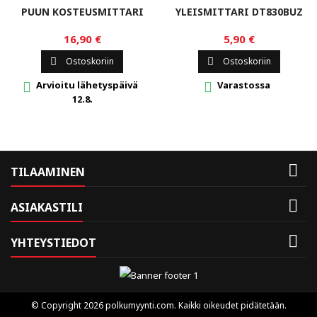
PUUN KOSTEUSMITTARI
YLEISMITTARI DT830BUZ
16,90 €
5,90 €
Ostoskoriin
Ostoskoriin


Arvioitu lähetyspäivä
Varastossa


12.8.

TILAAMINEN

ASIAKASTILI

YHTEYSTIEDOT
© Copyright 2026 polkumyynti.com. Kaikki oikeudet pidätetään.