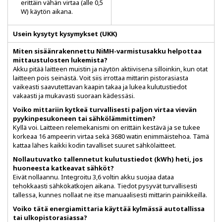
erittäin vähän virtaa (alle 0,5
W) käytön aikana.
Usein kysytyt kysymykset (UKK)
Miten sisäänrakennettu NiMH-varmistusakku helpottaa
mittaustulosten lukemista?
Akku pitää laitteen muistin ja näytön aktiivisena silloinkin, kun otat
laitteen pois seinästä. Voit siis irrottaa mittarin pistorasiasta
vaikeasti saavutettavan kaapin takaa ja lukea kulutustiedot
vakaasti ja mukavasti suoraan kädessäsi.
Voiko mittariin kytkeä turvallisesti paljon virtaa vievän
pyykinpesukoneen tai sähkölämmittimen?
Kyllä voi. Laitteen relemekanismi on erittäin kestävä ja se tukee
korkeaa 16 ampeerin virtaa sekä 3680 watin enimmäistehoa. Tämä
kattaa lähes kaikki kodin tavalliset suuret sähkölaitteet.
Nollautuvatko tallennetut kulutustiedot (kWh) heti, jos
huoneesta katkeavat sähköt?
Eivät nollaannu. Integroitu 3,6 voltin akku suojaa dataa
tehokkaasti sähkökatkojen aikana. Tiedot pysyvät turvallisesti
tallessa, kunnes nollaat ne itse manuaalisesti mittarin painikkeilla.
Voiko tätä energiamittaria käyttää kylmässä autotallissa
tai ulkopistorasiassa?