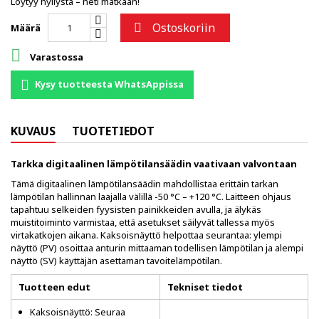
Löytyy hyllystä – heti matkaan!
Ostoskoriin

Määrä

Varastossa
Kysy tuotteesta WhatsAppissa
KUVAUS
TUOTETIEDOT
Tarkka digitaalinen lämpötilansäädin vaativaan valvontaan
Tämä digitaalinen lämpötilansäädin mahdollistaa erittäin tarkan
lämpötilan hallinnan laajalla välillä -50 °C – +120 °C. Laitteen ohjaus
tapahtuu selkeiden fyysisten painikkeiden avulla, ja älykäs
muistitoiminto varmistaa, että asetukset säilyvät tallessa myös
virtakatkojen aikana. Kaksoisnäyttö helpottaa seurantaa: ylempi
näyttö (PV) osoittaa anturin mittaaman todellisen lämpötilan ja alempi
näyttö (SV) käyttäjän asettaman tavoitelämpötilan.
Tuotteen edut
Tekniset tiedot
Kaksoisnäyttö: Seuraa