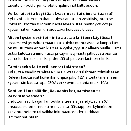
jonka anturi mittaa. SV (Set Value) on sinisellä näkyvä
tavoitelämpötila, jonka olet ohjelmoinut laitteeseen.
Voiko laitetta käyttää akvaariossa tai uima-altaassa?
Kyllä voi. Laitteen mukana tuleva anturi on vesitiivis, joten se
voidaan upottaa suoraan nesteeseen. Itse näyttöyksikkö ja
kytkennät on kuitenkin pidettävä kuivassa tilassa.
Miten hystereesi-toiminto auttaa laitteen käytössä?
Hystereesi (eroalue) määrittää, kuinka monta astetta lämpötilan
on muututtava ennen kuin rele kytkeytyy uudelleen päälle. Tämä
estää laitetta sammumasta ja käynnistymästä jatkuvasti pienten
vaihteluiden takia, mikä pidentää ohjattavan laitteen elinikää.
Tarvitseeko laite erillisen virtalähteen?
Kyllä, itse säädin tarvitsee 12V DC -tasavirtalähteen toimiakseen.
Releen kautta voit kuitenkin ohjata joko 12V laitteita tai erillisen
kytkennän kautta jopa 230V verkkovirtalaitteita (max. 10A).
Sopiiko tämä säädin jääkaapin korjaamiseen tai
kasvihuoneeseen?
Ehdottomasti. Laajan lämpötila-alueen ja jäähdytystilan (C)
ansiosta se on erinomainen valinta jääkaappien, kylmiöiden,
kasvihuoneiden tai vaikka inkubaattoreiden tarkkaan
lämmönhallintaan.