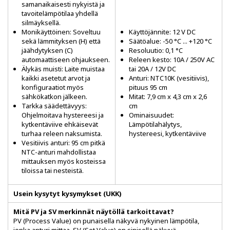
samanaikaisesti nykyistä ja
tavoitelämpötilaa yhdellä
silmäyksellä.
Monikäyttöinen: Soveltuu
Käyttöjännite: 12 V DC
sekä lämmityksen (H) että
Säätöalue: -50 °C ... +120 °C
jäähdytyksen (C)
Resoluutio: 0,1 °C
automaattiseen ohjaukseen.
Releen kesto: 10A / 250V AC
Älykäs muisti: Laite muistaa
tai 20A / 12V DC
kaikki asetetut arvot ja
Anturi: NTC10K (vesitiivis),
konfiguraatiot myös
pituus 95 cm
sähkökatkon jälkeen.
Mitat: 7,9 cm x 4,3 cm x 2,6
Tarkka säädettävyys:
cm
Ohjelmoitava hystereesi ja
Ominaisuudet:
kytkentäviive ehkäisevät
Lämpötilahälytys,
turhaa releen naksumista.
hystereesi, kytkentäviive
Vesitiivis anturi: 95 cm pitkä
NTC-anturi mahdollistaa
mittauksen myös kosteissa
tiloissa tai nesteistä.
Usein kysytyt kysymykset (UKK)
Mitä PV ja SV merkinnät näytöllä tarkoittavat?
PV (Process Value) on punaisella näkyvä nykyinen lämpötila,