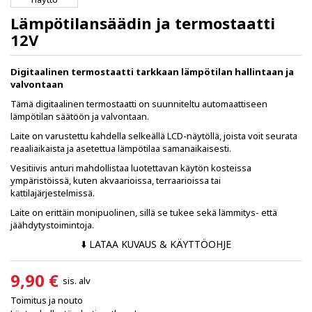
Lämpötilansäädin ja termostaatti
12V
Digitaalinen termostaatti tarkkaan lämpötilan hallintaan ja
valvontaan
Tämä digitaalinen termostaatti on suunniteltu automaattiseen
lämpötilan säätöön ja valvontaan.
Laite on varustettu kahdella selkeällä LCD-näytöllä, joista voit seurata
reaaliaikaista ja asetettua lämpötilaa samanaikaisesti.
Vesitiivis anturi mahdollistaa luotettavan käytön kosteissa
ympäristöissä, kuten akvaarioissa, terraarioissa tai
kattilajärjestelmissä.
Laite on erittäin monipuolinen, sillä se tukee sekä lämmitys- että
jäähdytystoimintoja.
⬇️ LATAA KUVAUS & KÄYTTÖOHJE
9,90 €
sis. alv
Toimitus ja nouto