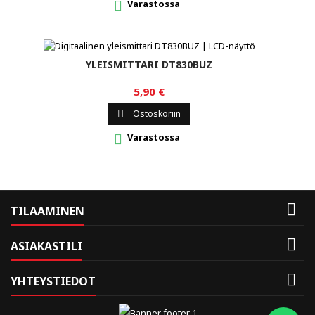
Varastossa

YLEISMITTARI DT830BUZ
5,90 €
Ostoskoriin

Varastossa


TILAAMINEN

ASIAKASTILI

YHTEYSTIEDOT