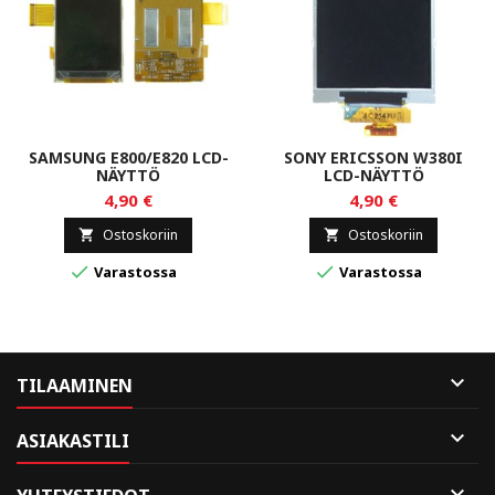
SAMSUNG E800/E820 LCD-
SONY ERICSSON W380I
NÄYTTÖ
LCD-NÄYTTÖ
4,90 €
4,90 €
Ostoskoriin
Ostoskoriin




Varastossa
Varastossa

TILAAMINEN

ASIAKASTILI
