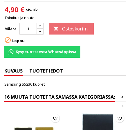
4,90 €
sis. alv
Toimitus ja nouto
Ostoskoriin
Määrä


Loppu
Kysy tuotteesta WhatsAppissa
KUVAUS
TUOTETIEDOT
Samsung S5230 kuoret
16 MUUTA TUOTETTA SAMASSA KATEGORIASSA:
>
<
favorite_border
favorite_border