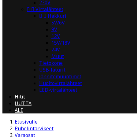
230V


Virtalähteet


Hakkuri
5V/6V
9V
12V
15V/18V
24V
Muut
Tietokone
USB-laturit
Jännitemuuntimet
Huoltovirtalähteet
LED-virtalähteet
Hitit
UUTTA
ALE
Etusivulle
Puhelintarvikeet
Varaosat