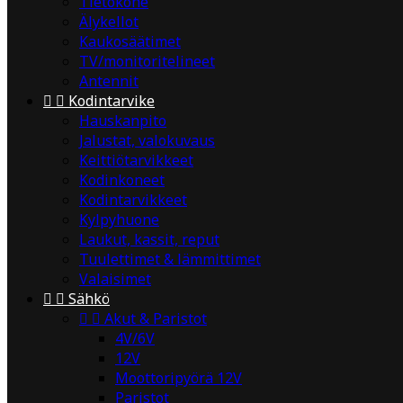
Tietokone
Älykellot
Kaukosäätimet
TV/monitoritelineet
Antennit


Kodintarvike
Hauskanpito
Jalustat, valokuvaus
Keittiötarvikkeet
Kodinkoneet
Kodintarvikkeet
Kylpyhuone
Laukut, kassit, reput
Tuulettimet & lämmittimet
Valaisimet


Sähkö


Akut & Paristot
4V/6V
12V
Moottoripyörä 12V
Paristot