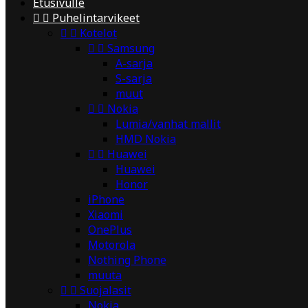
Etusivulle


Puhelintarvikeet


Kotelot


Samsung
A-sarja
S-sarja
muut


Nokia
Lumia/vanhat mallit
HMD Nokia


Huawei
Huawei
Honor
iPhone
Xiaomi
OnePlus
Motorola
Nothing Phone
muuta


Suojalasit
Nokia