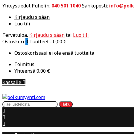
Yhteystiedot
Puhelin:
040 501 1040
Sähköposti:
info@pol
Kirjaudu sisään
Luo tili
Tervetuloa,
Kirjaudu sisään
tai
Luo tili
Ostoskori
0
Tuotteet -
0,00 €
Ostoskorissasi ei ole enää tuotteita
Toimitus
Yhteensä
0,00 €
Kassalle

Haku


