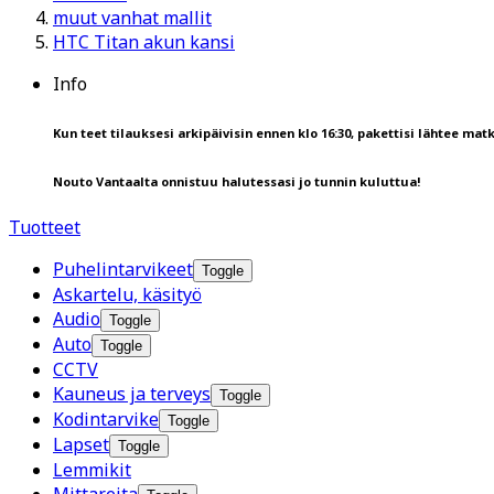
muut vanhat mallit
HTC Titan akun kansi
Info
Kun teet tilauksesi arkipäivisin ennen klo 16:30, pakettisi lähtee matk
Nouto Vantaalta onnistuu halutessasi jo tunnin kuluttua!
Tuotteet
Puhelintarvikeet
Toggle
Askartelu, käsityö
Audio
Toggle
Auto
Toggle
CCTV
Kauneus ja terveys
Toggle
Kodintarvike
Toggle
Lapset
Toggle
Lemmikit
Mittareita