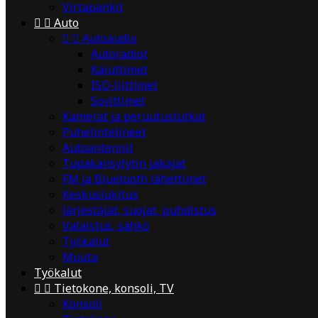
Virtapankit


Auto


Autoaudio
Autoradiot
Kaiuttimet
ISO-liittimet
Sovittimet
Kamerat ja peruutustutkat
Puhelintelineet
Autoantennit
Tupakansytytin jakajat
FM ja Bluetooth lähettimet
Keskuslukitus
Järjestäjät, suojat, puhdistus
Valaistus, sähkö
Työkalut
Muuta
Työkalut


Tietokone, konsoli, TV
Konsoli