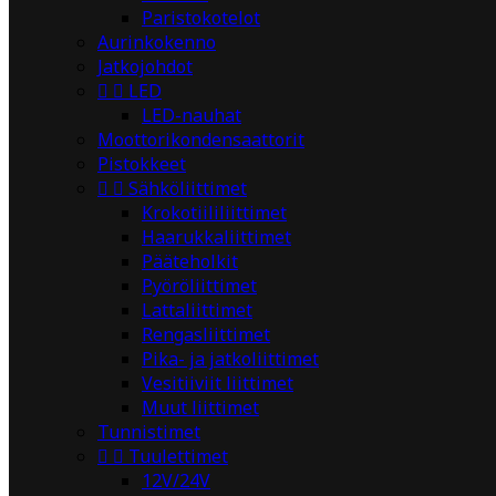
Paristokotelot
Aurinkokenno
Jatkojohdot


LED
LED-nauhat
Moottorikondensaattorit
Pistokkeet


Sähköliittimet
Krokotiililiittimet
Haarukkaliittimet
Pääteholkit
Pyöröliittimet
Lattaliittimet
Rengasliittimet
Pika- ja jatkoliittimet
Vesitiiviit liittimet
Muut liittimet
Tunnistimet


Tuulettimet
12V/24V