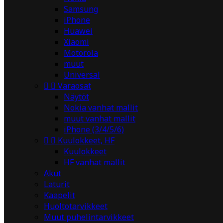
Samsung
iPhone
Huawei
Xiaomi
Motorola
muut
Universal


Varaosat
Näytöt
Nokia vanhat mallit
muut vanhat mallit
iPhone (3/4/5/6)


Kuulokkeet, HF
Kuulokkeet
HF vanhat mallit
Akut
Laturit
Kaapelit
Huoltotarvikkeet
Muut puhelintarvikkeet