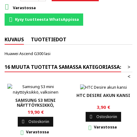

Varastossa
Kysy tuotteesta WhatsAppissa
KUVAUS
TUOTETIEDOT
Huawei Ascend G300 lasi
16 MUUTA TUOTETTA SAMASSA KATEGORIASSA:
>
<
HTC DESIRE AKUN KANSI
SAMSUNG S3 MINI
NÄYTTÖYKSIKKÖ,
3,90 €
VALKOINEN
19,90 €
Ostoskoriin

Ostoskoriin

Varastossa

Varastossa
