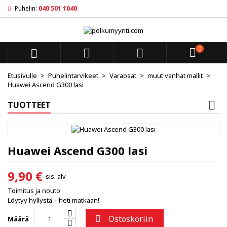
Puhelin:
040 501 1040
×
×
×
My wishlists
((title))
Kirjaudu sisään
Sinun pitää olla kirjautunut jotta voit lisätä tuotteita
0
((label))



toivelistalle.
add_circle_outl
Create new list
Etusivulle
Puhelintarvikeet
Varaosat
muut vanhat mallit
Huawei Ascend G300 lasi
((cancelText))
((loginText))
((cancelText))
((createText))
TUOTTEET
Huawei Ascend G300 lasi
9,90 €
sis. alv
Toimitus ja nouto
Löytyy hyllystä – heti matkaan!
Ostoskoriin

Määrä