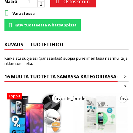
Ostoskoriin

Määrä

Varastossa
Kysy tuotteesta WhatsAppissa
KUVAUS
TUOTETIEDOT
Karkaistu suojalasi (panssarilasi) suojaa puhelimen lasia naarmuilta ja
rikkoutumiselta.
16 MUUTA TUOTETTA SAMASSA KATEGORIASSA:
>
<
Loppu
favorite_border
favor