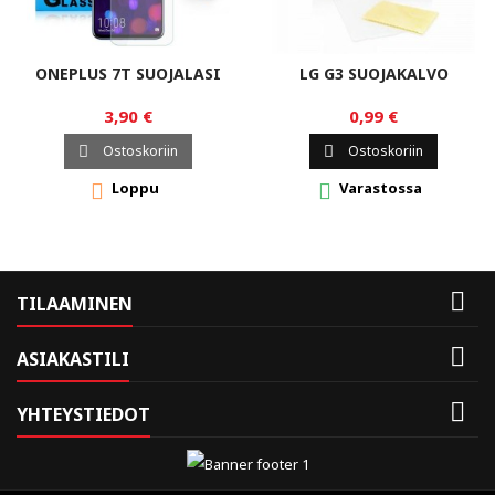
ONEPLUS 7T SUOJALASI
LG G3 SUOJAKALVO
3,90 €
0,99 €
Ostoskoriin
Ostoskoriin


Loppu
Varastossa



TILAAMINEN

ASIAKASTILI

YHTEYSTIEDOT