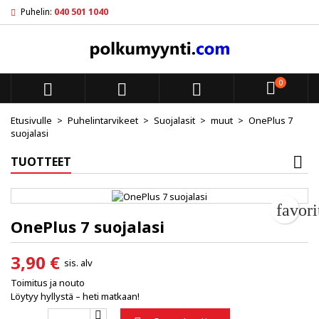
Puhelin:
040 501 1040
My wishlists
Luo toivelista
Kirjaudu sisään
add_circle_outline
Create new list
Sinun pitää olla kirjautunut jotta voit lisätä tuotteita toivelistal
Toivelistan nimi
0



Peruuta
Kirjaudu s
Etusivulle
Puhelintarvikeet
Suojalasit
muut
OnePlus 7
suojalasi
Peruuta
Luo toiv
TUOTTEET
favor
OnePlus 7 suojalasi
3,90 €
sis. alv
Toimitus ja nouto
Löytyy hyllystä – heti matkaan!