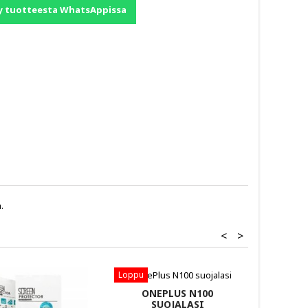
y tuotteesta WhatsAppissa
.
<
>
Loppu
ONEPLUS N100
SUOJALASI