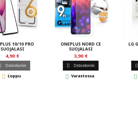
PLUS 10/10 PRO
ONEPLUS NORD CE
LG 
SUOJALASI
SUOJALASI
4,90 €
3,90 €
Ostoskoriin
Ostoskoriin



Loppu
Varastossa


