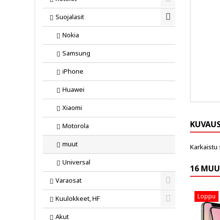
Toggle
Suojalasit
Toggle
Nokia
Samsung
iPhone
Huawei
Xiaomi
KUVAU
Motorola
muut
Karkaistu 
Universal
16 MUU
Varaosat
Toggle
Loppu
Kuulokkeet, HF
Toggle
Akut