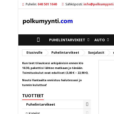
Puhelin:
040 501 1040
Sähköposti:
info@polkumyynti
M
L
K
ad
Sin
To
ETUSIVULLE
PUHELINTARVIKEET
AUTO
Etusivulle
Puhelintarvikeet
Suojalasit
Kun teet tilauksesi arkipäivisin ennen klo
16:30, pakettisi lähtee matkaan jo tänään.
Toimituskulut ovat edulliset (3,00 € – 22,90 €).
Nouto Vantaalta onnistuu halutessasi jo
tunnin kuluttua!
TUOTTEET
Puhelintarvikeet
Toggle
Kotelot