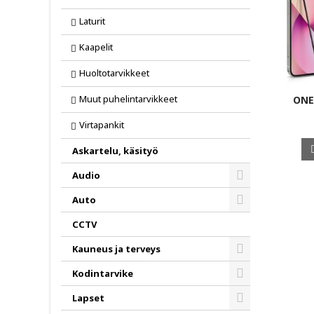
Laturit
Kaapelit
Huoltotarvikkeet
Muut puhelintarvikkeet
ONE
Virtapankit
Askartelu, käsityö
Audio
Toggle
Auto
Toggle
CCTV
Kauneus ja terveys
Toggle
Kodintarvike
Toggle
Lapset