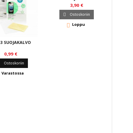
3,90 €
Ostoskoriin

Loppu

G3 SUOJAKALVO
H
S
0,99 €
Ostoskoriin

Varastossa
