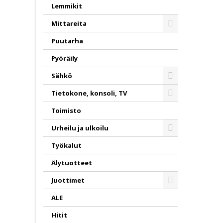
Toggle
Lemmikit
Mittareita
Toggle
Puutarha
Pyöräily
Sähkö
Toggle
Tietokone, konsoli, TV
Toggle
Toimisto
Urheilu ja ulkoilu
Toggle
Työkalut
Älytuotteet
Juottimet
Toggle
ALE
Hitit