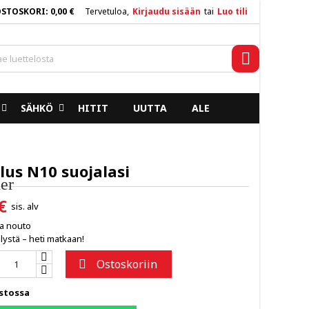
OSTOSKORI
0,00 €
Tervetuloa,
Kirjaudu sisään
tai
Luo tili
×
×
×
Haku
SÄHKÖ
HITIT
UUTTA
ALE
n
a
us N10 suojalasi
er
€
sis. alv
ja nouto
lystä – heti matkaan!
Ostoskoriin

stossa