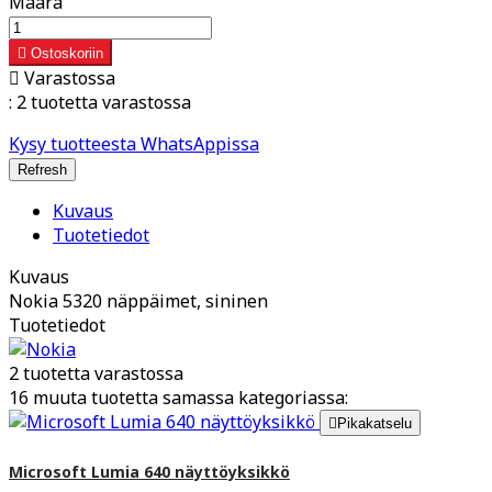
Määrä

Ostoskoriin

Varastossa
:
2 tuotetta varastossa
Kysy tuotteesta WhatsAppissa
Kuvaus
Tuotetiedot
Kuvaus
Nokia 5320 näppäimet, sininen
Tuotetiedot
2 tuotetta varastossa
16 muuta tuotetta samassa kategoriassa:

Pikakatselu
Microsoft Lumia 640 näyttöyksikkö