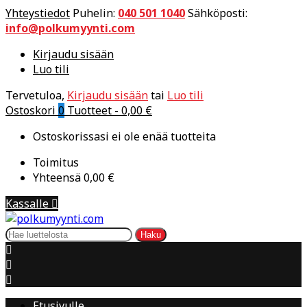
Yhteystiedot
Puhelin:
040 501 1040
Sähköposti:
info@polkumyynti.com
Kirjaudu sisään
Luo tili
Tervetuloa,
Kirjaudu sisään
tai
Luo tili
Ostoskori
0
Tuotteet -
0,00 €
Ostoskorissasi ei ole enää tuotteita
Toimitus
Yhteensä
0,00 €
Kassalle

Haku



Etusivulle