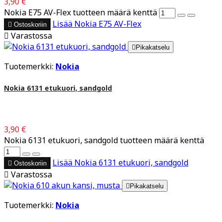
3,90 €
Nokia E75 AV-Flex tuotteen määrä kenttä
Lisää
Nokia E75 AV-Flex

Ostoskoriin

Varastossa

Pikakatselu
Tuotemerkki:
Nokia
Nokia 6131 etukuori, sandgold
3,90 €
Nokia 6131 etukuori, sandgold tuotteen määrä kenttä
Lisää
Nokia 6131 etukuori, sandgold

Ostoskoriin

Varastossa

Pikakatselu
Tuotemerkki:
Nokia