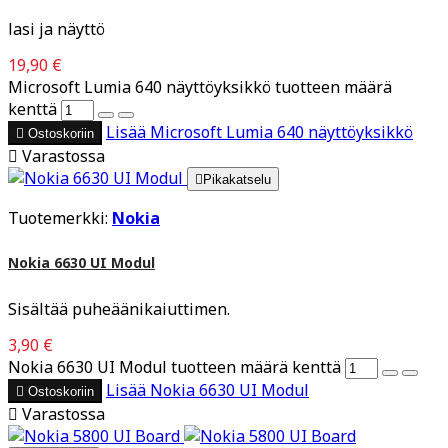
lasi ja näyttö
19,90 €
Microsoft Lumia 640 näyttöyksikkö tuotteen määrä
kenttä
Lisää
Microsoft Lumia 640 näyttöyksikkö

Ostoskoriin

Varastossa

Pikakatselu
Tuotemerkki:
Nokia
Nokia 6630 UI Modul
Sisältää puheäänikaiuttimen.
3,90 €
Nokia 6630 UI Modul tuotteen määrä kenttä
Lisää
Nokia 6630 UI Modul

Ostoskoriin

Varastossa