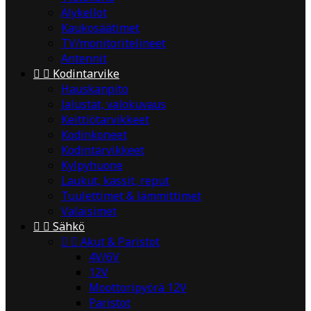
Älykellot
Kaukosäätimet
TV/monitoritelineet
Antennit


Kodintarvike
Hauskanpito
Jalustat, valokuvaus
Keittiötarvikkeet
Kodinkoneet
Kodintarvikkeet
Kylpyhuone
Laukut, kassit, reput
Tuulettimet & lämmittimet
Valaisimet


Sähkö


Akut & Paristot
4V/6V
12V
Moottoripyörä 12V
Paristot