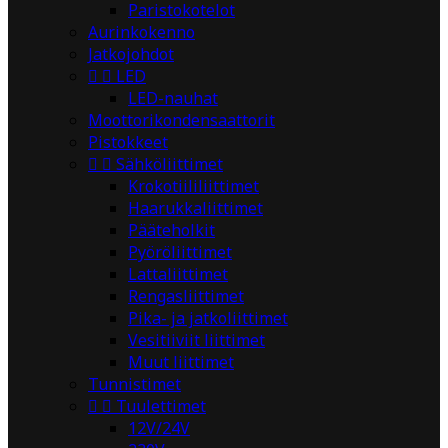
Paristokotelot
Aurinkokenno
Jatkojohdot


LED
LED-nauhat
Moottorikondensaattorit
Pistokkeet


Sähköliittimet
Krokotiililiittimet
Haarukkaliittimet
Pääteholkit
Pyöröliittimet
Lattaliittimet
Rengasliittimet
Pika- ja jatkoliittimet
Vesitiiviit liittimet
Muut liittimet
Tunnistimet


Tuulettimet
12V/24V