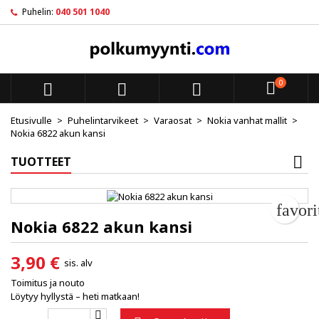
Puhelin:
040 501 1040
My wishlists
Luo toivelista
Kirjaudu sisään
add_circle_outline
Create new list
Sinun pitää olla kirjautunut jotta voit lisätä tuotteita toivelistal
Toivelistan nimi
0



Peruuta
Kirjaudu s
Etusivulle
Puhelintarvikeet
Varaosat
Nokia vanhat mallit
Nokia 6822 akun kansi
Peruuta
Luo toiv
TUOTTEET
favor
Nokia 6822 akun kansi
3,90 €
sis. alv
Toimitus ja nouto
Löytyy hyllystä – heti matkaan!