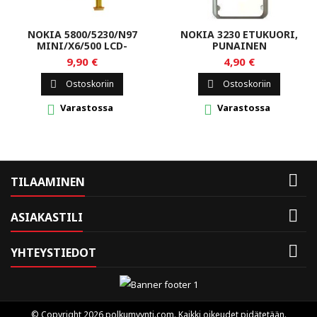
NOKIA 5800/5230/N97
NOKIA 3230 ETUKUORI,
MINI/X6/500 LCD-
PUNAINEN
NÄYTTÖ
9,90 €
4,90 €
Ostoskoriin
Ostoskoriin


Varastossa
Varastossa



TILAAMINEN

ASIAKASTILI

YHTEYSTIEDOT
© Copyright 2026 polkumyynti.com. Kaikki oikeudet pidätetään.