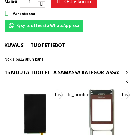
Ostoskoriin

Määrä

Varastossa
Kysy tuotteesta WhatsAppissa
KUVAUS
TUOTETIEDOT
Nokia 6822 akun kansi
16 MUUTA TUOTETTA SAMASSA KATEGORIASSA:
>
<
favorite_border
favor