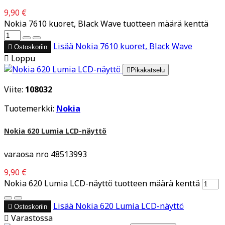
9,90 €
Nokia 7610 kuoret, Black Wave tuotteen määrä kenttä
Lisää
Nokia 7610 kuoret, Black Wave

Ostoskoriin

Loppu

Pikakatselu
Viite:
108032
Tuotemerkki:
Nokia
Nokia 620 Lumia LCD-näyttö
varaosa nro 48513993
9,90 €
Nokia 620 Lumia LCD-näyttö tuotteen määrä kenttä
Lisää
Nokia 620 Lumia LCD-näyttö

Ostoskoriin

Varastossa