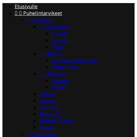
Etusivulle


Puhelintarvikeet


Kotelot


Samsung
A-sarja
S-sarja
muut


Nokia
Lumia/vanhat mallit
HMD Nokia


Huawei
Huawei
Honor
iPhone
Xiaomi
OnePlus
Motorola
Nothing Phone
muuta


Suojalasit