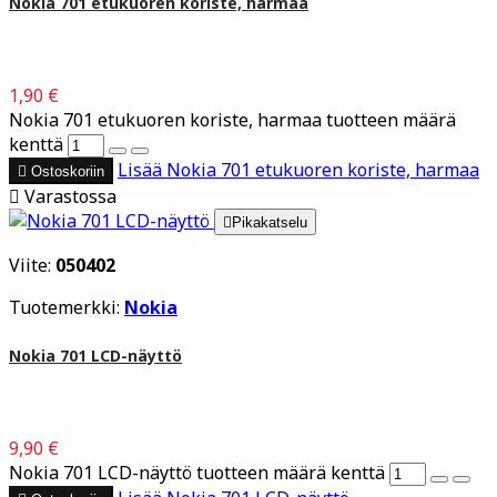
Nokia 701 etukuoren koriste, harmaa
1,90 €
Nokia 701 etukuoren koriste, harmaa tuotteen määrä
kenttä
Lisää
Nokia 701 etukuoren koriste, harmaa

Ostoskoriin

Varastossa

Pikakatselu
Viite:
050402
Tuotemerkki:
Nokia
Nokia 701 LCD-näyttö
9,90 €
Nokia 701 LCD-näyttö tuotteen määrä kenttä