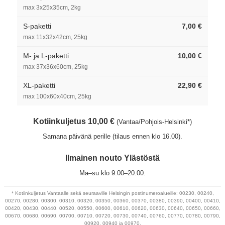
max 3x25x35cm, 2kg
S-paketti
7,00 €
max 11x32x42cm, 25kg
M- ja L-paketti
10,00 €
max 37x36x60cm, 25kg
XL-paketti
22,90 €
max 100x60x40cm, 25kg
Kotiinkuljetus 10,00 €
(Vantaa/Pohjois-Helsinki*)
Samana päivänä perille (tilaus ennen klo 16.00).
Ilmainen nouto Ylästöstä
Ma–su klo 9.00–20.00.
* Kotiinkuljetus Vantaalle sekä seuraaville Helsingin postinumeroalueille: 00230, 00240,
00270, 00280, 00300, 00310, 00320, 00350, 00360, 00370, 00380, 00390, 00400, 00410,
00420, 00430, 00440, 00520, 00550, 00600, 00610, 00620, 00630, 00640, 00650, 00660,
00670, 00680, 00690, 00700, 00710, 00720, 00730, 00740, 00760, 00770, 00780, 00790,
00920, 00940 ja 00970.