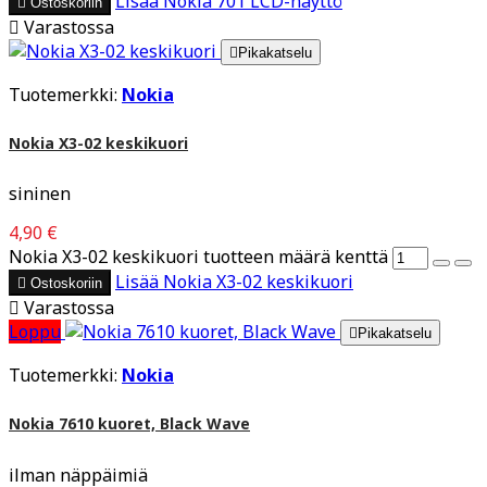
Lisää
Nokia 701 LCD-näyttö

Ostoskoriin

Varastossa

Pikakatselu
Tuotemerkki:
Nokia
Nokia X3-02 keskikuori
sininen
4,90 €
Nokia X3-02 keskikuori tuotteen määrä kenttä
Lisää
Nokia X3-02 keskikuori

Ostoskoriin

Varastossa
Loppu

Pikakatselu
Tuotemerkki:
Nokia
Nokia 7610 kuoret, Black Wave
ilman näppäimiä