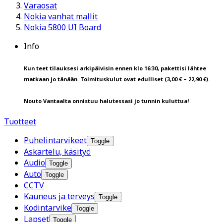
Varaosat
Nokia vanhat mallit
Nokia 5800 UI Board
Info
Kun teet tilauksesi arkipäivisin ennen klo 16:30, pakettisi lähtee
matkaan jo tänään. Toimituskulut ovat edulliset (3,00 € – 22,90 €).
Nouto Vantaalta onnistuu halutessasi jo tunnin kuluttua!
Tuotteet
Puhelintarvikeet
Toggle
Askartelu, käsityö
Audio
Toggle
Auto
Toggle
CCTV
Kauneus ja terveys
Toggle
Kodintarvike
Toggle
Lapset
Toggle