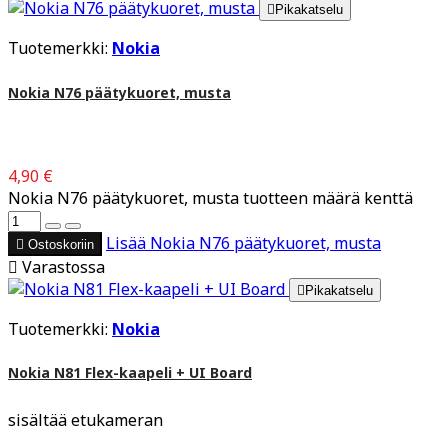

Pikakatselu
Tuotemerkki:
Nokia
Nokia N76 päätykuoret, musta
4,90 €
Nokia N76 päätykuoret, musta tuotteen määrä kenttä
Lisää
Nokia N76 päätykuoret, musta

Ostoskoriin

Varastossa

Pikakatselu
Tuotemerkki:
Nokia
Nokia N81 Flex-kaapeli + UI Board
sisältää etukameran