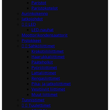
Paristot
Paristokotelot
Aurinkokenno
Jatkojohdot


LED
LED-nauhat
Moottorikondensaattorit
Pistokkeet


Sähköliittimet
Krokotiililiittimet
Haarukkaliittimet
Pääteholkit
Pyöröliittimet
Lattaliittimet
Rengasliittimet
Pika- ja jatkoliittimet
Vesitiiviit liittimet
Muut liittimet
Tunnistimet


Tuulettimet