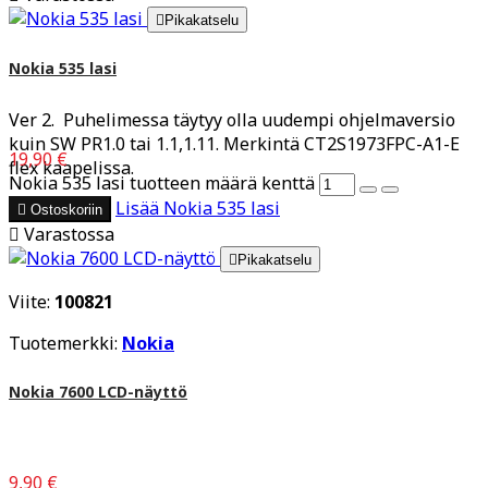

Pikakatselu
Nokia 535 lasi
Ver 2. Puhelimessa täytyy olla uudempi ohjelmaversio
kuin SW PR1.0 tai 1.1,1.11. Merkintä CT2S1973FPC-A1-E
19,90 €
flex kaapelissa.
Nokia 535 lasi tuotteen määrä kenttä
Lisää
Nokia 535 lasi

Ostoskoriin

Varastossa

Pikakatselu
Viite:
100821
Tuotemerkki:
Nokia
Nokia 7600 LCD-näyttö
9,90 €