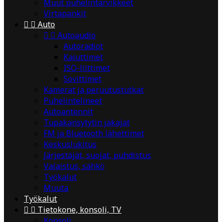
Muut puhelintarvikkeet
Virtapankit


Auto


Autoaudio
Autoradiot
Kaiuttimet
ISO-liittimet
Sovittimet
Kamerat ja peruutustutkat
Puhelintelineet
Autoantennit
Tupakansytytin jakajat
FM ja Bluetooth lähettimet
Keskuslukitus
Järjestäjät, suojat, puhdistus
Valaistus, sähkö
Työkalut
Muuta
Työkalut


Tietokone, konsoli, TV
Konsoli