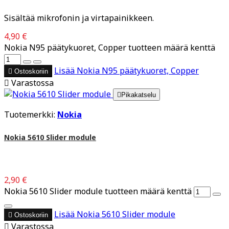
Sisältää mikrofonin ja virtapainikkeen.
4,90 €
Nokia N95 päätykuoret, Copper tuotteen määrä kenttä
Lisää
Nokia N95 päätykuoret, Copper

Ostoskoriin

Varastossa

Pikakatselu
Tuotemerkki:
Nokia
Nokia 5610 Slider module
2,90 €
Nokia 5610 Slider module tuotteen määrä kenttä
Lisää
Nokia 5610 Slider module

Ostoskoriin

Varastossa