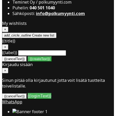
Teminet Oy / polkumyynti.com
Puhelin:
040 501 1040
Sähköposti:
info@polkumyynti.com
My wishlists
×
add_circle_outline
Create new list
((title))
×
((label))
((cancelText))
((createText))
Kirjaudu sisään
×
Sinun pitää olla kirjautunut jotta voit lisätä tuotteita
toivelistalle.
((loginText))
((cancelText))
WhatsApp