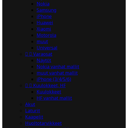
Nokia
Samsung
iPhone
Huawei
Xiaomi
Motorola
muut
Universal


Varaosat
Näytöt
Nokia vanhat mallit
muut vanhat mallit
iPhone (3/4/5/6)


Kuulokkeet, HF
Kuulokkeet
HF vanhat mallit
Akut
Laturit
Kaapelit
Huoltotarvikkeet