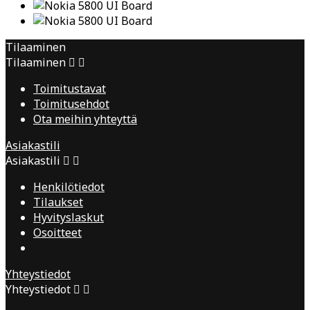
Tilaaminen
Tilaaminen


Toimitustavat
Toimitusehdot
Ota meihin yhteyttä
Asiakastili
Asiakastili


Henkilötiedot
Tilaukset
Hyvityslaskut
Osoitteet
Yhteystiedot
Yhteystiedot

