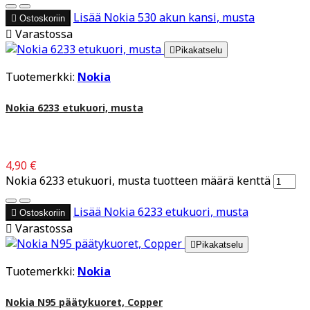
Lisää
Nokia 530 akun kansi, musta

Ostoskoriin

Varastossa

Pikakatselu
Tuotemerkki:
Nokia
Nokia 6233 etukuori, musta
4,90 €
Nokia 6233 etukuori, musta tuotteen määrä kenttä
Lisää
Nokia 6233 etukuori, musta

Ostoskoriin

Varastossa

Pikakatselu
Tuotemerkki:
Nokia
Nokia N95 päätykuoret, Copper