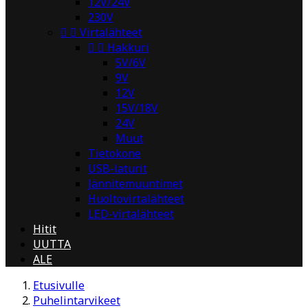
12V/24V
230V


Virtalähteet


Hakkuri
5V/6V
9V
12V
15V/18V
24V
Muut
Tietokone
USB-laturit
Jännitemuuntimet
Huoltovirtalähteet
LED-virtalähteet
Hitit
UUTTA
ALE
Etusivulle
Puhelintarvikeet