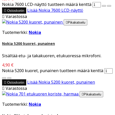
Nokia 7600 LCD-näyttö tuotteen määrä kenttä
Lisää
Nokia 7600 LCD-näyttö

Ostoskoriin

Varastossa

Pikakatselu
Tuotemerkki:
Nokia
Nokia 5200 kuoret, punainen
Sisältää etu- ja takakuoren, etukuoressa mikrofoni.
4,90 €
Nokia 5200 kuoret, punainen tuotteen määrä kenttä
Lisää
Nokia 5200 kuoret, punainen

Ostoskoriin

Varastossa

Pikakatselu
Tuotemerkki:
Nokia