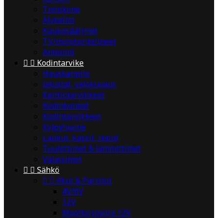
Tietokone
Älykellot
Kaukosäätimet
TV/monitoritelineet
Antennit


Kodintarvike
Hauskanpito
Jalustat, valokuvaus
Keittiötarvikkeet
Kodinkoneet
Kodintarvikkeet
Kylpyhuone
Laukut, kassit, reput
Tuulettimet & lämmittimet
Valaisimet


Sähkö


Akut & Paristot
4V/6V
12V
Moottoripyörä 12V