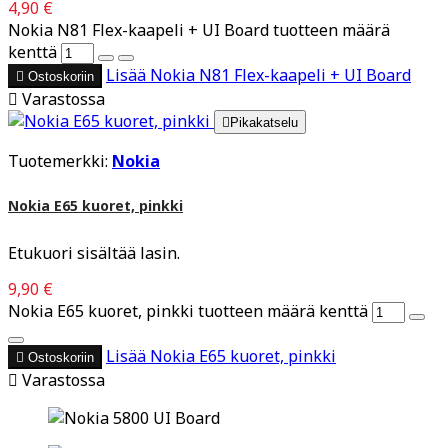
4,90 €
Nokia N81 Flex-kaapeli + UI Board tuotteen määrä
kenttä
Lisää
Nokia N81 Flex-kaapeli + UI Board

Ostoskoriin

Varastossa

Pikakatselu
Tuotemerkki:
Nokia
Nokia E65 kuoret, pinkki
Etukuori sisältää lasin.
9,90 €
Nokia E65 kuoret, pinkki tuotteen määrä kenttä
Lisää
Nokia E65 kuoret, pinkki

Ostoskoriin

Varastossa