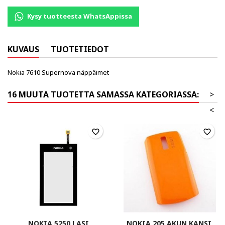
Kysy tuotteesta WhatsAppissa
KUVAUS
TUOTETIEDOT
Nokia 7610 Supernova näppäimet
16 MUUTA TUOTETTA SAMASSA KATEGORIASSA:
>
<
favorite_border
favorite_border
NOKIA 5250 LASI
NOKIA 205 AKUN KANSI,