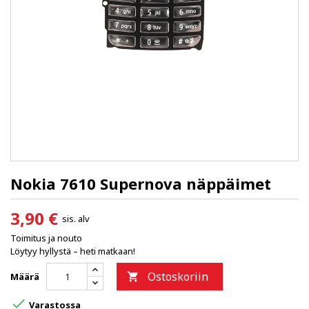
Nokia 7610 Supernova näppäimet
3,90 €
sis. alv
Toimitus ja nouto
Löytyy hyllystä – heti matkaan!
Ostoskoriin
Määrä


Varastossa