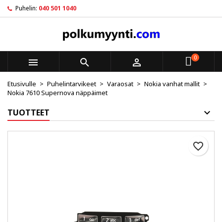
Puhelin:
040 501 1040
×
×
×
My wishlists
Luo toivelista
Kirjaudu sisään
Create new list
add_circle_outline
Sinun pitää olla kirjautunut jotta voit lisätä tuotteita
Toivelistan nimi
toivelistalle.
0



Etusivulle
Puhelintarvikeet
Varaosat
Nokia vanhat mallit
Peruuta
Kirjaudu sisään
Nokia 7610 Supernova näppäimet
Peruuta
Luo toivelista
TUOTTEET
favorite_border