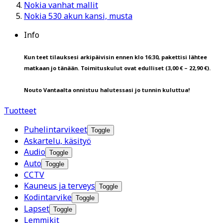
Nokia vanhat mallit
Nokia 530 akun kansi, musta
Info
Kun teet tilauksesi arkipäivisin ennen klo 16:30, pakettisi lähtee
matkaan jo tänään. Toimituskulut ovat edulliset (3,00 € – 22,90 €).
Nouto Vantaalta onnistuu halutessasi jo tunnin kuluttua!
Tuotteet
Puhelintarvikeet
Toggle
Askartelu, käsityö
Audio
Toggle
Auto
Toggle
CCTV
Kauneus ja terveys
Toggle
Kodintarvike
Toggle
Lapset
Toggle
Lemmikit