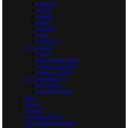
Samsung
iPhone
Huawei
Xiaomi
Motorola
muut
Universal


Varaosat
Näytöt
Nokia vanhat mallit
muut vanhat mallit
iPhone (3/4/5/6)


Kuulokkeet, HF
Kuulokkeet
HF vanhat mallit
Akut
Laturit
Kaapelit
Huoltotarvikkeet
Muut puhelintarvikkeet