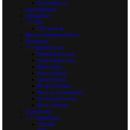
Paristokotelot
Aurinkokenno
Jatkojohdot


LED
LED-nauhat
Moottorikondensaattorit
Pistokkeet


Sähköliittimet
Krokotiililiittimet
Haarukkaliittimet
Pääteholkit
Pyöröliittimet
Lattaliittimet
Rengasliittimet
Pika- ja jatkoliittimet
Vesitiiviit liittimet
Muut liittimet
Tunnistimet


Tuulettimet
12V/24V