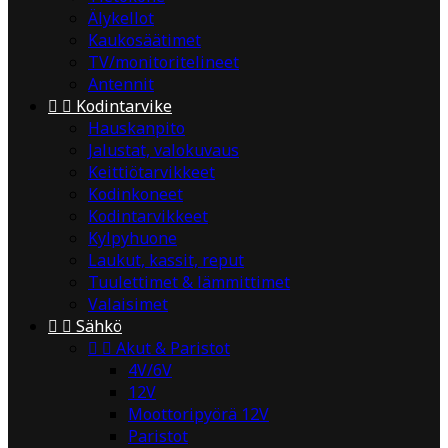
Älykellot
Kaukosäätimet
TV/monitoritelineet
Antennit


Kodintarvike
Hauskanpito
Jalustat, valokuvaus
Keittiötarvikkeet
Kodinkoneet
Kodintarvikkeet
Kylpyhuone
Laukut, kassit, reput
Tuulettimet & lämmittimet
Valaisimet


Sähkö


Akut & Paristot
4V/6V
12V
Moottoripyörä 12V
Paristot