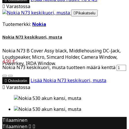

Varastossa

Pikakatselu
Tuotemerkki:
Nokia
Nokia N73 keskikuori, musta
Nokia N73 B Cover Assy black, Middlehousing DC-Jack,
Loudspeaker, Micro, Simcard Holder, Camera Window,
4,90 €
Powerkey, IRDA Window.
Nokia N73 keskikuori, musta tuotteen määrä kenttä
Lisää
Nokia N73 keskikuori, musta

Ostoskoriin

Varastossa
Tilaaminen
Tilaaminen

