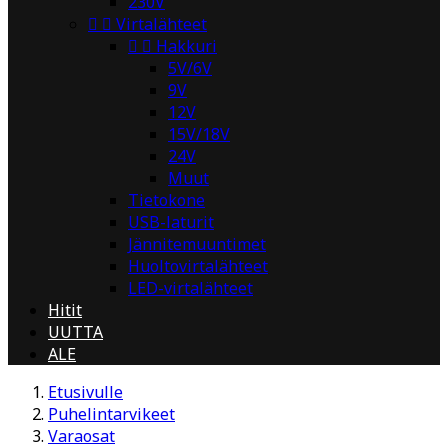
230V


Virtalähteet


Hakkuri
5V/6V
9V
12V
15V/18V
24V
Muut
Tietokone
USB-laturit
Jännitemuuntimet
Huoltovirtalähteet
LED-virtalähteet
Hitit
UUTTA
ALE
Etusivulle
Puhelintarvikeet
Varaosat