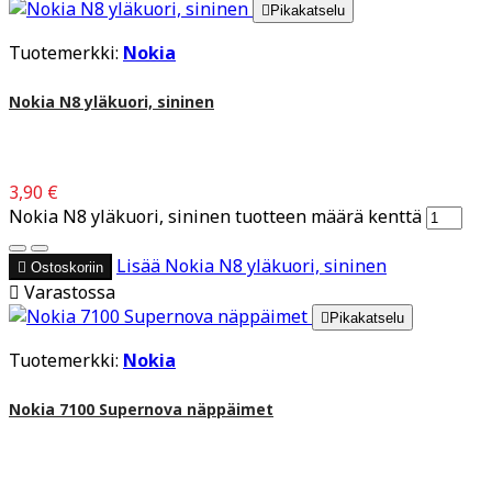

Pikakatselu
Tuotemerkki:
Nokia
Nokia N8 yläkuori, sininen
3,90 €
Nokia N8 yläkuori, sininen tuotteen määrä kenttä
Lisää
Nokia N8 yläkuori, sininen

Ostoskoriin

Varastossa

Pikakatselu
Tuotemerkki:
Nokia
Nokia 7100 Supernova näppäimet