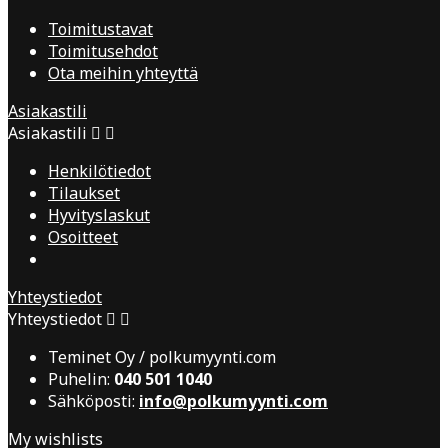
Toimitustavat
Toimitusehdot
Ota meihin yhteyttä
Asiakastili
Asiakastili


Henkilötiedot
Tilaukset
Hyvityslaskut
Osoitteet
Yhteystiedot
Yhteystiedot


Teminet Oy / polkumyynti.com
Puhelin:
040 501 1040
Sähköposti:
info@polkumyynti.com
My wishlists