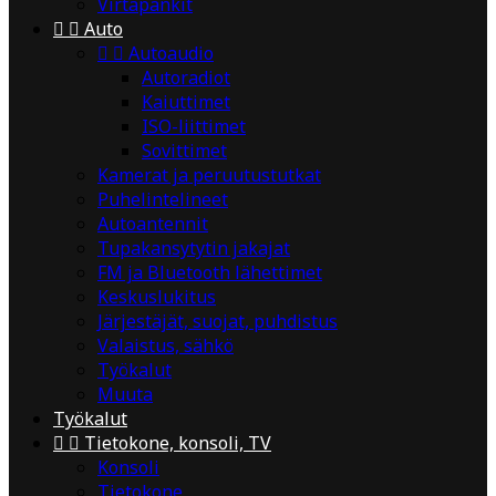
Virtapankit


Auto


Autoaudio
Autoradiot
Kaiuttimet
ISO-liittimet
Sovittimet
Kamerat ja peruutustutkat
Puhelintelineet
Autoantennit
Tupakansytytin jakajat
FM ja Bluetooth lähettimet
Keskuslukitus
Järjestäjät, suojat, puhdistus
Valaistus, sähkö
Työkalut
Muuta
Työkalut


Tietokone, konsoli, TV
Konsoli
Tietokone