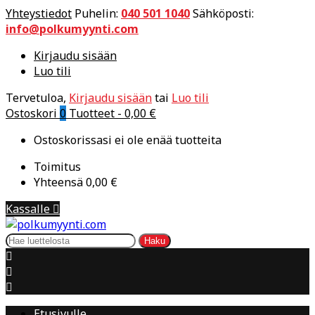
Yhteystiedot
Puhelin:
040 501 1040
Sähköposti:
info@polkumyynti.com
Kirjaudu sisään
Luo tili
Tervetuloa,
Kirjaudu sisään
tai
Luo tili
Ostoskori
0
Tuotteet -
0,00 €
Ostoskorissasi ei ole enää tuotteita
Toimitus
Yhteensä
0,00 €
Kassalle

Haku



Etusivulle