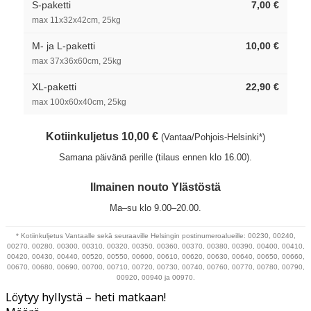
S-paketti
7,00 €
max 11x32x42cm, 25kg
M- ja L-paketti
10,00 €
max 37x36x60cm, 25kg
XL-paketti
22,90 €
max 100x60x40cm, 25kg
Kotiinkuljetus 10,00 €
(Vantaa/Pohjois-Helsinki*)
Samana päivänä perille (tilaus ennen klo 16.00).
Ilmainen nouto Ylästöstä
Ma–su klo 9.00–20.00.
* Kotiinkuljetus Vantaalle sekä seuraaville Helsingin postinumeroalueille: 00230, 00240,
00270, 00280, 00300, 00310, 00320, 00350, 00360, 00370, 00380, 00390, 00400, 00410,
00420, 00430, 00440, 00520, 00550, 00600, 00610, 00620, 00630, 00640, 00650, 00660,
00670, 00680, 00690, 00700, 00710, 00720, 00730, 00740, 00760, 00770, 00780, 00790,
00920, 00940 ja 00970.
Löytyy hyllystä – heti matkaan!