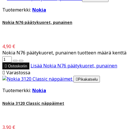
Tuotemerkki:
Nokia
Nokia N76 päätykuoret, punainen
4,90 €
Nokia N76 päätykuoret, punainen tuotteen määrä kenttä
Lisää
Nokia N76 päätykuoret, punainen

Ostoskoriin

Varastossa

Pikakatselu
Tuotemerkki:
Nokia
Nokia 3120 Classic näppäimet
3,90 €