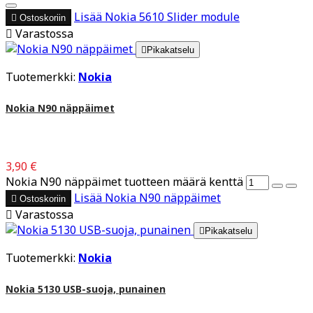
Lisää
Nokia 5610 Slider module

Ostoskoriin

Varastossa

Pikakatselu
Tuotemerkki:
Nokia
Nokia N90 näppäimet
3,90 €
Nokia N90 näppäimet tuotteen määrä kenttä
Lisää
Nokia N90 näppäimet

Ostoskoriin

Varastossa

Pikakatselu
Tuotemerkki:
Nokia
Nokia 5130 USB-suoja, punainen