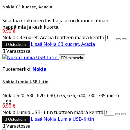
Nokia C3 kuoret, Acacia
Sisältää etukuoren lasilla ja akun kannen, ilman
näppäimiä ja keskikuorta.
9,90 €
Nokia C3 kuoret, Acacia tuotteen määrä kenttä
Lisää
Nokia C3 kuoret, Acacia

Ostoskoriin

Varastossa

Pikakatselu
Tuotemerkki:
Nokia
Nokia Lumia USB-liitin
Nokia 520, 530, 620, 630, 635, 636, 640, 730, 735 micro
USB
0,90 €
Nokia Lumia USB-liitin tuotteen määrä kenttä
Lisää
Nokia Lumia USB-liitin

Ostoskoriin

Varastossa