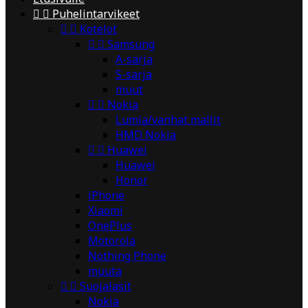


Puhelintarvikeet


Kotelot


Samsung
A-sarja
S-sarja
muut


Nokia
Lumia/vanhat mallit
HMD Nokia


Huawei
Huawei
Honor
iPhone
Xiaomi
OnePlus
Motorola
Nothing Phone
muuta


Suojalasit
Nokia