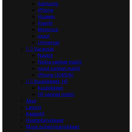
Samsung
iPhone
Huawei
Xiaomi
Motorola
muut
Universal


Varaosat
Näytöt
Nokia vanhat mallit
muut vanhat mallit
iPhone (3/4/5/6)


Kuulokkeet, HF
Kuulokkeet
HF vanhat mallit
Akut
Laturit
Kaapelit
Huoltotarvikkeet
Muut puhelintarvikkeet