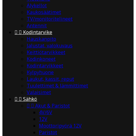
Älykellot
Kaukosäätimet
TV/monitoritelineet
Antennit


Kodintarvike
Hauskanpito
Jalustat, valokuvaus
Keittiötarvikkeet
Kodinkoneet
Kodintarvikkeet
Kylpyhuone
Laukut, kassit, reput
Tuulettimet & lämmittimet
Valaisimet


Sähkö


Akut & Paristot
4V/6V
12V
Moottoripyörä 12V
Paristot