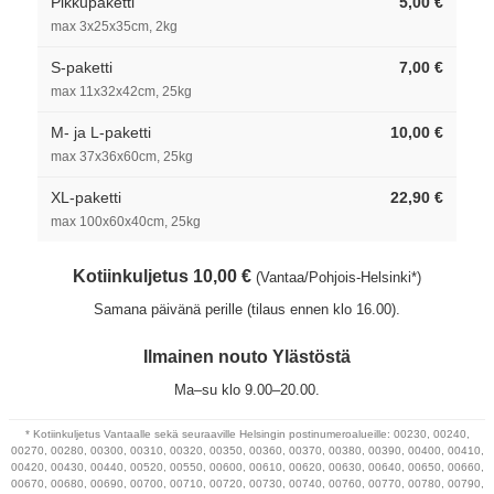
Pikkupaketti
5,00 €
max 3x25x35cm, 2kg
S-paketti
7,00 €
max 11x32x42cm, 25kg
M- ja L-paketti
10,00 €
max 37x36x60cm, 25kg
XL-paketti
22,90 €
max 100x60x40cm, 25kg
Kotiinkuljetus 10,00 €
(Vantaa/Pohjois-Helsinki*)
Samana päivänä perille (tilaus ennen klo 16.00).
Ilmainen nouto Ylästöstä
Ma–su klo 9.00–20.00.
* Kotiinkuljetus Vantaalle sekä seuraaville Helsingin postinumeroalueille: 00230, 00240,
00270, 00280, 00300, 00310, 00320, 00350, 00360, 00370, 00380, 00390, 00400, 00410,
00420, 00430, 00440, 00520, 00550, 00600, 00610, 00620, 00630, 00640, 00650, 00660,
00670, 00680, 00690, 00700, 00710, 00720, 00730, 00740, 00760, 00770, 00780, 00790,