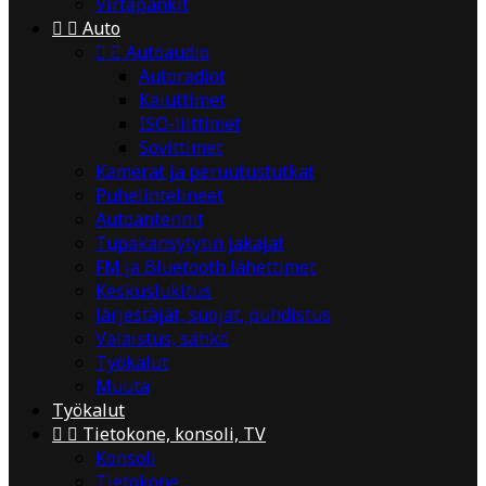
Virtapankit


Auto


Autoaudio
Autoradiot
Kaiuttimet
ISO-liittimet
Sovittimet
Kamerat ja peruutustutkat
Puhelintelineet
Autoantennit
Tupakansytytin jakajat
FM ja Bluetooth lähettimet
Keskuslukitus
Järjestäjät, suojat, puhdistus
Valaistus, sähkö
Työkalut
Muuta
Työkalut


Tietokone, konsoli, TV
Konsoli
Tietokone