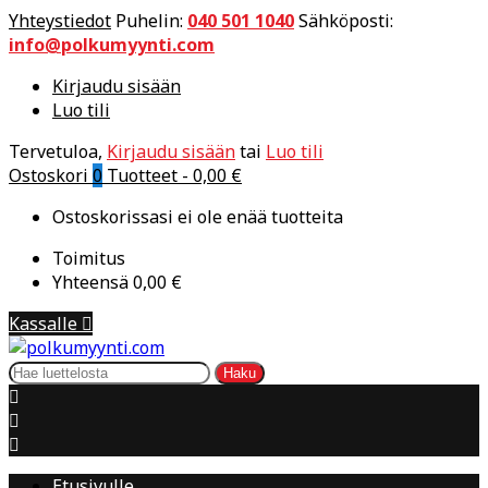
Yhteystiedot
Puhelin:
040 501 1040
Sähköposti:
info@polkumyynti.com
Kirjaudu sisään
Luo tili
Tervetuloa,
Kirjaudu sisään
tai
Luo tili
Ostoskori
0
Tuotteet -
0,00 €
Ostoskorissasi ei ole enää tuotteita
Toimitus
Yhteensä
0,00 €
Kassalle

Haku



Etusivulle