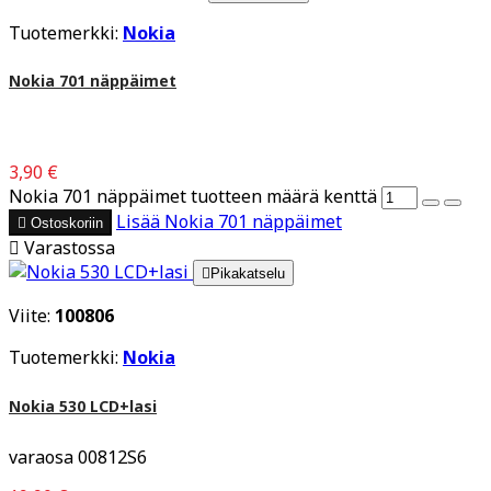
Tuotemerkki:
Nokia
Nokia 701 näppäimet
3,90 €
Nokia 701 näppäimet tuotteen määrä kenttä
Lisää
Nokia 701 näppäimet

Ostoskoriin

Varastossa

Pikakatselu
Viite:
100806
Tuotemerkki:
Nokia
Nokia 530 LCD+lasi
varaosa 00812S6