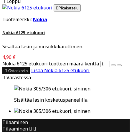

Loppu

Pikakatselu
Tuotemerkki:
Nokia
Nokia 6125 etukuori
Sisältää lasin ja musiikkikaiuttimen.
4,90 €
Nokia 6125 etukuori tuotteen määrä kenttä
Lisää
Nokia 6125 etukuori

Ostoskoriin

Varastossa
Sisältää lasin kosketuspaneelilla.
Tilaaminen
Tilaaminen

