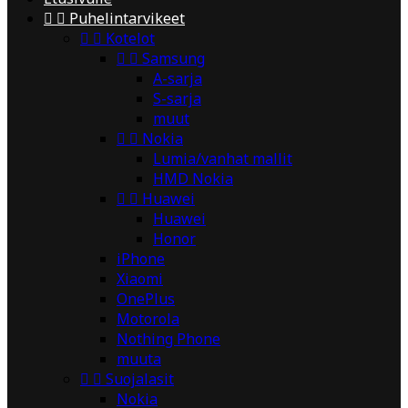


Puhelintarvikeet


Kotelot


Samsung
A-sarja
S-sarja
muut


Nokia
Lumia/vanhat mallit
HMD Nokia


Huawei
Huawei
Honor
iPhone
Xiaomi
OnePlus
Motorola
Nothing Phone
muuta


Suojalasit
Nokia