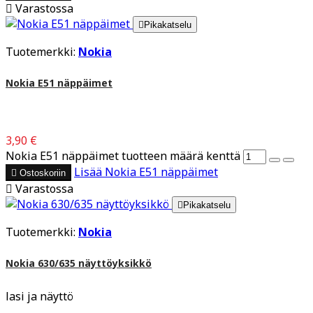

Varastossa

Pikakatselu
Tuotemerkki:
Nokia
Nokia E51 näppäimet
3,90 €
Nokia E51 näppäimet tuotteen määrä kenttä
Lisää
Nokia E51 näppäimet

Ostoskoriin

Varastossa

Pikakatselu
Tuotemerkki:
Nokia
Nokia 630/635 näyttöyksikkö
lasi ja näyttö