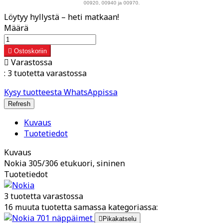
00920, 00940 ja 00970.
Löytyy hyllystä – heti matkaan!
Määrä

Ostoskoriin

Varastossa
:
3 tuotetta varastossa
Kysy tuotteesta WhatsAppissa
Kuvaus
Tuotetiedot
Kuvaus
Nokia 305/306 etukuori, sininen
Tuotetiedot
3 tuotetta varastossa
16 muuta tuotetta samassa kategoriassa:

Pikakatselu