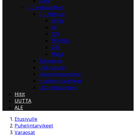
230V


Virtalähteet


Hakkuri
5V/6V
9V
12V
15V/18V
24V
Muut
Tietokone
USB-laturit
Jännitemuuntimet
Huoltovirtalähteet
LED-virtalähteet
Hitit
UUTTA
ALE
Etusivulle
Puhelintarvikeet
Varaosat