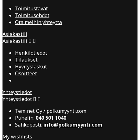
Toimitustavat
Toimitusehdot
Ota meihin yhteyttä
Asiakastili
Asiakastili


Henkilötiedot
Tilaukset
Hyvityslaskut
Osoitteet
Yhteystiedot
Yhteystiedot


Teminet Oy / polkumyynti.com
Puhelin:
040 501 1040
Sähköposti:
info@polkumyynti.com
My wishlists