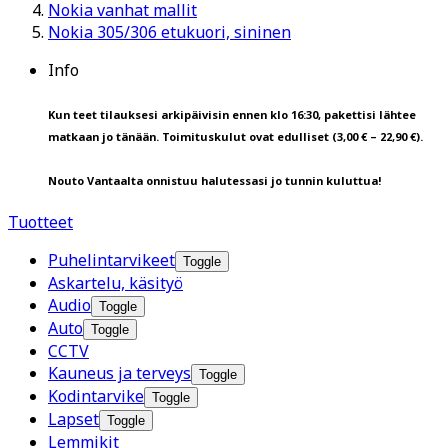
Nokia vanhat mallit
Nokia 305/306 etukuori, sininen
Info
Kun teet tilauksesi arkipäivisin ennen klo 16:30, pakettisi lähtee
matkaan jo tänään. Toimituskulut ovat edulliset (3,00 € – 22,90 €).
Nouto Vantaalta onnistuu halutessasi jo tunnin kuluttua!
Tuotteet
Puhelintarvikeet
Toggle
Askartelu, käsityö
Audio
Toggle
Auto
Toggle
CCTV
Kauneus ja terveys
Toggle
Kodintarvike
Toggle
Lapset
Toggle
Lemmikit