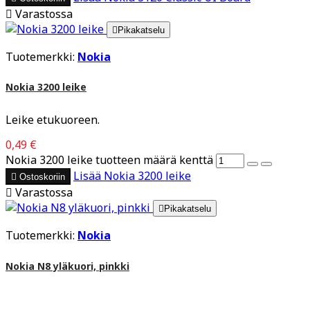

Varastossa

Pikakatselu
Tuotemerkki:
Nokia
Nokia 3200 leike
Leike etukuoreen.
0,49 €
Nokia 3200 leike tuotteen määrä kenttä
Lisää
Nokia 3200 leike

Ostoskoriin

Varastossa

Pikakatselu
Tuotemerkki:
Nokia
Nokia N8 yläkuori, pinkki