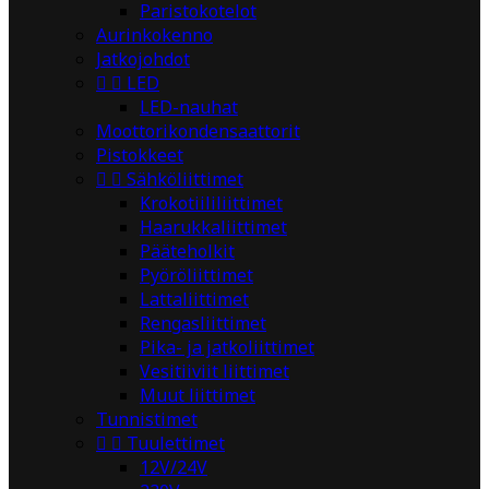
Paristokotelot
Aurinkokenno
Jatkojohdot


LED
LED-nauhat
Moottorikondensaattorit
Pistokkeet


Sähköliittimet
Krokotiililiittimet
Haarukkaliittimet
Pääteholkit
Pyöröliittimet
Lattaliittimet
Rengasliittimet
Pika- ja jatkoliittimet
Vesitiiviit liittimet
Muut liittimet
Tunnistimet


Tuulettimet
12V/24V