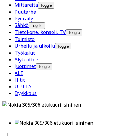
Mittareita
Toggle
Puutarha
Pyöräily
Sähkö
Toggle
Tietokone, konsoli, TV
Toggle
Toimisto
Urheilu ja ulkoilu
Toggle
Työkalut
Älytuotteet
Juottimet
Toggle
ALE
Hitit
UUTTA
Dyykkaus


