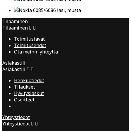
Tilaaminen
Tilaaminen


Toimitustavat
Toimitusehdot
Ota meihin yhteyttä
Asiakastili
Asiakastili


Henkilötiedot
Tilaukset
Hyvityslaskut
Osoitteet
Yhteystiedot
Yhteystiedot

