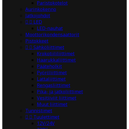
Paristokotelot
Aurinkokenno
Jatkojohdot


LED
LED-nauhat
Moottorikondensaattorit
Pistokkeet


Sähköliittimet
Krokotiililiittimet
Haarukkaliittimet
Pääteholkit
Pyöröliittimet
Lattaliittimet
Rengasliittimet
Pika- ja jatkoliittimet
Vesitiiviit liittimet
Muut liittimet
Tunnistimet


Tuulettimet
12V/24V