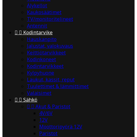
Älykellot
Kaukosäätimet
TV/monitoritelineet
Antennit


Kodintarvike
Hauskanpito
Jalustat, valokuvaus
Keittiötarvikkeet
Kodinkoneet
Kodintarvikkeet
Kylpyhuone
Laukut, kassit, reput
Tuulettimet & lämmittimet
Valaisimet


Sähkö


Akut & Paristot
4V/6V
12V
Moottoripyörä 12V
Paristot