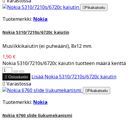

Varastossa

Pikakatselu
Tuotemerkki:
Nokia
Nokia 5310/7210s/6720c kaiutin
Musiikkikaiutin (ei puheääni), 8x12 mm.
1,90 €
Nokia 5310/7210s/6720c kaiutin tuotteen määrä kenttä
Lisää
Nokia 5310/7210s/6720c kaiutin

Ostoskoriin

Varastossa

Pikakatselu
Tuotemerkki:
Nokia
Nokia 6760 slide liukumekanismi