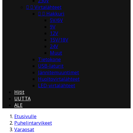
230V


Virtalähteet


Hakkuri
5V/6V
9V
12V
15V/18V
24V
Muut
Tietokone
USB-laturit
Jännitemuuntimet
Huoltovirtalähteet
LED-virtalähteet
Hitit
UUTTA
ALE
Etusivulle
Puhelintarvikeet
Varaosat