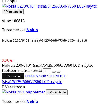

Loppu

Pikakatselu
Viite:
100813
Tuotemerkki:
Nokia
Nokia 5200/6101 (sisä)/6125/6060/7360 LCD-näyttö
9,90 €
Nokia 5200/6101 (sisä)/6125/6060/7360 LCD-näyttö
tuotteen määrä kenttä
Lisää
Nokia 5200/6101

Ostoskoriin
(sisä)/6125/6060/7360 LCD-näyttö

Varastossa

Pikakatselu
Tuotemerkki:
Nokia