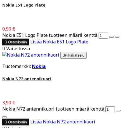
Nokia E51 Logo Plate
0,90 €
Nokia E51 Logo Plate tuotteen määrä kenttä
Lisää
Nokia E51 Logo Plate

Ostoskoriin

Varastossa

Pikakatselu
Tuotemerkki:
Nokia
Nokia N72 antennikuori
3,90 €
Nokia N72 antennikuori tuotteen määrä kenttä
Lisää
Nokia N72 antennikuori

Ostoskoriin