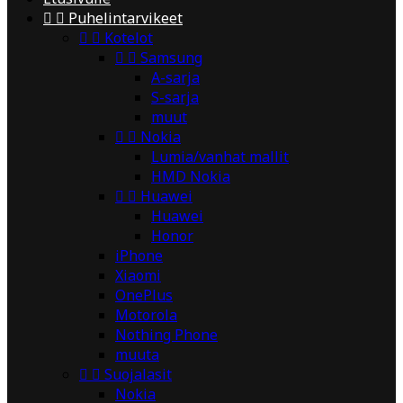


Puhelintarvikeet


Kotelot


Samsung
A-sarja
S-sarja
muut


Nokia
Lumia/vanhat mallit
HMD Nokia


Huawei
Huawei
Honor
iPhone
Xiaomi
OnePlus
Motorola
Nothing Phone
muuta


Suojalasit
Nokia