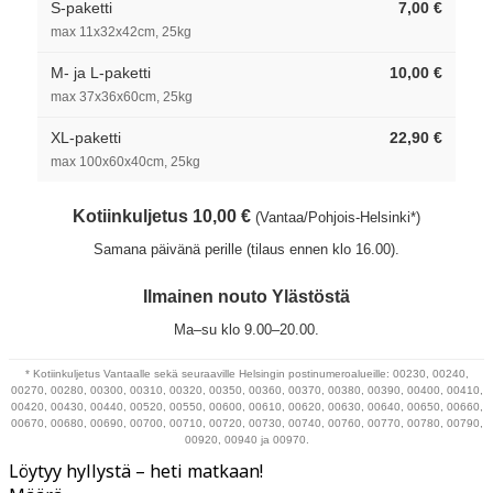
S-paketti
7,00 €
max 11x32x42cm, 25kg
M- ja L-paketti
10,00 €
max 37x36x60cm, 25kg
XL-paketti
22,90 €
max 100x60x40cm, 25kg
Kotiinkuljetus 10,00 €
(Vantaa/Pohjois-Helsinki*)
Samana päivänä perille (tilaus ennen klo 16.00).
Ilmainen nouto Ylästöstä
Ma–su klo 9.00–20.00.
* Kotiinkuljetus Vantaalle sekä seuraaville Helsingin postinumeroalueille: 00230, 00240,
00270, 00280, 00300, 00310, 00320, 00350, 00360, 00370, 00380, 00390, 00400, 00410,
00420, 00430, 00440, 00520, 00550, 00600, 00610, 00620, 00630, 00640, 00650, 00660,
00670, 00680, 00690, 00700, 00710, 00720, 00730, 00740, 00760, 00770, 00780, 00790,
00920, 00940 ja 00970.
Löytyy hyllystä – heti matkaan!