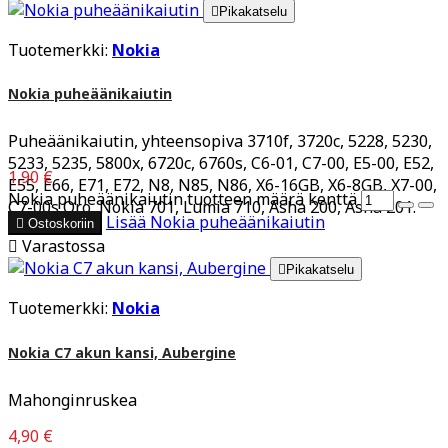

Pikakatselu
Tuotemerkki:
Nokia
Nokia puheäänikaiutin
Puheäänikaiutin, yhteensopiva 3710f, 3720c, 5228, 5230,
5233, 5235, 5800x, 6720c, 6760s, C6-01, C7-00, E5-00, E52,
1,90 €
E55, E66, E71, E72, N8, N85, N86, X6-16GB, X6-8GB, X7-00,
Nokia puheäänikaiutin tuotteen määrä kenttä
C7-00s Oro, Nokia 701, Lumia 710, Asha 200, Asha 201.
Lisää
Nokia puheäänikaiutin

Ostoskoriin

Varastossa

Pikakatselu
Tuotemerkki:
Nokia
Nokia C7 akun kansi, Aubergine
Mahonginruskea
4,90 €