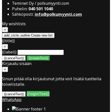
Teminet Oy / polkumyynti.com
Puhelin:
040 501 1040
Sähköposti:
info@polkumyynti.com
My wishlists
×
add_circle_outline
Create new list
((title))
×
((label))
((cancelText))
((createText))
Kirjaudu sisään
×
Sinun pitää olla kirjautunut jotta voit lisätä tuotteita
toivelistalle.
((loginText))
((cancelText))
WhatsApp