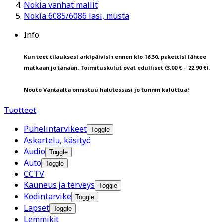
Nokia vanhat mallit
Nokia 6085/6086 lasi, musta
Info
Kun teet tilauksesi arkipäivisin ennen klo 16:30, pakettisi lähtee
matkaan jo tänään. Toimituskulut ovat edulliset (3,00 € – 22,90 €).
Nouto Vantaalta onnistuu halutessasi jo tunnin kuluttua!
Tuotteet
Puhelintarvikeet
Toggle
Askartelu, käsityö
Audio
Toggle
Auto
Toggle
CCTV
Kauneus ja terveys
Toggle
Kodintarvike
Toggle
Lapset
Toggle
Lemmikit