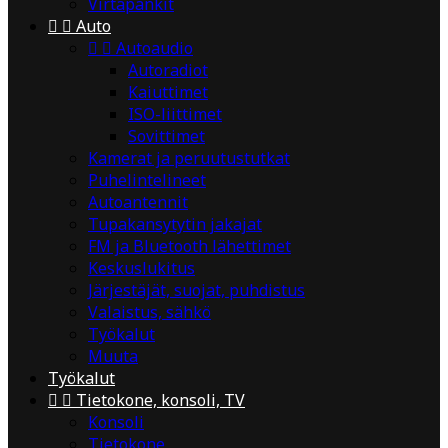
Virtapankit


Auto


Autoaudio
Autoradiot
Kaiuttimet
ISO-liittimet
Sovittimet
Kamerat ja peruutustutkat
Puhelintelineet
Autoantennit
Tupakansytytin jakajat
FM ja Bluetooth lähettimet
Keskuslukitus
Järjestäjät, suojat, puhdistus
Valaistus, sähkö
Työkalut
Muuta
Työkalut


Tietokone, konsoli, TV
Konsoli
Tietokone