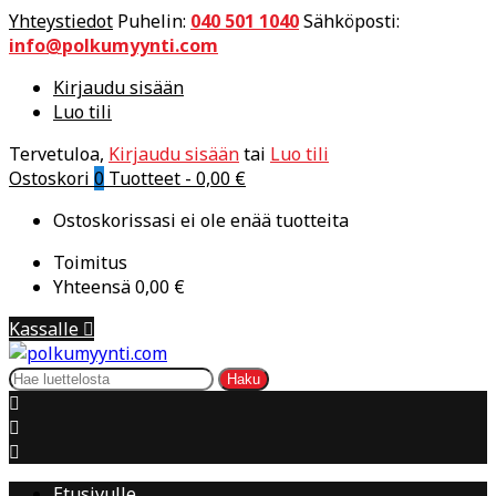
Yhteystiedot
Puhelin:
040 501 1040
Sähköposti:
info@polkumyynti.com
Kirjaudu sisään
Luo tili
Tervetuloa,
Kirjaudu sisään
tai
Luo tili
Ostoskori
0
Tuotteet -
0,00 €
Ostoskorissasi ei ole enää tuotteita
Toimitus
Yhteensä
0,00 €
Kassalle

Haku



Etusivulle