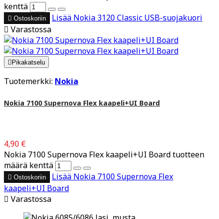
kenttä
Lisää
Nokia 3120 Classic USB-suojakuori

Ostoskoriin

Varastossa

Pikakatselu
Tuotemerkki:
Nokia
Nokia 7100 Supernova Flex kaapeli+UI Board
4,90 €
Nokia 7100 Supernova Flex kaapeli+UI Board tuotteen
määrä kenttä
Lisää
Nokia 7100 Supernova Flex

Ostoskoriin
kaapeli+UI Board

Varastossa