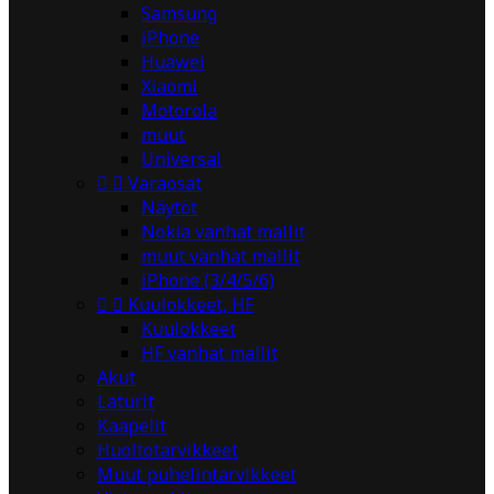
Samsung
iPhone
Huawei
Xiaomi
Motorola
muut
Universal


Varaosat
Näytöt
Nokia vanhat mallit
muut vanhat mallit
iPhone (3/4/5/6)


Kuulokkeet, HF
Kuulokkeet
HF vanhat mallit
Akut
Laturit
Kaapelit
Huoltotarvikkeet
Muut puhelintarvikkeet