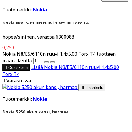
Tuotemerkki:
Nokia
Nokia N8/E5/6110n ruuvi 1.4x5.00 Torx T4
hopea/sininen, varaosa 6300088
0,25 €
Nokia N8/E5/6110n ruuvi 1.4x5.00 Torx T4 tuotteen
määrä kenttä
Lisää
Nokia N8/E5/6110n ruuvi 1.4x5.00

Ostoskoriin
Torx T4

Varastossa

Pikakatselu
Tuotemerkki:
Nokia
Nokia 5250 akun kansi, harmaa