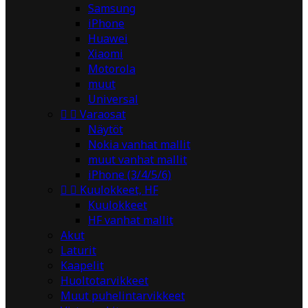
Samsung
iPhone
Huawei
Xiaomi
Motorola
muut
Universal


Varaosat
Näytöt
Nokia vanhat mallit
muut vanhat mallit
iPhone (3/4/5/6)


Kuulokkeet, HF
Kuulokkeet
HF vanhat mallit
Akut
Laturit
Kaapelit
Huoltotarvikkeet
Muut puhelintarvikkeet