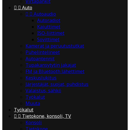
Virtapankit


Auto


Autoaudio
Autoradiot
Kaiuttimet
ISO-liittimet
Sovittimet
Kamerat ja peruutustutkat
Puhelintelineet
Autoantennit
Tupakansytytin jakajat
FM ja Bluetooth lähettimet
Keskuslukitus
Järjestäjät, suojat, puhdistus
Valaistus, sähkö
Työkalut
Muuta
Työkalut


Tietokone, konsoli, TV
Konsoli
Tietokone