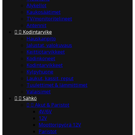
Älykellot
Kaukosäätimet
TV/monitoritelineet
Antennit


Kodintarvike
Hauskanpito
Jalustat, valokuvaus
Keittiötarvikkeet
Kodinkoneet
Kodintarvikkeet
Kylpyhuone
Laukut, kassit, reput
Tuulettimet & lämmittimet
Valaisimet


Sähkö


Akut & Paristot
4V/6V
12V
Moottoripyörä 12V
Paristot