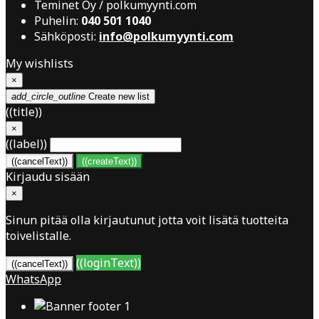
Teminet Oy / polkumyynti.com
Puhelin:
040 501 1040
Sähköposti:
info@polkumyynti.com
My wishlists
×
add_circle_outline
Create new list
((title))
×
((label))
((cancelText))
((createText))
Kirjaudu sisään
×
Sinun pitää olla kirjautunut jotta voit lisätä tuotteita
toivelistalle.
((loginText))
((cancelText))
WhatsApp