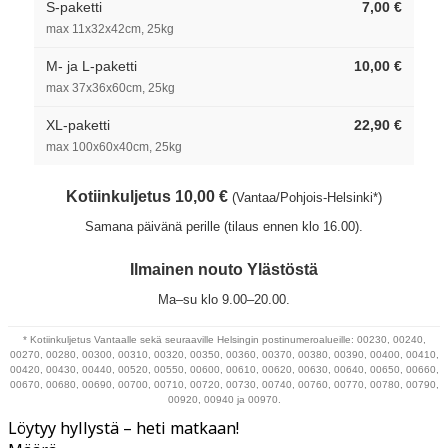
S-paketti
7,00 €
max 11x32x42cm, 25kg
M- ja L-paketti
10,00 €
max 37x36x60cm, 25kg
XL-paketti
22,90 €
max 100x60x40cm, 25kg
Kotiinkuljetus 10,00 €
(Vantaa/Pohjois-Helsinki*)
Samana päivänä perille (tilaus ennen klo 16.00).
Ilmainen nouto Ylästöstä
Ma–su klo 9.00–20.00.
* Kotiinkuljetus Vantaalle sekä seuraaville Helsingin postinumeroalueille: 00230, 00240,
00270, 00280, 00300, 00310, 00320, 00350, 00360, 00370, 00380, 00390, 00400, 00410,
00420, 00430, 00440, 00520, 00550, 00600, 00610, 00620, 00630, 00640, 00650, 00660,
00670, 00680, 00690, 00700, 00710, 00720, 00730, 00740, 00760, 00770, 00780, 00790,
00920, 00940 ja 00970.
Löytyy hyllystä – heti matkaan!