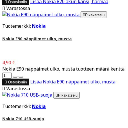
Lisää
Nokia 820 akun kansi, harmaa

Ostoskoriin

Varastossa

Pikakatselu
Tuotemerkki:
Nokia
Nokia E90 näppäimet ulko, musta
4,90 €
Nokia E90 näppäimet ulko, musta tuotteen määrä kenttä
Lisää
Nokia E90 näppäimet ulko, musta

Ostoskoriin

Varastossa

Pikakatselu
Tuotemerkki:
Nokia
Nokia 710 USB-suoja