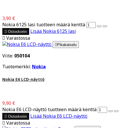
3,90 €
Nokia 6125 lasi tuotteen määrä kenttä
Lisää
Nokia 6125 lasi

Ostoskoriin

Varastossa

Pikakatselu
Viite:
050104
Tuotemerkki:
Nokia
Nokia E6 LCD-näyttö
9,90 €
Nokia E6 LCD-näyttö tuotteen määrä kenttä
Lisää
Nokia E6 LCD-näyttö

Ostoskoriin

Varastossa