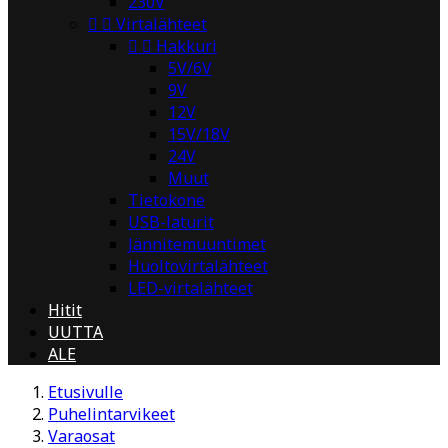
230V


Virtalähteet


Hakkuri
5V/6V
9V
12V
15V/18V
24V
Muut
Tietokone
USB-laturit
Jännitemuuntimet
Huoltovirtalähteet
LED-virtalähteet
Hitit
UUTTA
ALE
Etusivulle
Puhelintarvikeet
Varaosat