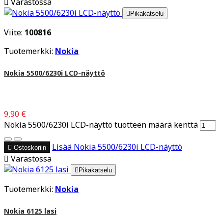

Varastossa

Pikakatselu
Viite:
100816
Tuotemerkki:
Nokia
Nokia 5500/6230i LCD-näyttö
9,90 €
Nokia 5500/6230i LCD-näyttö tuotteen määrä kenttä
Lisää
Nokia 5500/6230i LCD-näyttö

Ostoskoriin

Varastossa

Pikakatselu
Tuotemerkki:
Nokia
Nokia 6125 lasi