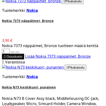

Pikakatselu
Tuotemerkki:
Nokia
Nokia 7373 näppäimet, Bronze
3,90 €
Nokia 7373 näppäimet, Bronze tuotteen määrä kenttä
Lisää
Nokia 7373 näppäimet, Bronze

Ostoskoriin

Varastossa

Pikakatselu
Tuotemerkki:
Nokia
Nokia N73 keskikuori, punainen
Nokia N73 B Cover Assy black, Middlehousing DC-Jack,
Loudspeaker, Micro, Simcard Holder, Camera Window,