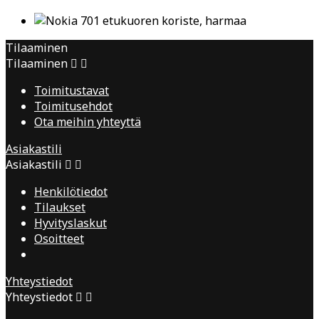
Tilaaminen
Tilaaminen


Toimitustavat
Toimitusehdot
Ota meihin yhteyttä
Asiakastili
Asiakastili


Henkilötiedot
Tilaukset
Hyvityslaskut
Osoitteet
Yhteystiedot
Yhteystiedot

