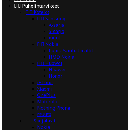


Puhelintarvikeet


Kotelot


Samsung
A-sarja
S-sarja
muut


Nokia
Lumia/vanhat mallit
HMD Nokia


Huawei
Huawei
Honor
iPhone
Xiaomi
OnePlus
Motorola
Nothing Phone
muuta


Suojalasit
Nokia