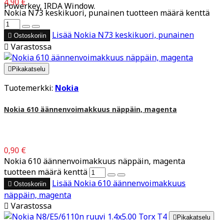
4,90 €
Powerkey, IRDA Window.
Nokia N73 keskikuori, punainen tuotteen määrä kenttä
Lisää
Nokia N73 keskikuori, punainen

Ostoskoriin

Varastossa

Pikakatselu
Tuotemerkki:
Nokia
Nokia 610 äännenvoimakkuus näppäin, magenta
0,90 €
Nokia 610 äännenvoimakkuus näppäin, magenta
tuotteen määrä kenttä
Lisää
Nokia 610 äännenvoimakkuus

Ostoskoriin
näppäin, magenta

Varastossa

Pikakatselu