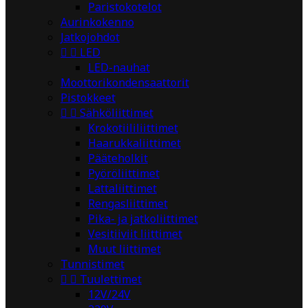
Paristokotelot
Aurinkokenno
Jatkojohdot


LED
LED-nauhat
Moottorikondensaattorit
Pistokkeet


Sähköliittimet
Krokotiililiittimet
Haarukkaliittimet
Pääteholkit
Pyöröliittimet
Lattaliittimet
Rengasliittimet
Pika- ja jatkoliittimet
Vesitiiviit liittimet
Muut liittimet
Tunnistimet


Tuulettimet
12V/24V