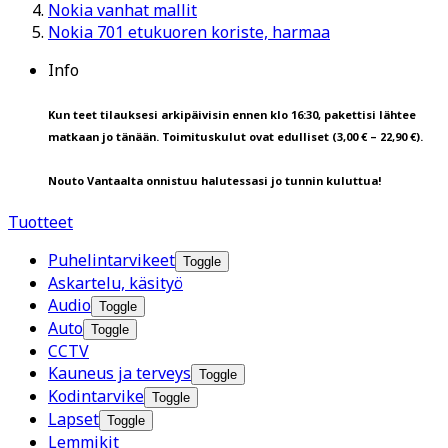
Nokia vanhat mallit
Nokia 701 etukuoren koriste, harmaa
Info
Kun teet tilauksesi arkipäivisin ennen klo 16:30, pakettisi lähtee
matkaan jo tänään. Toimituskulut ovat edulliset (3,00 € – 22,90 €).
Nouto Vantaalta onnistuu halutessasi jo tunnin kuluttua!
Tuotteet
Puhelintarvikeet
Toggle
Askartelu, käsityö
Audio
Toggle
Auto
Toggle
CCTV
Kauneus ja terveys
Toggle
Kodintarvike
Toggle
Lapset
Toggle
Lemmikit