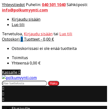
Yhteystiedot
Puhelin:
040 501 1040
Sähköposti:
info@polkumyynti.com
Kirjaudu sisään
Luo tili
Tervetuloa,
Kirjaudu sisään
tai
Luo tili
Ostoskori
0
Tuotteet -
0,00 €
Ostoskorissasi ei ole enää tuotteita
Toimitus
Yhteensä
0,00 €
Kassalle

Haku



Etusivulle