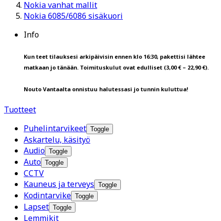
Nokia vanhat mallit
Nokia 6085/6086 sisäkuori
Info
Kun teet tilauksesi arkipäivisin ennen klo 16:30, pakettisi lähtee
matkaan jo tänään. Toimituskulut ovat edulliset (3,00 € – 22,90 €).
Nouto Vantaalta onnistuu halutessasi jo tunnin kuluttua!
Tuotteet
Puhelintarvikeet
Toggle
Askartelu, käsityö
Audio
Toggle
Auto
Toggle
CCTV
Kauneus ja terveys
Toggle
Kodintarvike
Toggle
Lapset
Toggle
Lemmikit