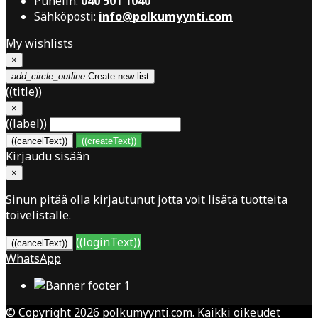
Puhelin:
040 501 1040
Sähköposti:
info@polkumyynti.com
My wishlists
×
add_circle_outline
Create new list
((title))
×
((label))
((cancelText))
((createText))
Kirjaudu sisään
×
Sinun pitää olla kirjautunut jotta voit lisätä tuotteita
toivelistalle.
((loginText))
((cancelText))
WhatsApp
© Copyright 2026 polkumyynti.com. Kaikki oikeudet