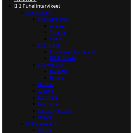


Puhelintarvikeet


Kotelot


Samsung
A-sarja
S-sarja
muut


Nokia
Lumia/vanhat mallit
HMD Nokia


Huawei
Huawei
Honor
iPhone
Xiaomi
OnePlus
Motorola
Nothing Phone
muuta


Suojalasit
Nokia