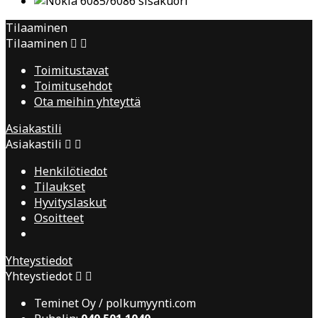
Tilaaminen
Tilaaminen


Toimitustavat
Toimitusehdot
Ota meihin yhteyttä
Asiakastili
Asiakastili


Henkilötiedot
Tilaukset
Hyvityslaskut
Osoitteet
Yhteystiedot
Yhteystiedot


Teminet Oy / polkumyynti.com