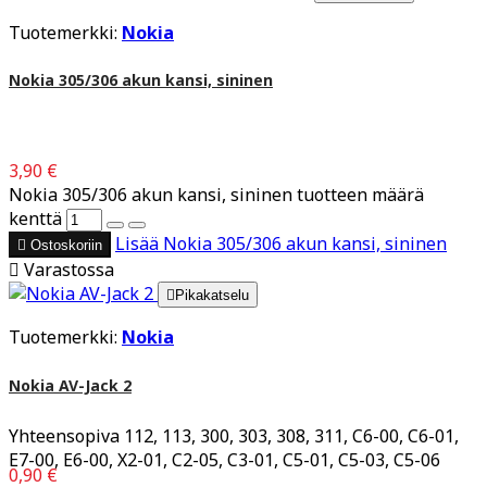
Tuotemerkki:
Nokia
Nokia 305/306 akun kansi, sininen
3,90 €
Nokia 305/306 akun kansi, sininen tuotteen määrä
kenttä
Lisää
Nokia 305/306 akun kansi, sininen

Ostoskoriin

Varastossa

Pikakatselu
Tuotemerkki:
Nokia
Nokia AV-Jack 2
Yhteensopiva 112, 113, 300, 303, 308, 311, C6-00, C6-01,
E7-00, E6-00, X2-01, C2-05, C3-01, C5-01, C5-03, C5-06
0,90 €