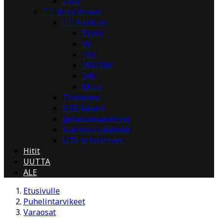
230V


Virtalähteet


Hakkuri
5V/6V
9V
12V
15V/18V
24V
Muut
Tietokone
USB-laturit
Jännitemuuntimet
Huoltovirtalähteet
LED-virtalähteet
Hitit
UUTTA
ALE
Etusivulle
Puhelintarvikeet
Varaosat