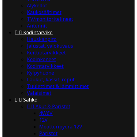
Älykellot
Kaukosäätimet
TV/monitoritelineet
Antennit


Kodintarvike
Hauskanpito
Jalustat, valokuvaus
Keittiötarvikkeet
Kodinkoneet
Kodintarvikkeet
Kylpyhuone
Laukut, kassit, reput
Tuulettimet & lämmittimet
Valaisimet


Sähkö


Akut & Paristot
4V/6V
12V
Moottoripyörä 12V
Paristot