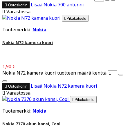
Lisää
Nokia 700 antenni

Ostoskoriin

Varastossa

Pikakatselu
Tuotemerkki:
Nokia
Nokia N72 kamera kuori
1,90 €
Nokia N72 kamera kuori tuotteen määrä kenttä
Lisää
Nokia N72 kamera kuori

Ostoskoriin

Varastossa

Pikakatselu
Tuotemerkki:
Nokia
Nokia 7370 akun kansi, Cool