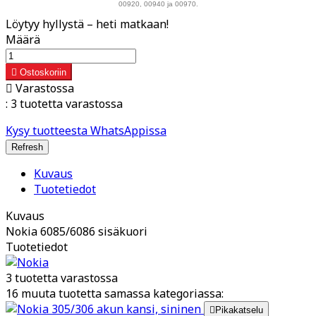
00920, 00940 ja 00970.
Löytyy hyllystä – heti matkaan!
Määrä

Ostoskoriin

Varastossa
:
3 tuotetta varastossa
Kysy tuotteesta WhatsAppissa
Kuvaus
Tuotetiedot
Kuvaus
Nokia 6085/6086 sisäkuori
Tuotetiedot
3 tuotetta varastossa
16 muuta tuotetta samassa kategoriassa:

Pikakatselu