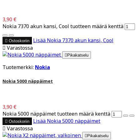
3,90 €
Nokia 7370 akun kansi, Cool tuotteen määrä kenttä
Lisää
Nokia 7370 akun kansi, Cool

Ostoskoriin

Varastossa

Pikakatselu
Tuotemerkki:
Nokia
Nokia 5000 näppäimet
3,90 €
Nokia 5000 näppäimet tuotteen määrä kenttä
Lisää
Nokia 5000 näppäimet

Ostoskoriin

Varastossa

Pikakatselu