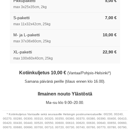
Pikkupaketti
5,00 €
max 3x25x35cm, 2kg
S-paketti
7,00 €
max 11x32x42cm, 25kg
M- ja L-paketti
10,00 €
max 37x36x60cm, 25kg
XL-paketti
22,90 €
max 100x60x40cm, 25kg
Kotiinkuljetus 10,00 €
(Vantaa/Pohjois-Helsinki*)
Samana päivänä perille (tilaus ennen klo 16.00).
Ilmainen nouto Ylästöstä
Ma–su klo 9.00–20.00.
* Kotiinkuljetus Vantaalle sekä seuraaville Helsingin postinumeroalueille: 00230, 00240,
00270, 00280, 00300, 00310, 00320, 00350, 00360, 00370, 00380, 00390, 00400, 00410,
00420, 00430, 00440, 00520, 00550, 00600, 00610, 00620, 00630, 00640, 00650, 00660,
00670, 00680, 00690, 00700, 00710, 00720, 00730, 00740, 00760, 00770, 00780, 00790,