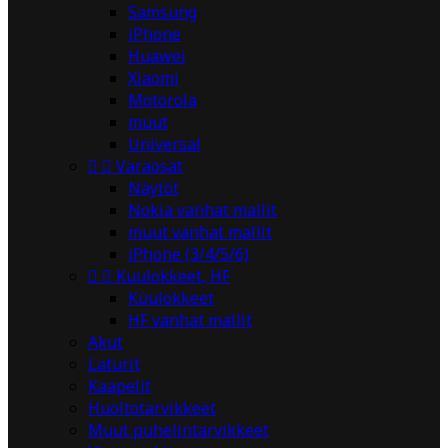
Samsung
iPhone
Huawei
Xiaomi
Motorola
muut
Universal


Varaosat
Näytöt
Nokia vanhat mallit
muut vanhat mallit
iPhone (3/4/5/6)


Kuulokkeet, HF
Kuulokkeet
HF vanhat mallit
Akut
Laturit
Kaapelit
Huoltotarvikkeet
Muut puhelintarvikkeet