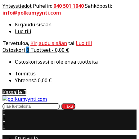
Yhteystiedot
Puhelin:
040 501 1040
Sähköposti:
info@polkumyynti.com
Kirjaudu sisään
Luo tili
Tervetuloa,
Kirjaudu sisään
tai
Luo tili
Ostoskori
0
Tuotteet -
0,00 €
Ostoskorissasi ei ole enää tuotteita
Toimitus
Yhteensä
0,00 €
Kassalle

Haku



Etusivulle