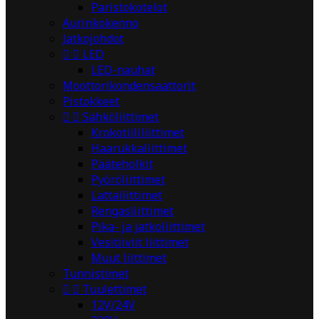
Paristokotelot
Aurinkokenno
Jatkojohdot


LED
LED-nauhat
Moottorikondensaattorit
Pistokkeet


Sähköliittimet
Krokotiililiittimet
Haarukkaliittimet
Pääteholkit
Pyöröliittimet
Lattaliittimet
Rengasliittimet
Pika- ja jatkoliittimet
Vesitiiviit liittimet
Muut liittimet
Tunnistimet


Tuulettimet
12V/24V