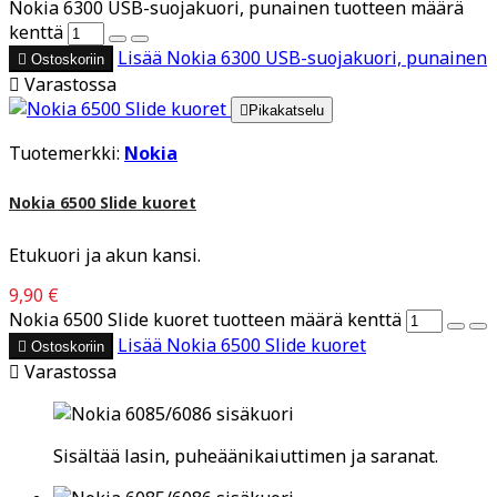
Nokia 6300 USB-suojakuori, punainen tuotteen määrä
kenttä
Lisää
Nokia 6300 USB-suojakuori, punainen

Ostoskoriin

Varastossa

Pikakatselu
Tuotemerkki:
Nokia
Nokia 6500 Slide kuoret
Etukuori ja akun kansi.
9,90 €
Nokia 6500 Slide kuoret tuotteen määrä kenttä
Lisää
Nokia 6500 Slide kuoret

Ostoskoriin

Varastossa
Sisältää lasin, puheäänikaiuttimen ja saranat.