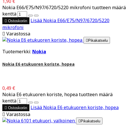
1,90 €
Nokia E66/E75/N97/6720/5220 mikrofoni tuotteen määrä
kenttä
Lisää
Nokia E66/E75/N97/6720/5220

Ostoskoriin
mikrofoni

Varastossa

Pikakatselu
Tuotemerkki:
Nokia
Nokia E6 etukuoren koriste, hopea
0,49 €
Nokia E6 etukuoren koriste, hopea tuotteen määrä
kenttä
Lisää
Nokia E6 etukuoren koriste, hopea

Ostoskoriin

Varastossa

Pikakatselu