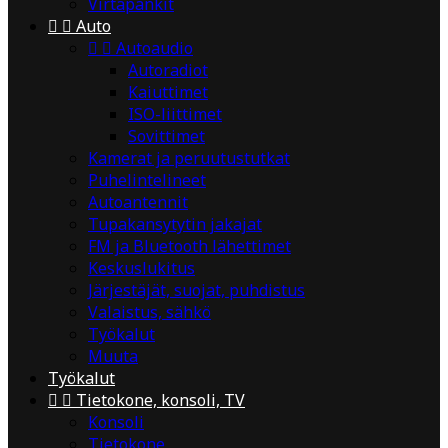
Virtapankit


Auto


Autoaudio
Autoradiot
Kaiuttimet
ISO-liittimet
Sovittimet
Kamerat ja peruutustutkat
Puhelintelineet
Autoantennit
Tupakansytytin jakajat
FM ja Bluetooth lähettimet
Keskuslukitus
Järjestäjät, suojat, puhdistus
Valaistus, sähkö
Työkalut
Muuta
Työkalut


Tietokone, konsoli, TV
Konsoli
Tietokone