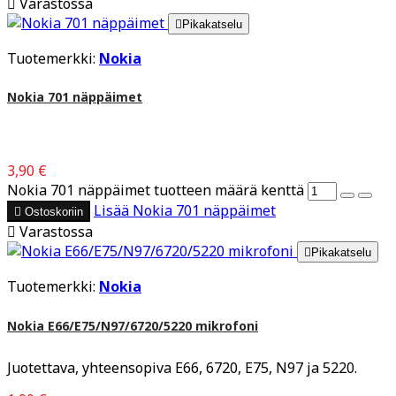

Varastossa

Pikakatselu
Tuotemerkki:
Nokia
Nokia 701 näppäimet
3,90 €
Nokia 701 näppäimet tuotteen määrä kenttä
Lisää
Nokia 701 näppäimet

Ostoskoriin

Varastossa

Pikakatselu
Tuotemerkki:
Nokia
Nokia E66/E75/N97/6720/5220 mikrofoni
Juotettava, yhteensopiva E66, 6720, E75, N97 ja 5220.