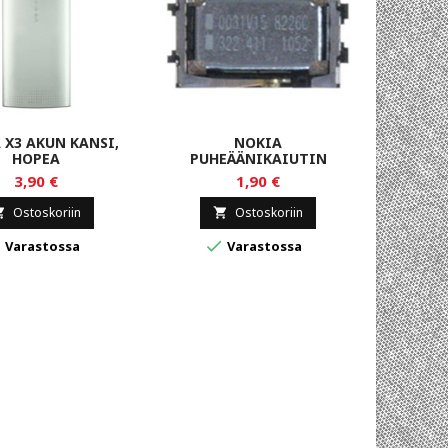
 X3 AKUN KANSI,
NOKIA
NOKIA
HOPEA
PUHEÄÄNIKAIUTIN
3,90 €
1,90 €
Ostoskoriin
Ostoskoriin





Varastossa
Varastossa