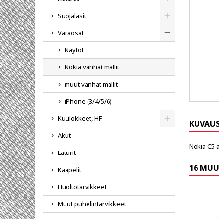
Toggle
Suojalasit
Toggle
Varaosat
Toggle
Näytöt
Nokia vanhat mallit
muut vanhat mallit
iPhone (3/4/5/6)
Kuulokkeet, HF
KUVAU
Toggle
Akut
Nokia C5 
Laturit
16 MUU
Kaapelit
Huoltotarvikkeet
Muut puhelintarvikkeet