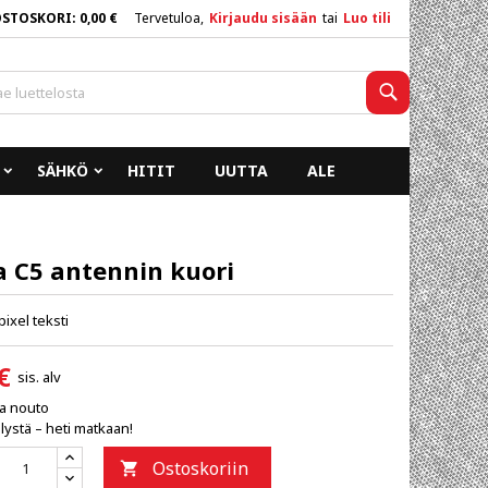
OSTOSKORI
0,00 €
Tervetuloa,
Kirjaudu sisään
tai
Luo tili
×
×
×
Haku
SÄHKÖ
HITIT
UUTTA
ALE
n
a
a C5 antennin kuori
ixel teksti
€
sis. alv
ja nouto
lystä – heti matkaan!
Ostoskoriin
