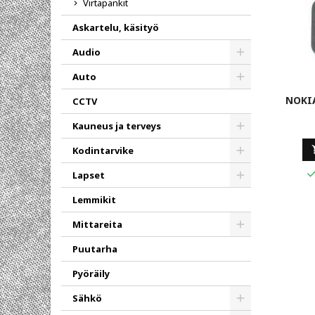
Virtapankit
Askartelu, käsityö
Audio
Toggle
Auto
Toggle
NOKIA
CCTV
Kauneus ja terveys
Toggle
Kodintarvike
Toggle
Lapset
Toggle
Lemmikit
Mittareita
Toggle
Puutarha
Pyöräily
Sähkö