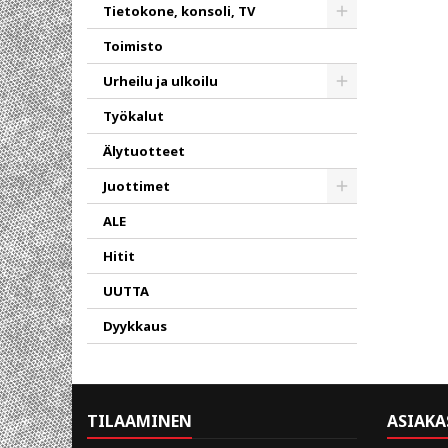
Toggle
Tietokone, konsoli, TV
Toggle
Toimisto
Urheilu ja ulkoilu
Toggle
Työkalut
Älytuotteet
Juottimet
Toggle
ALE
Hitit
UUTTA
Dyykkaus
TILAAMINEN
ASIAKA