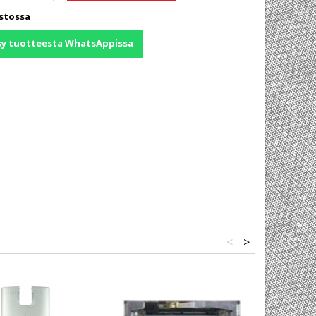
stossa
sy tuotteesta WhatsAppissa
<
>