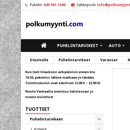
Puhelin:
040 501 1040
Sähköposti:
info@polkumyynt
M
L
K
add_circle_outline
Sin
To
ETUSIVULLE
PUHELINTARVIKEET
AUTO
Etusivulle
Puhelintarvikeet
Varaosat
N
Kun teet tilauksesi arkipäivisin ennen klo
16:30, pakettisi lähtee matkaan jo tänään.
Toimituskulut ovat edulliset (3,00 € – 22,90 €).
Nouto Vantaalta onnistuu halutessasi jo
tunnin kuluttua!
TUOTTEET
Puhelintarvikeet
Toggle
Kotelot