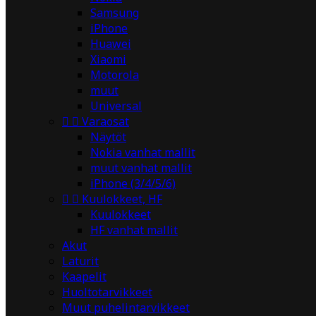
Samsung
iPhone
Huawei
Xiaomi
Motorola
muut
Universal


Varaosat
Näytöt
Nokia vanhat mallit
muut vanhat mallit
iPhone (3/4/5/6)


Kuulokkeet, HF
Kuulokkeet
HF vanhat mallit
Akut
Laturit
Kaapelit
Huoltotarvikkeet
Muut puhelintarvikkeet