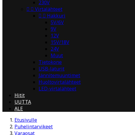
230V


Virtalähteet


Hakkuri
5V/6V
9V
12V
15V/18V
24V
Muut
Tietokone
USB-laturit
Jännitemuuntimet
Huoltovirtalähteet
LED-virtalähteet
Hitit
UUTTA
ALE
Etusivulle
Puhelintarvikeet
Varaosat