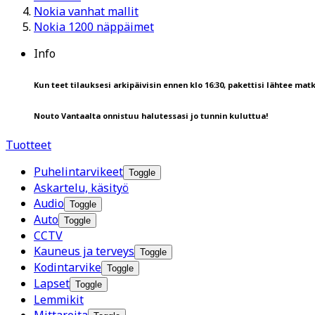
Nokia vanhat mallit
Nokia 1200 näppäimet
Info
Kun teet tilauksesi arkipäivisin ennen klo 16:30, pakettisi lähtee matk
Nouto Vantaalta onnistuu halutessasi jo tunnin kuluttua!
Tuotteet
Puhelintarvikeet
Toggle
Askartelu, käsityö
Audio
Toggle
Auto
Toggle
CCTV
Kauneus ja terveys
Toggle
Kodintarvike
Toggle
Lapset
Toggle
Lemmikit
Mittareita