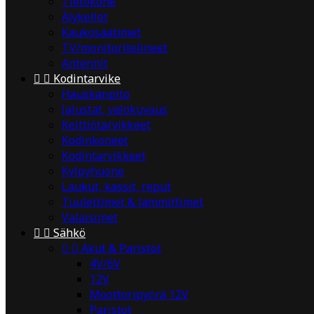
Tietokone
Älykellot
Kaukosäätimet
TV/monitoritelineet
Antennit


Kodintarvike
Hauskanpito
Jalustat, valokuvaus
Keittiötarvikkeet
Kodinkoneet
Kodintarvikkeet
Kylpyhuone
Laukut, kassit, reput
Tuulettimet & lämmittimet
Valaisimet


Sähkö


Akut & Paristot
4V/6V
12V
Moottoripyörä 12V
Paristot