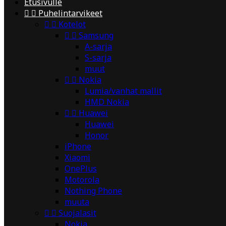
Etusivulle


Puhelintarvikeet


Kotelot


Samsung
A-sarja
S-sarja
muut


Nokia
Lumia/vanhat mallit
HMD Nokia


Huawei
Huawei
Honor
iPhone
Xiaomi
OnePlus
Motorola
Nothing Phone
muuta


Suojalasit
Nokia