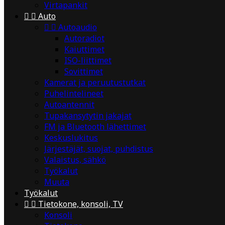
Virtapankit


Auto


Autoaudio
Autoradiot
Kaiuttimet
ISO-liittimet
Sovittimet
Kamerat ja peruutustutkat
Puhelintelineet
Autoantennit
Tupakansytytin jakajat
FM ja Bluetooth lähettimet
Keskuslukitus
Järjestäjät, suojat, puhdistus
Valaistus, sähkö
Työkalut
Muuta
Työkalut


Tietokone, konsoli, TV
Konsoli