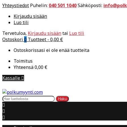
Yhteystiedot
Puhelin:
040 501 1040
Sähköposti:
info@pol
Kirjaudu sisään
Luo tili
Tervetuloa,
Kirjaudu sisään
tai
Luo tili
Ostoskori
0
Tuotteet -
0,00 €
Ostoskorissasi ei ole enää tuotteita
Toimitus
Yhteensä
0,00 €
Kassalle

Haku


