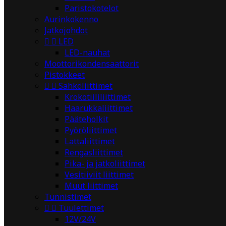
Paristokotelot
Aurinkokenno
Jatkojohdot


LED
LED-nauhat
Moottorikondensaattorit
Pistokkeet


Sähköliittimet
Krokotiililiittimet
Haarukkaliittimet
Pääteholkit
Pyöröliittimet
Lattaliittimet
Rengasliittimet
Pika- ja jatkoliittimet
Vesitiiviit liittimet
Muut liittimet
Tunnistimet


Tuulettimet
12V/24V