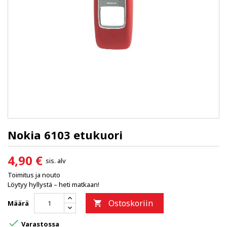
Nokia 6103 etukuori
4,90 €
sis. alv
Toimitus ja nouto
Löytyy hyllystä – heti matkaan!
Ostoskoriin
Määrä


Varastossa