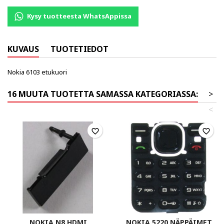
Kysy tuotteesta WhatsAppissa
KUVAUS
TUOTETIEDOT
Nokia 6103 etukuori
16 MUUTA TUOTETTA SAMASSA KATEGORIASSA:
>
<
favorite_border
favorite_border
NOKIA N8 HDMI
NOKIA 5220 NÄPPÄIMET