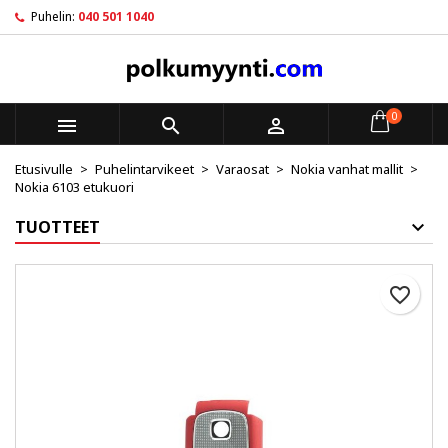
Puhelin:
040 501 1040
×
×
×
My wishlists
Luo toivelista
Kirjaudu sisään
Create new list
add_circle_outline
Sinun pitää olla kirjautunut jotta voit lisätä tuotteita
Toivelistan nimi
toivelistalle.
0



Etusivulle
Puhelintarvikeet
Varaosat
Nokia vanhat mallit
Peruuta
Kirjaudu sisään
Nokia 6103 etukuori
Peruuta
Luo toivelista
TUOTTEET
favorite_border