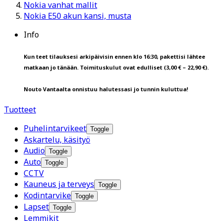
Nokia vanhat mallit
Nokia E50 akun kansi, musta
Info
Kun teet tilauksesi arkipäivisin ennen klo 16:30, pakettisi lähtee
matkaan jo tänään. Toimituskulut ovat edulliset (3,00 € – 22,90 €).
Nouto Vantaalta onnistuu halutessasi jo tunnin kuluttua!
Tuotteet
Puhelintarvikeet
Toggle
Askartelu, käsityö
Audio
Toggle
Auto
Toggle
CCTV
Kauneus ja terveys
Toggle
Kodintarvike
Toggle
Lapset
Toggle
Lemmikit