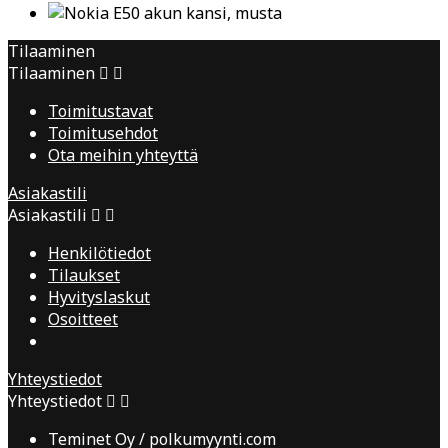
Tilaaminen
Tilaaminen


Toimitustavat
Toimitusehdot
Ota meihin yhteyttä
Asiakastili
Asiakastili


Henkilötiedot
Tilaukset
Hyvityslaskut
Osoitteet
Yhteystiedot
Yhteystiedot


Teminet Oy / polkumyynti.com