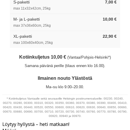
S-paketti
7,00 €
max 11x32x42cm, 25kg
M- ja L-paketti
10,00 €
max 37x36x60cm, 25kg
XL-paketti
22,90 €
max 100x60x40cm, 25kg
Kotiinkuljetus 10,00 €
(Vantaa/Pohjois-Helsinki*)
Samana päivänä perille (tilaus ennen klo 16.00).
Ilmainen nouto Ylästöstä
Ma–su klo 9.00–20.00.
* Kotiinkuljetus Vantaalle sekä seuraaville Helsingin postinumeroalueille: 00230, 00240,
00270, 00280, 00300, 00310, 00320, 00350, 00360, 00370, 00380, 00390, 00400, 00410,
00420, 00430, 00440, 00520, 00550, 00600, 00610, 00620, 00630, 00640, 00650, 00660,
00670, 00680, 00690, 00700, 00710, 00720, 00730, 00740, 00760, 00770, 00780, 00790,
00920, 00940 ja 00970.
Löytyy hyllystä – heti matkaan!