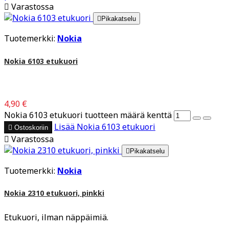

Varastossa

Pikakatselu
Tuotemerkki:
Nokia
Nokia 6103 etukuori
4,90 €
Nokia 6103 etukuori tuotteen määrä kenttä
Lisää
Nokia 6103 etukuori

Ostoskoriin

Varastossa

Pikakatselu
Tuotemerkki:
Nokia
Nokia 2310 etukuori, pinkki
Etukuori, ilman näppäimiä.