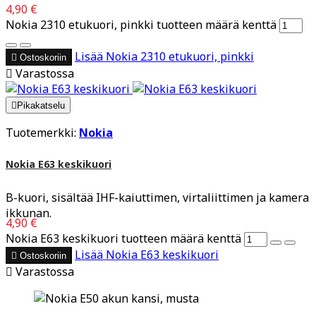
4,90 €
Nokia 2310 etukuori, pinkki tuotteen määrä kenttä
Lisää
Nokia 2310 etukuori, pinkki

Ostoskoriin

Varastossa

Pikakatselu
Tuotemerkki:
Nokia
Nokia E63 keskikuori
B-kuori, sisältää IHF-kaiuttimen, virtaliittimen ja kamera
ikkunan.
4,90 €
Nokia E63 keskikuori tuotteen määrä kenttä
Lisää
Nokia E63 keskikuori

Ostoskoriin

Varastossa