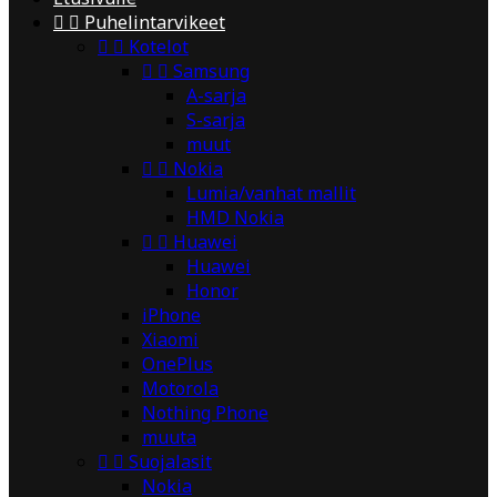


Puhelintarvikeet


Kotelot


Samsung
A-sarja
S-sarja
muut


Nokia
Lumia/vanhat mallit
HMD Nokia


Huawei
Huawei
Honor
iPhone
Xiaomi
OnePlus
Motorola
Nothing Phone
muuta


Suojalasit
Nokia