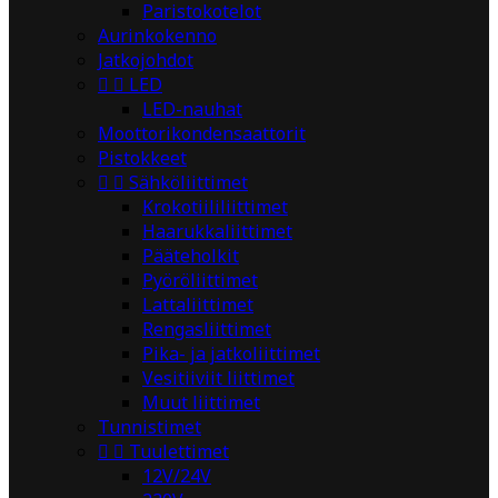
Paristokotelot
Aurinkokenno
Jatkojohdot


LED
LED-nauhat
Moottorikondensaattorit
Pistokkeet


Sähköliittimet
Krokotiililiittimet
Haarukkaliittimet
Pääteholkit
Pyöröliittimet
Lattaliittimet
Rengasliittimet
Pika- ja jatkoliittimet
Vesitiiviit liittimet
Muut liittimet
Tunnistimet


Tuulettimet
12V/24V