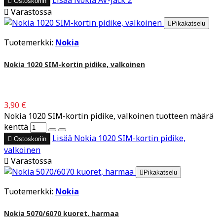

Ostoskoriin

Varastossa

Pikakatselu
Tuotemerkki:
Nokia
Nokia 1020 SIM-kortin pidike, valkoinen
3,90 €
Nokia 1020 SIM-kortin pidike, valkoinen tuotteen määrä
kenttä
Lisää
Nokia 1020 SIM-kortin pidike,

Ostoskoriin
valkoinen

Varastossa

Pikakatselu
Tuotemerkki:
Nokia
Nokia 5070/6070 kuoret, harmaa