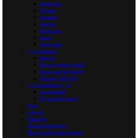
Samsung
iPhone
Huawei
Xiaomi
Motorola
muut
Universal


Varaosat
Näytöt
Nokia vanhat mallit
muut vanhat mallit
iPhone (3/4/5/6)


Kuulokkeet, HF
Kuulokkeet
HF vanhat mallit
Akut
Laturit
Kaapelit
Huoltotarvikkeet
Muut puhelintarvikkeet