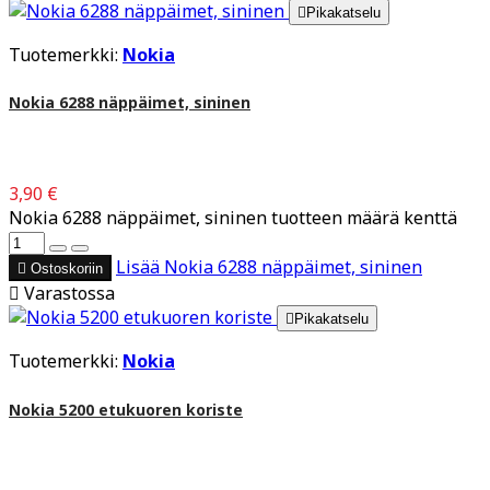

Pikakatselu
Tuotemerkki:
Nokia
Nokia 6288 näppäimet, sininen
3,90 €
Nokia 6288 näppäimet, sininen tuotteen määrä kenttä
Lisää
Nokia 6288 näppäimet, sininen

Ostoskoriin

Varastossa

Pikakatselu
Tuotemerkki:
Nokia
Nokia 5200 etukuoren koriste