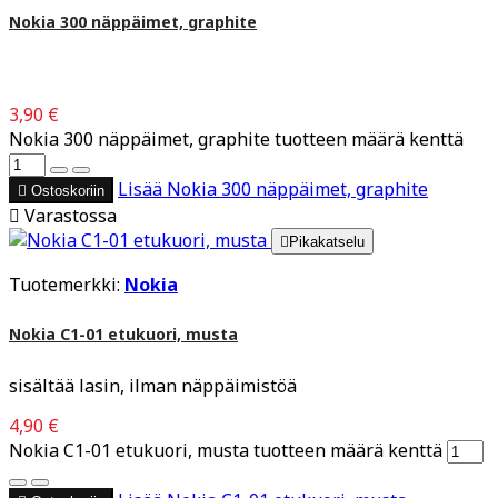
Nokia 300 näppäimet, graphite
3,90 €
Nokia 300 näppäimet, graphite tuotteen määrä kenttä
Lisää
Nokia 300 näppäimet, graphite

Ostoskoriin

Varastossa

Pikakatselu
Tuotemerkki:
Nokia
Nokia C1-01 etukuori, musta
sisältää lasin, ilman näppäimistöä
4,90 €
Nokia C1-01 etukuori, musta tuotteen määrä kenttä