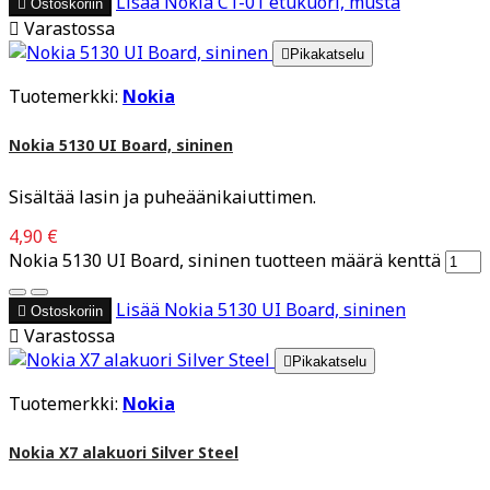
Lisää
Nokia C1-01 etukuori, musta

Ostoskoriin

Varastossa

Pikakatselu
Tuotemerkki:
Nokia
Nokia 5130 UI Board, sininen
Sisältää lasin ja puheäänikaiuttimen.
4,90 €
Nokia 5130 UI Board, sininen tuotteen määrä kenttä
Lisää
Nokia 5130 UI Board, sininen

Ostoskoriin

Varastossa

Pikakatselu
Tuotemerkki:
Nokia
Nokia X7 alakuori Silver Steel