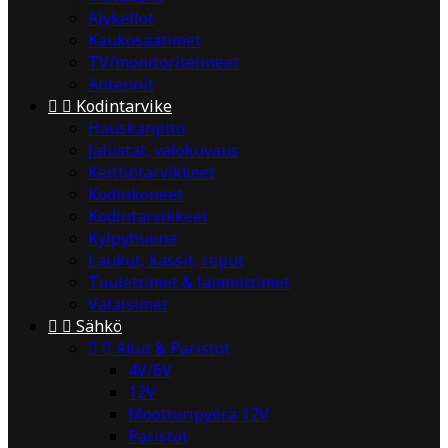
Älykellot
Kaukosäätimet
TV/monitoritelineet
Antennit


Kodintarvike
Hauskanpito
Jalustat, valokuvaus
Keittiötarvikkeet
Kodinkoneet
Kodintarvikkeet
Kylpyhuone
Laukut, kassit, reput
Tuulettimet & lämmittimet
Valaisimet


Sähkö


Akut & Paristot
4V/6V
12V
Moottoripyörä 12V
Paristot