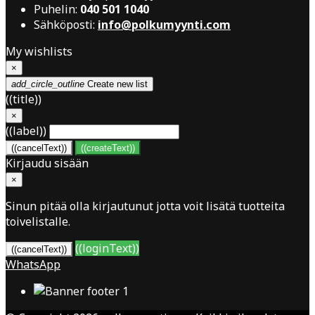
Puhelin:
040 501 1040
Sähköposti:
info@polkumyynti.com
My wishlists
×
add_circle_outline
Create new list
((title))
×
((label))
((cancelText))
((createText))
Kirjaudu sisään
×
Sinun pitää olla kirjautunut jotta voit lisätä tuotteita
toivelistalle.
((loginText))
((cancelText))
WhatsApp