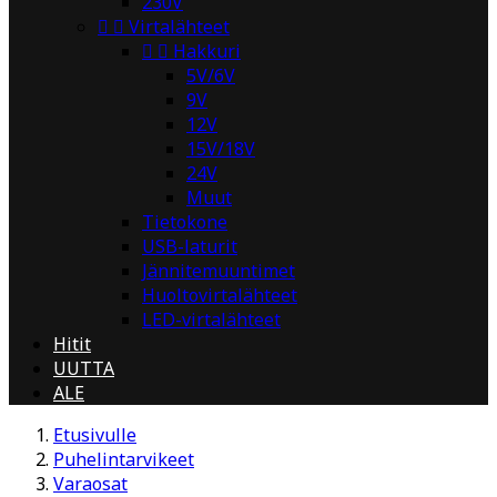
230V


Virtalähteet


Hakkuri
5V/6V
9V
12V
15V/18V
24V
Muut
Tietokone
USB-laturit
Jännitemuuntimet
Huoltovirtalähteet
LED-virtalähteet
Hitit
UUTTA
ALE
Etusivulle
Puhelintarvikeet
Varaosat