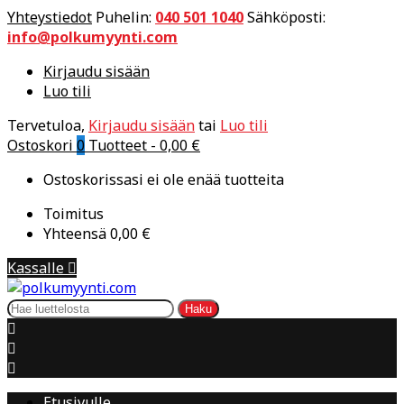
Yhteystiedot
Puhelin:
040 501 1040
Sähköposti:
info@polkumyynti.com
Kirjaudu sisään
Luo tili
Tervetuloa,
Kirjaudu sisään
tai
Luo tili
Ostoskori
0
Tuotteet -
0,00 €
Ostoskorissasi ei ole enää tuotteita
Toimitus
Yhteensä
0,00 €
Kassalle

Haku



Etusivulle