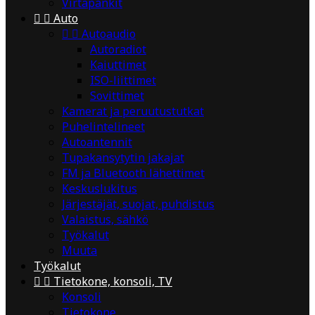
Virtapankit


Auto


Autoaudio
Autoradiot
Kaiuttimet
ISO-liittimet
Sovittimet
Kamerat ja peruutustutkat
Puhelintelineet
Autoantennit
Tupakansytytin jakajat
FM ja Bluetooth lähettimet
Keskuslukitus
Järjestäjät, suojat, puhdistus
Valaistus, sähkö
Työkalut
Muuta
Työkalut


Tietokone, konsoli, TV
Konsoli
Tietokone