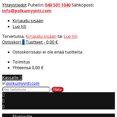
Yhteystiedot
Puhelin:
040 501 1040
Sähköposti:
info@polkumyynti.com
Kirjaudu sisään
Luo tili
Tervetuloa,
Kirjaudu sisään
tai
Luo tili
Ostoskori
0
Tuotteet -
0,00 €
Ostoskorissasi ei ole enää tuotteita
Toimitus
Yhteensä
0,00 €
Kassalle

Haku



Etusivulle