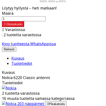
00920, 00940 ja 00970.
Löytyy hyllystä – heti matkaan!
Määrä

Ostoskoriin

Varastossa
:
2 tuotetta varastossa
Kysy tuotteesta WhatsAppissa
Kuvaus
Tuotetiedot
Kuvaus
Nokia 6220 Classic antenni
Tuotetiedot
2 tuotetta varastossa
16 muuta tuotetta samassa kategoriassa:

Pikakatselu