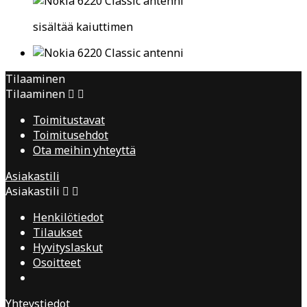
sisältää kaiuttimen
Tilaaminen
Tilaaminen


Toimitustavat
Toimitusehdot
Ota meihin yhteyttä
Asiakastili
Asiakastili


Henkilötiedot
Tilaukset
Hyvityslaskut
Osoitteet
Yhteystiedot