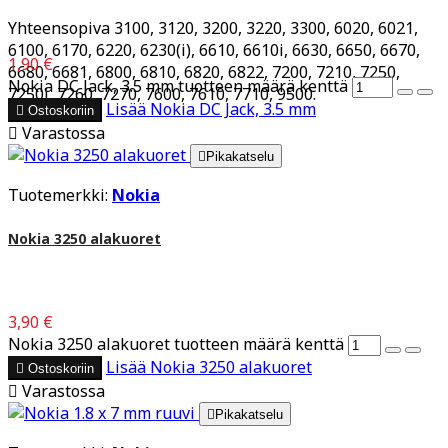
Yhteensopiva 3100, 3120, 3200, 3220, 3300, 6020, 6021,
6100, 6170, 6220, 6230(i), 6610, 6610i, 6630, 6650, 6670,
1,90 €
6680, 6681, 6800, 6810, 6820, 6822, 7200, 7210, 7250,
Nokia DC Jack, 3.5 mm tuotteen määrä kenttä
7250i, 7260, 7270, 7600, 7610, 7710, 9500.
Lisää
Nokia DC Jack, 3.5 mm

Ostoskoriin

Varastossa

Pikakatselu
Tuotemerkki:
Nokia
Nokia 3250 alakuoret
3,90 €
Nokia 3250 alakuoret tuotteen määrä kenttä
Lisää
Nokia 3250 alakuoret

Ostoskoriin

Varastossa

Pikakatselu