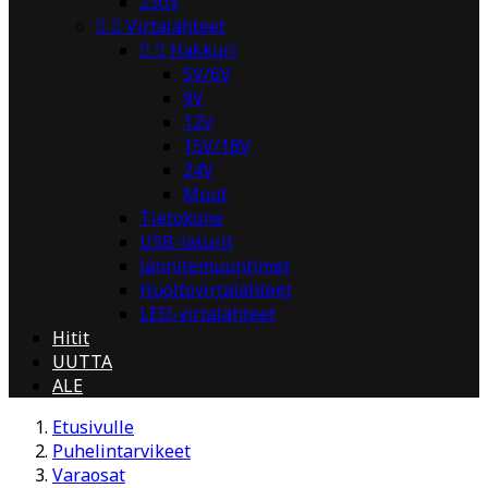
230V


Virtalähteet


Hakkuri
5V/6V
9V
12V
15V/18V
24V
Muut
Tietokone
USB-laturit
Jännitemuuntimet
Huoltovirtalähteet
LED-virtalähteet
Hitit
UUTTA
ALE
Etusivulle
Puhelintarvikeet
Varaosat