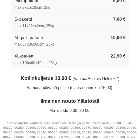
Pikkupaketti
5,00 €
max 3x25x35cm, 2kg
S-paketti
7,00 €
max 11x32x42cm, 25kg
M- ja L-paketti
10,00 €
max 37x36x60cm, 25kg
XL-paketti
22,90 €
max 100x60x40cm, 25kg
Kotiinkuljetus 10,00 €
(Vantaa/Pohjois-Helsinki*)
Samana päivänä perille (tilaus ennen klo 16.00).
Ilmainen nouto Ylästöstä
Ma–su klo 9.00–20.00.
* Kotiinkuljetus Vantaalle sekä seuraaville Helsingin postinumeroalueille: 00230, 00240,
00270, 00280, 00300, 00310, 00320, 00350, 00360, 00370, 00380, 00390, 00400, 00410,
00420, 00430, 00440, 00520, 00550, 00600, 00610, 00620, 00630, 00640, 00650, 00660,
00670, 00680, 00690, 00700, 00710, 00720, 00730, 00740, 00760, 00770, 00780, 00790,