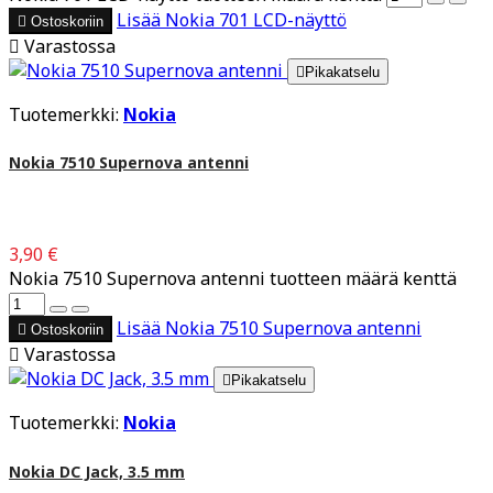
Lisää
Nokia 701 LCD-näyttö

Ostoskoriin

Varastossa

Pikakatselu
Tuotemerkki:
Nokia
Nokia 7510 Supernova antenni
3,90 €
Nokia 7510 Supernova antenni tuotteen määrä kenttä
Lisää
Nokia 7510 Supernova antenni

Ostoskoriin

Varastossa

Pikakatselu
Tuotemerkki:
Nokia
Nokia DC Jack, 3.5 mm