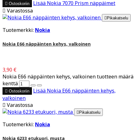
Lisää
Nokia 7070 Prism näppäimet

Ostoskoriin

Varastossa

Pikakatselu
Tuotemerkki:
Nokia
Nokia E66 näppäinten kehys, valkoinen
3,90 €
Nokia E66 näppäinten kehys, valkoinen tuotteen määrä
kenttä
Lisää
Nokia E66 näppäinten kehys,

Ostoskoriin
valkoinen

Varastossa

Pikakatselu
Tuotemerkki:
Nokia
Nokia 6233 etukuori, musta