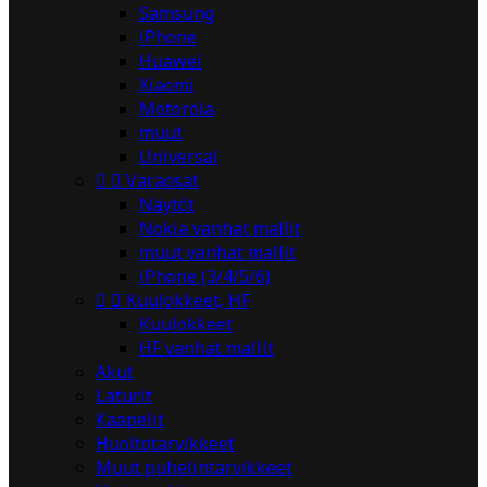
Samsung
iPhone
Huawei
Xiaomi
Motorola
muut
Universal


Varaosat
Näytöt
Nokia vanhat mallit
muut vanhat mallit
iPhone (3/4/5/6)


Kuulokkeet, HF
Kuulokkeet
HF vanhat mallit
Akut
Laturit
Kaapelit
Huoltotarvikkeet
Muut puhelintarvikkeet