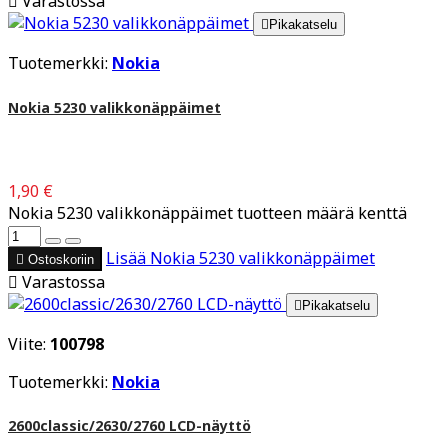

Varastossa

Pikakatselu
Tuotemerkki:
Nokia
Nokia 5230 valikkonäppäimet
1,90 €
Nokia 5230 valikkonäppäimet tuotteen määrä kenttä
Lisää
Nokia 5230 valikkonäppäimet

Ostoskoriin

Varastossa

Pikakatselu
Viite:
100798
Tuotemerkki:
Nokia
2600classic/2630/2760 LCD-näyttö