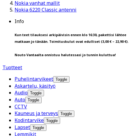
Nokia vanhat mallit
Nokia 6220 Classic antenni
Info
Kun teet tilauksesi arkipäivisin ennen klo 16:30, pakettisi lähtee
matkaan jo tänään. Toimituskulut ovat edulliset (3,00 € – 22,90 €).
Nouto Vantaalta onnistuu halutessasi jo tunnin kuluttua!
Tuotteet
Puhelintarvikeet
Toggle
Askartelu, käsityö
Audio
Toggle
Auto
Toggle
CCTV
Kauneus ja terveys
Toggle
Kodintarvike
Toggle
Lapset
Toggle
Lemmikit