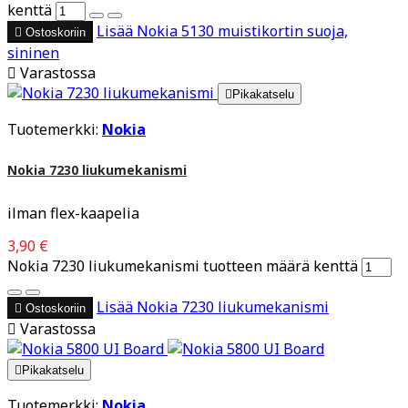
kenttä
Lisää
Nokia 5130 muistikortin suoja,

Ostoskoriin
sininen

Varastossa

Pikakatselu
Tuotemerkki:
Nokia
Nokia 7230 liukumekanismi
ilman flex-kaapelia
3,90 €
Nokia 7230 liukumekanismi tuotteen määrä kenttä
Lisää
Nokia 7230 liukumekanismi

Ostoskoriin

Varastossa

Pikakatselu
Tuotemerkki:
Nokia