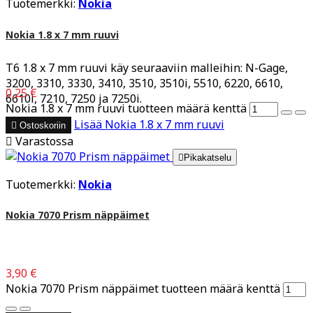
Tuotemerkki:
Nokia
Nokia 1.8 x 7 mm ruuvi
T6 1.8 x 7 mm ruuvi käy seuraaviin malleihin: N-Gage,
3200, 3310, 3330, 3410, 3510, 3510i, 5510, 6220, 6610,
0,25 €
6610i, 7210, 7250 ja 7250i.
Nokia 1.8 x 7 mm ruuvi tuotteen määrä kenttä
Lisää
Nokia 1.8 x 7 mm ruuvi

Ostoskoriin

Varastossa

Pikakatselu
Tuotemerkki:
Nokia
Nokia 7070 Prism näppäimet
3,90 €
Nokia 7070 Prism näppäimet tuotteen määrä kenttä