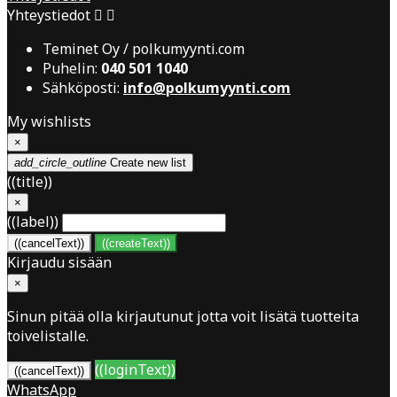
Yhteystiedot


Teminet Oy / polkumyynti.com
Puhelin:
040 501 1040
Sähköposti:
info@polkumyynti.com
My wishlists
×
add_circle_outline
Create new list
((title))
×
((label))
((cancelText))
((createText))
Kirjaudu sisään
×
Sinun pitää olla kirjautunut jotta voit lisätä tuotteita
toivelistalle.
((loginText))
((cancelText))
WhatsApp