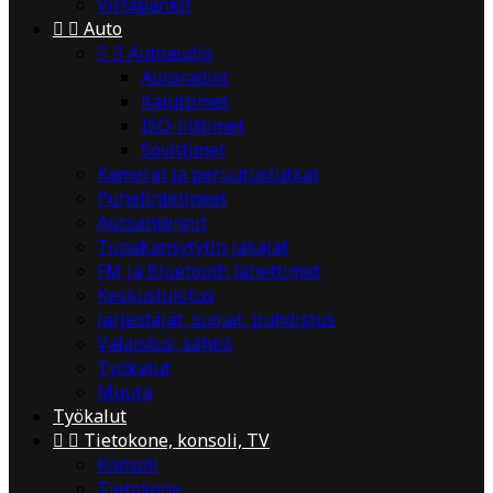
Virtapankit


Auto


Autoaudio
Autoradiot
Kaiuttimet
ISO-liittimet
Sovittimet
Kamerat ja peruutustutkat
Puhelintelineet
Autoantennit
Tupakansytytin jakajat
FM ja Bluetooth lähettimet
Keskuslukitus
Järjestäjät, suojat, puhdistus
Valaistus, sähkö
Työkalut
Muuta
Työkalut


Tietokone, konsoli, TV
Konsoli
Tietokone