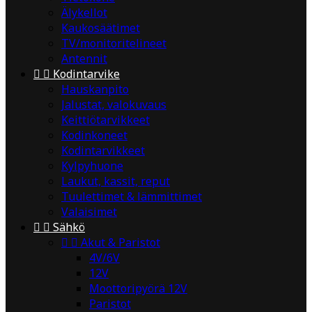
Älykellot
Kaukosäätimet
TV/monitoritelineet
Antennit


Kodintarvike
Hauskanpito
Jalustat, valokuvaus
Keittiötarvikkeet
Kodinkoneet
Kodintarvikkeet
Kylpyhuone
Laukut, kassit, reput
Tuulettimet & lämmittimet
Valaisimet


Sähkö


Akut & Paristot
4V/6V
12V
Moottoripyörä 12V
Paristot