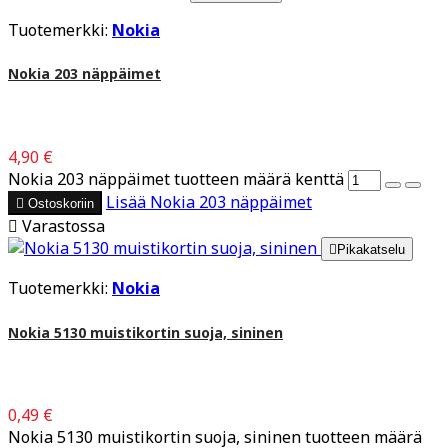
Tuotemerkki:
Nokia
Nokia 203 näppäimet
4,90 €
Nokia 203 näppäimet tuotteen määrä kenttä
Lisää
Nokia 203 näppäimet

Ostoskoriin

Varastossa

Pikakatselu
Tuotemerkki:
Nokia
Nokia 5130 muistikortin suoja, sininen
0,49 €
Nokia 5130 muistikortin suoja, sininen tuotteen määrä