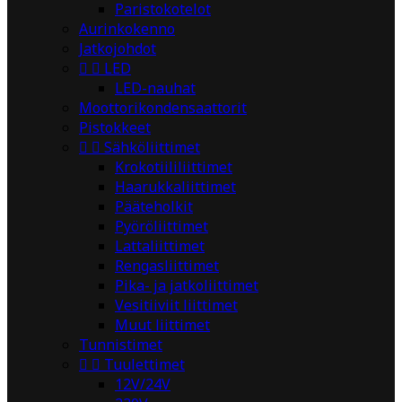
Paristokotelot
Aurinkokenno
Jatkojohdot


LED
LED-nauhat
Moottorikondensaattorit
Pistokkeet


Sähköliittimet
Krokotiililiittimet
Haarukkaliittimet
Pääteholkit
Pyöröliittimet
Lattaliittimet
Rengasliittimet
Pika- ja jatkoliittimet
Vesitiiviit liittimet
Muut liittimet
Tunnistimet


Tuulettimet
12V/24V