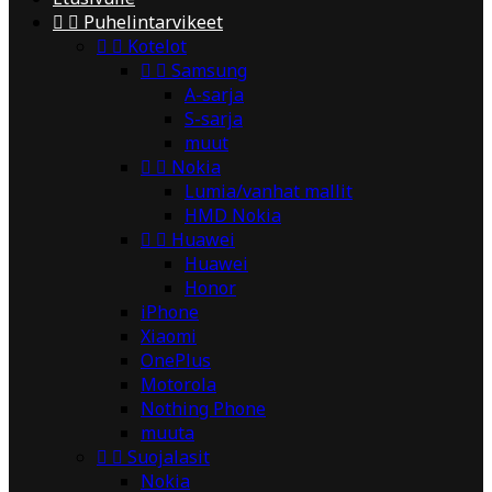


Puhelintarvikeet


Kotelot


Samsung
A-sarja
S-sarja
muut


Nokia
Lumia/vanhat mallit
HMD Nokia


Huawei
Huawei
Honor
iPhone
Xiaomi
OnePlus
Motorola
Nothing Phone
muuta


Suojalasit
Nokia